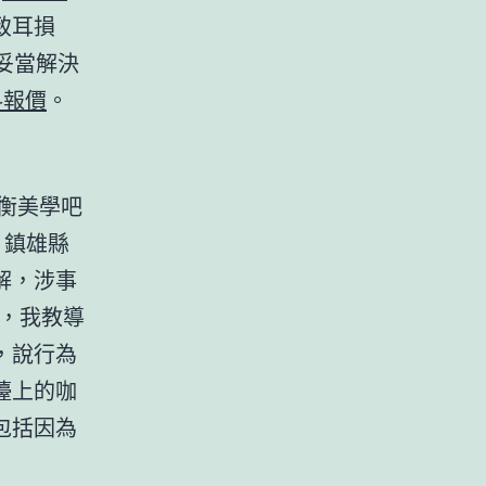
致耳損
妥當解決
料報價
。
衡美學吧
，鎮雄縣
解，涉事
，我教導
，說行為
檯上的咖
包括因為