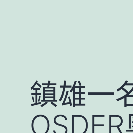
跳
至
主
要
內
容
鎮雄一
OSDE