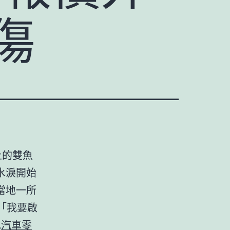
傷
上的雙魚
水淚開始
當地一所
「我要啟
兒
汽車零