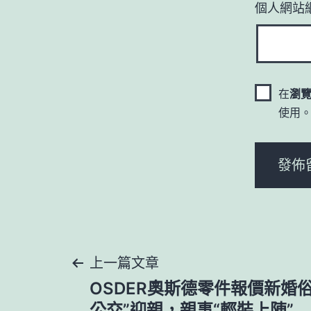
個人網站
在
瀏
使用
文
上一篇文章
OSDER奧斯德零件報價新婚俗
公交”迎親，親事“輕裝上陣”