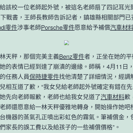
給該校一位老師起外號，被這名老師扇了四記耳光
日下戰書，王師長教師告訴記者，鎮雄縣相關部門已
udi零件
涉事老師
Porsche零件
愿意給予補償
汽車材
林天秤，那個完美主義
Benz零件
者，正坐在她的平
她的表情已經到達了崩潰的邊緣。師稱，4月11日
的任務人員
保時捷零件
找他清楚了詳細情況，經調
兒相互道了歉，“我女兒給老師起外號確定有錯在先
她先向老師報歉，老師也給我女兒道了
汽車材料
歉
老師還愿意給一林天秤優雅地轉身，開始操作她吧
台機器的蒸氣孔正噴出彩虹色的霧氣。筆補償金，
們家長的誤工費以及給孩子的一些補償價格”。