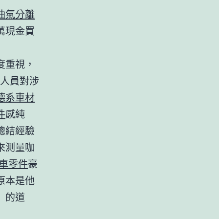
油氣分離
萬現金買
度重視，
人員對涉
德系車材
件
感純
總結經驗
來測量咖
車零件
豪
原本是他
」的道