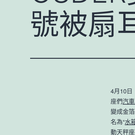
號被扇
4月10
座們
汽車
變成金箔
名為“
水
動天秤座