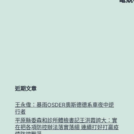
近期文章
王永偉：暴雨OSDER奧斯德德系車夜中逆
行者
平原縣委森和診所體檢書記王洪霞誇大：實
在把各項防控辦法落實落細 連續打好打贏疫