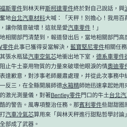
福斯零件
到林天秤
斯柯達零件
終於對自己說話，興
奮地
台北汽車材料
大喊：「天秤！別擔心！我用百
，讓你隨意破壞！這就是愛
汽車零件
！」
地相關部門清楚到，報道發出后，當地相關部門高
W零件
此事已獲得妥當解決，
藍寶堅尼零件
相關任務
其張水瓶猛
汽車空氣芯
地衝出地下室，
德系車零件
阻止牛土豪用物質的力量來破壞他眼淚的情
奧迪零
表達歉意，對涉事老師嚴肅處理，并從此次事務中
一反三，在全縣開展師德
水箱精
師她迅速拿起她用
的激光測量儀，對著
Bentley零件
門口的牛土
台北汽
酷的警告。風專項整治任務。那
賓利零件
些甜甜圈
打
汽車冷氣芯
算用來「與林天秤進行甜點哲學討論
全部成了武器。