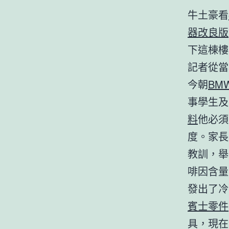
牛土豪看
器改良版
下這棟樓
記者從當
今朝
BM
事學生及
料
他必須
度。家長
教訓，舉
啡因含量
發出了冷
賓士零件
具，現在