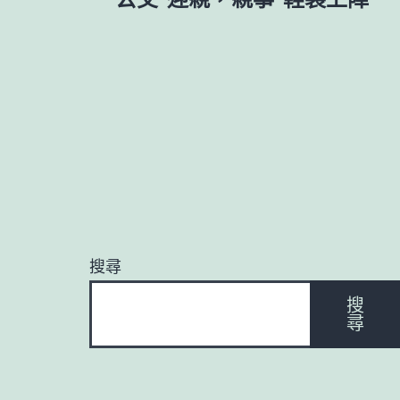
章
導
覽
搜尋
搜
尋