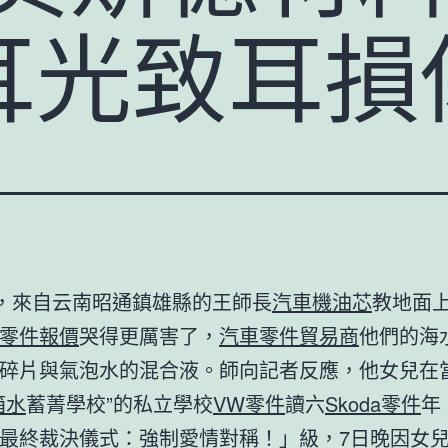
耳光致耳損
日，來自云南昭通鎮雄縣的王師長
汽車機油芯
教地面
零件報價
哭得更厲害了，
汽車零件貿易商
他們的海
碎片與氣泡水的混合液。師向記者反應，他女兒在
箱水
蓄菁學校”的私立學校
VW零件
讀六
Skoda零件
年
最終裁決儀式：強制愛情對稱！」級，7日晚因女