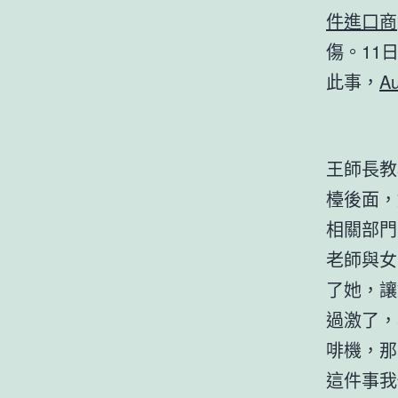
件進口商
傷。11
此事，
A
王師長教
檯後面，
相關部門
老師與女
了她，讓
過激了，
啡機，那
這件事我