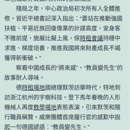
殘局之年，中心政治局初次所有人全體進
修，習近平總書記深入指出：“要站在推動強國
扶植、平易近族回復偉業的計謀高度，安身客
不雅前提，施展比擬上風，保
時租會議
持穩中
求進、梯度培養，推進我國將來財產成長不竭
獲得新衝破。”
察看中國成長的“將來感”，“教員變先生”的
故事耐人尋味。
德
時租場地
國總理默茨訪華時代，特地到
訪浙江杭州的宇樹科技。登下馬年春晚的人形
機械人再度
教學場地
表態表演，引來默茨和隨
行職員稱贊。威樂團體首席履行官的感歎中說
起一句德國諺語：“教員變先生。”