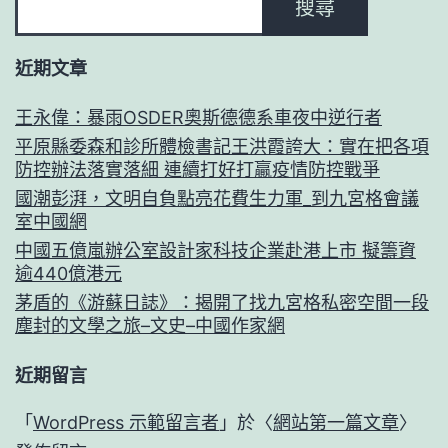
搜尋
近期文章
王永偉：暴雨OSDER奧斯德德系車夜中逆行者
平原縣委森和診所體檢書記王洪霞誇大：實在把各項
防控辦法落實落細 連續打好打贏疫情防控戰爭
國潮彭湃，文明自負點亮花費生力軍_到九宮格會議
室中國網
中國五億嵐辦公室設計家科技企業赴港上市 擬籌資
逾440億港元
茅盾的《游蘇日誌》：揭開了找九宮格私密空間一段
塵封的文學之旅–文史–中國作家網
近期留言
「
WordPress 示範留言者
」於〈
網站第一篇文章
〉