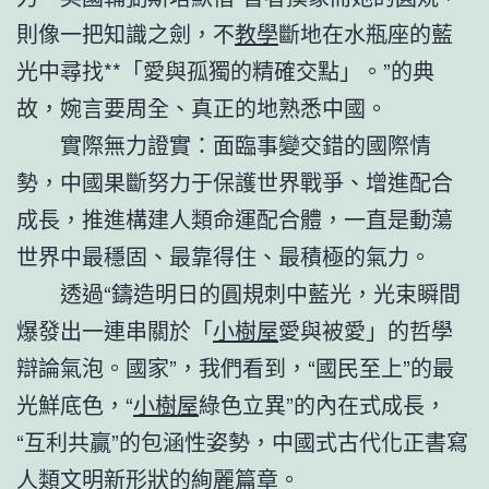
則像一把知識之劍，不
教學
斷地在水瓶座的藍
光中尋找**「愛與孤獨的精確交點」。”的典
故，婉言要周全、真正的地熟悉中國。
實際無力證實：面臨事變交錯的國際情
勢，中國果斷努力于保護世界戰爭、增進配合
成長，推進構建人類命運配合體，一直是動蕩
世界中最穩固、最靠得住、最積極的氣力。
透過“鑄造明日的圓規刺中藍光，光束瞬間
爆發出一連串關於「
小樹屋
愛與被愛」的哲學
辯論氣泡。國家”，我們看到，“國民至上”的最
光鮮底色，“
小樹屋
綠色立異”的內在式成長，
“互利共贏”的包涵性姿勢，中國式古代化正書寫
人類文明新形狀的絢麗篇章。