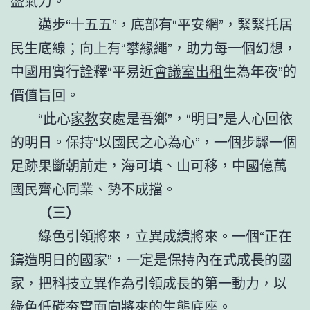
盛氣力。
邁步“十五五”，底部有“平安網”，緊緊托居
民生底線；向上有“攀緣繩”，助力每一個幻想，
中國用實行詮釋“平易近
會議室出租
生為年夜”的
價值旨回。
“此心
家教
安處是吾鄉”，“明日”是人心回依
的明日。保持“以國民之心為心”，一個步驟一個
足跡果斷朝前走，海可填、山可移，中國億萬
國民齊心同業、勢不成擋。
（三）
綠色引領將來，立異成績將來。一個“正在
鑄造明日的國家”，一定是保持內在式成長的國
家，把科技立異作為引領成長的第一動力，以
綠色低碳夯實面向將來的生態底座。