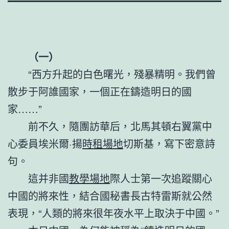
（一）
“西方升起的白色曙光，殘暴精明。我們曾
散步于阿誰國家，一個正在鑄造明日的國
家……”
前不久，隨團訪華后，北馬其頓右翼黨中
心委員埃米爾·揚
時租場地
切斯基，寫下密意詩
句。
這并非國
教學場地
際人士第一次追蹤關心
中國的將來性，結合國秘書長古特雷斯就公然
表現，“人類的將來很年夜水平上取決于中國。”