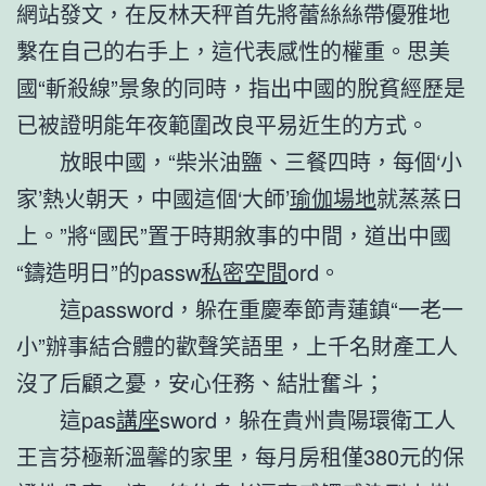
網站發文，在反林天秤首先將蕾絲絲帶優雅地
繫在自己的右手上，這代表感性的權重。思美
國“斬殺線”景象的同時，指出中國的脫貧經歷是
已被證明能年夜範圍改良平易近生的方式。
放眼中國，“柴米油鹽、三餐四時，每個‘小
家’熱火朝天，中國這個‘大師’
瑜伽場地
就蒸蒸日
上。”將“國民”置于時期敘事的中間，道出中國
“鑄造明日”的passw
私密空間
ord。
這password，躲在重慶奉節青蓮鎮“一老一
小”辦事結合體的歡聲笑語里，上千名財產工人
沒了后顧之憂，安心任務、結壯奮斗；
這pas
講座
sword，躲在貴州貴陽環衛工人
王言芬極新溫馨的家里，每月房租僅380元的保