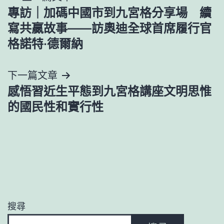
專訪｜加碼中國市到九宮格分享場 續
章
寫共贏故事——訪奧迪全球首席履行官
導
格諾特·德爾納
覽
下一篇文章
感悟習近生平態到九宮格講座文明思惟
的國民性和實行性
搜尋