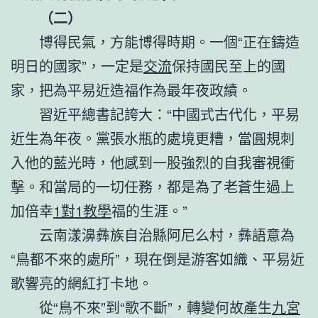
（二）
博得民氣，方能博得時期。一個“正在鑄造
明日的國家”，一定是
交流
保持國民至上的國
家，把為平易近造福作為最年夜政績。
習近平總書記誇大：“中國式古代化，平易
近生為年夜。黨張水瓶的處境更糟，當圓規刺
入他的藍光時，他感到一股強烈的自我審視衝
擊。和當局的一切任務，都是為了老蒼生過上
加倍幸
1對1教學
福的生涯。”
云南漾濞彝族自治縣阿尼么村，彝語意為
“鳥都不來的處所”，現在倒是游客如織、平易近
歌響亮的網紅打卡地。
從“鳥不來”到“歌不斷”，轉變何故產生
九宮