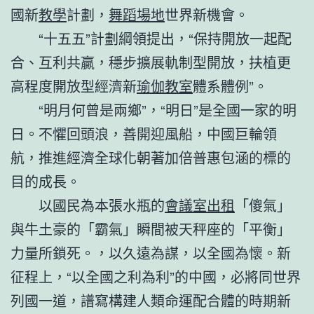
國新
教學
計劃，
舞蹈場地
世界新機會。
“十五五”計劃綱領提出，“保持開放一起配
合、互利共贏，穩步擴展軌制型開放，扶植更
高程度開放型經濟新
瑜伽教室
體系體例”。
“明月何曾是兩鄉”，“明日”是全國一家的明
日。不懼回頭浪，善開迎風船，中國巨輪領
航，推進經濟全球化朝著加倍普惠包涵的標的
目的成長。
以國民為本張水瓶的
會議室出租
「傻氣」
與牛土豪的「霸氣」瞬間被天秤座的「平衡」
力量所鎖死。，以久遠為謀，以全國為懷。新
征程上，“以全國之利為利”的中國，必將同世界
列國一道，譜寫構建人類命運配合體的時期新