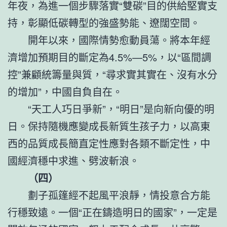
年夜，為進一個步驟落實“雙碳”目的供給堅實支
持，彰顯低碳轉型的強盛勢能、遼闊空間。
開年以來，國際情勢愈動員蕩。將本年經
濟增加預期目的斷定為4.5%—5%，以“區間調
控”兼顧統籌量與質，“尋求實其實在、沒有水分
的增加”，中國自負自在。
“天工人巧日爭新”，“明日”是向新向優的明
日。保持隨機應變成長新質生孩子力，以高東
西的品質成長簡直定性應對各類不斷定性，中
國經濟穩中求進、劈波斬浪。
（四）
劃子孤篷經不起風平浪靜，情投意合方能
行穩致遠。一個“正在鑄造明日的國家”，一定是