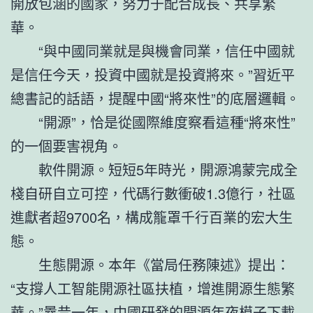
開放包涵的國家，努力于配合成長、共享繁
華。
“與中國同業就是與機會同業，信任中國就
是信任今天，投資中國就是投資將來。”習近平
總書記的話語，提醒中國“將來性”的底層邏輯。
“開源”，恰是從國際維度察看這種“將來性”
的一個要害視角。
軟件開源。短短5年時光，開源鴻蒙完成全
棧自研自立可控，代碼行數衝破1.3億行，社區
進獻者超9700名，構成籠罩千行百業的宏大生
態。
生態開源。本年《當局任務陳述》提出：
“支撐人工智能開源社區扶植，增進開源生態繁
華。”曩昔一年，中國研發的開源年夜模子下載