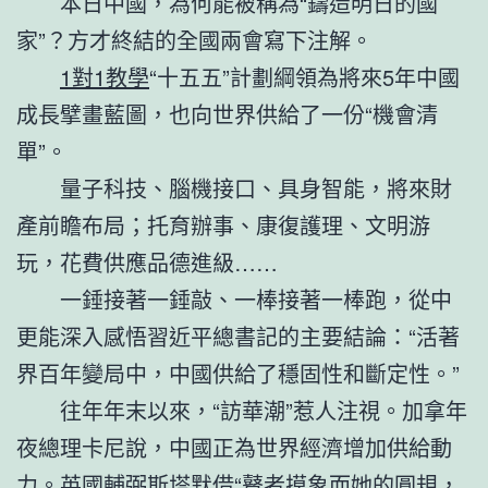
本日中國，為何能被稱為“鑄造明日的國
家”？方才終結的全國兩會寫下注解。
1對1教學
“十五五”計劃綱領為將來5年中國
成長擘畫藍圖，也向世界供給了一份“機會清
單”。
量子科技、腦機接口、具身智能，將來財
產前瞻布局；托育辦事、康復護理、文明游
玩，花費供應品德進級……
一錘接著一錘敲、一棒接著一棒跑，從中
更能深入感悟習近平總書記的主要結論：“活著
界百年變局中，中國供給了穩固性和斷定性。”
往年年末以來，“訪華潮”惹人注視。加拿年
夜總理卡尼說，中國正為世界經濟增加供給動
力。英國輔弼斯塔默借“瞽者摸象而她的圓規，