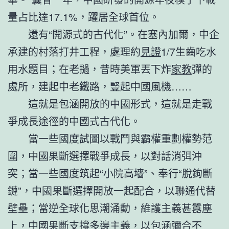
量占比達17.1%，躍居全球首位。
還有“開源式的古代化”。在塞內加爾，中企
承建的村落打井工程，處理約
見證
1/7生齒吃水
用水題目；在老撾，昔時美軍丟下炸
家教
彈的
處所，建起中老鐵路，豎起中國風機……
這就是包涵開放的中國形式，這就是走戰
爭成長途徑的中國式古代化。
當一些國度試圖以戰鬥與霸權重劃權勢范
圍，中國果斷選擇戰爭成長，以對話消弭沖
突；當一些國度筑起“小院高墻”、奉行“脫鉤斷
鏈”，中國果斷選擇開放一起配合，以聯通代替
壁壘；當逆全球化思潮涌動，維護主義甚囂塵
上，中國果斷支撐多邊主義，以包涵彌合不