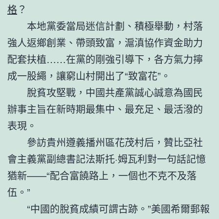
格
？
本地黨委當局迷信計劃、積極舉動，村落
強人返鄉創業、帶頭致富，滬滇協作資金助力
配套扶植……在黨的剛強引導下，各方氣力擰
成一股繩，讓窮山村開出了“致富花”。
脫貧攻堅戰，中國共產黨誠心誠意為國民
辦事主旨在新時期最集中、最充足、最活潑的
表現。
參訪貴州遵義播州區花茂村后，贊比亞社
會主義黨副總書記法斯托·姆瓦利對一句話記憶
猶新——“配合富饒路上，一個也不克不及落
伍。”
“中國的脫貧成績可謂古跡。”美國希爾郵報