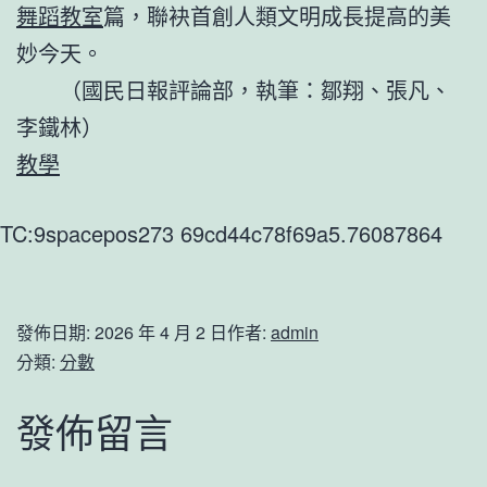
舞蹈教室
篇，聯袂首創人類文明成長提高的美
妙今天。
（
國民日報
評論部，
執筆：鄒翔、張凡、
李鐵林）
教學
TC:9spacepos273 69cd44c78f69a5.76087864
發佈日期:
2026 年 4 月 2 日
作者:
admin
分類:
分數
發佈留言