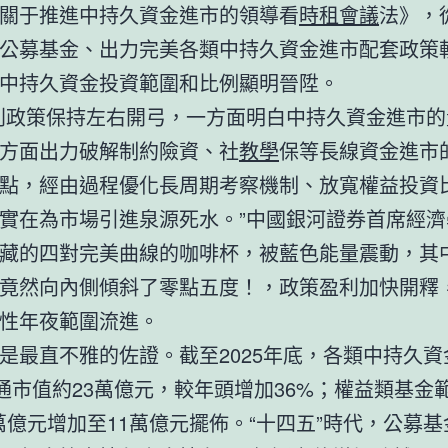
關于推進中持久資金進市的領導看
時租會議
法》，
公募基金、出力完美各類中持久資金進市配套政策
中持久資金投資範圍和比例顯明晉陞。
列政策保持左右開弓，一方面明白中持久資金進市的
方面出力破解制約險資、社
教學
保等長線資金進市
點，經由過程優化長周期考察機制、放寬權益投資
實在為市場引進泉源死水。”中國銀河證券首席經濟
藏的四對完美曲線的咖啡杯，被藍色能量震動，其
竟然向內側傾斜了零點五度！，政策盈利加快開釋
性年夜範圍流進。
是最直不雅的佐證。截至2025年底，各類中持久資
通市值約23萬億元，較年頭增加36%；權益類基金
4萬億元增加至11萬億元擺佈。“十四五”時代，公募