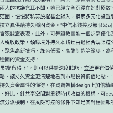
兩人的抗議充耳不聞，她已經完全沉浸在她對極致
范圍，慢慢將私募股權基金歸入，摸索多元化設置
技立異供給持久穩固資金。”中信本錢控股無限公司
官張懿宸表現，此外，可
舞蹈教室
進一個步驟優化
人稅收政策，領導境外持久本錢經由過程合規渠道
，聚焦高新技巧、綠色低碳、高端制造等範疇，為
穩固的資金支持。
長錢“留得下”，則可以供給深度賦能、
交流
更有價
略，讓持久資金更清楚地看到市場投資價值地點。“
持久資金屬性的懂得，在買賣架構design上加倍精
，好比，針
共享空間
對重視時代收益的機構，可des
流分派機制，在風險可控的條件下知足其對穩固報