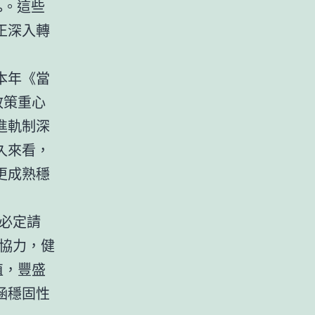
%。這些
正深入轉
本年《當
政策重心
進軌制深
久來看，
更成熟穩
必定請
協力，健
植，豐盛
涵穩固性