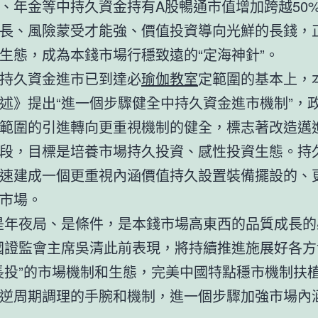
、年金等中持久資金持有A股暢通市值增加跨越50
長、風險蒙受才能強、價值投資導向光鮮的長錢，
生態，成為本錢市場行穩致遠的“定海神針”。
持久資金進市已到達必
瑜伽教室
定範圍的基本上，
述》提出“進一個步驟健全中持久資金進市機制”，
範圍的引進轉向更重視機制的健全，標志著改造邁
段，目標是培養市場持久投資、感性投資生態。持
速建成一個更重視內涵價值持久設置裝備擺設的、
市場。
是年夜局、是條件，是本錢市場高東西的品質成長的
國證監會主席吳清此前表現，將持續推進施展好各方
長投”的市場機制和生態，完美中國特點穩市機制扶
逆周期調理的手腕和機制，進一個步驟加強市場內