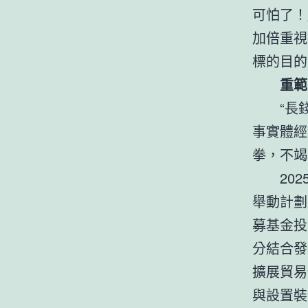
可怕了！
加倍重視
標的目的
重範
“長
事實體經
拳，不竭
20
舉動計劃
募基金投
分結合發
擴展貿易
與設置裝