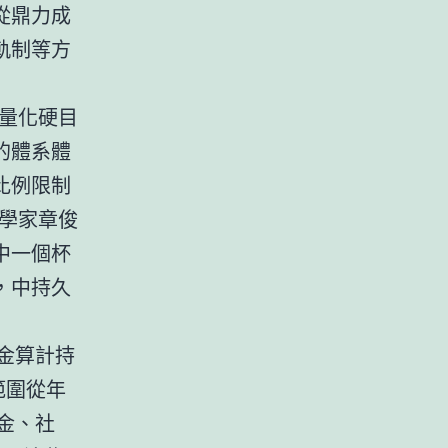
從鼎力成
軌制等方
量化硬目
的體系體
比例限制
學家章俊
中一個杯
，中持久
金算計持
範圍從年
基金、社