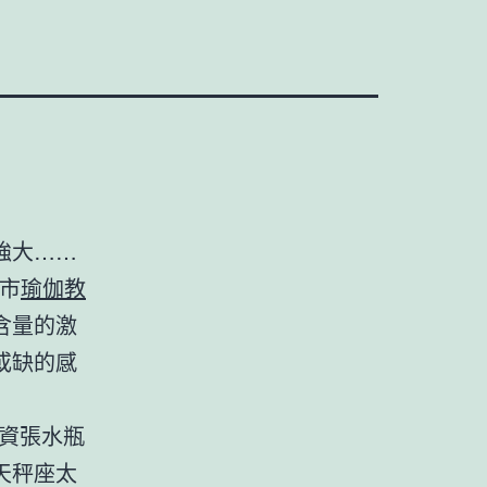
強大……
市
瑜伽教
含量的激
或缺的感
資張水瓶
天秤座太