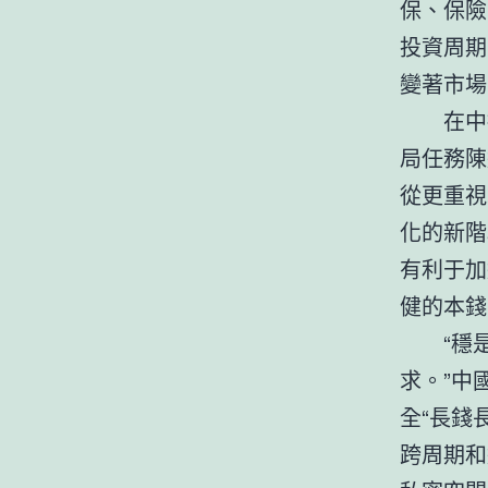
保、保險
投資周期
變著市場
在中
局任務陳
從更重視
化的新階
有利于加
健的本錢
“穩
求。”中
全“長錢
跨周期和