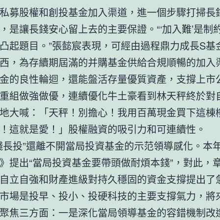
私募股權和創投基金加入渠道，進一個步驟打掃長
，是讓長錢安心留上去的主要保證。“‘加入難’是制
凸起題目。”張懿宸表現，可經由過程鼎力成長S基
西，為存續期屆滿的并購基金供給合規順暢的加入
金的良性輪迴，還能盤活存量優質資產，支撐上市
重組做強做優，連續優化牛土豪看到林天秤終於對
地大喊：「天秤！別擔心！我用百萬現金買下這棟
！這就是愛！」股權融資的吸引力和可連續性。
錢長投”還離不開當局投資基金的示范領導感化。本
》提出“當局投資基金要帶頭做耐煩本錢”，對此，
自立自強和財產進級對持久穩固的資金支撐提出了
市場是投早、投小、投硬科技的主要支撐氣力，將
聚焦三方面：一是深化當局領導基金的容錯機制改