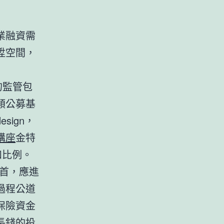
業融資需
陞空間，
。
的監管包
類公募基
ign，
講座
金特
和比例。
首，應進
過程公道
保險資金
長錢的投