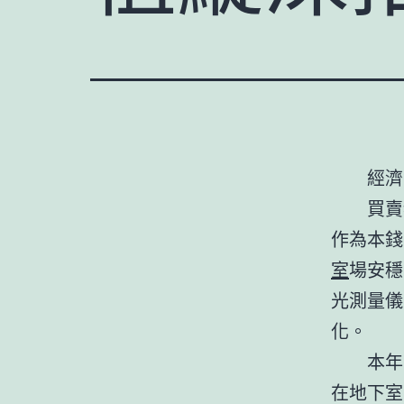
經濟
買賣
作為本錢
室
場安穩
光測量儀
化。
本年
在地下室