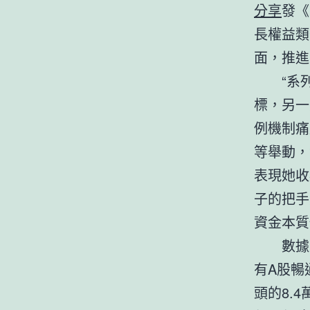
分享
發《
長權益類
面，推進
“系
標，另一
例機制痛
等舉動，
表現她收
子的把手
資金本質
數據
有A股暢
頭的8.