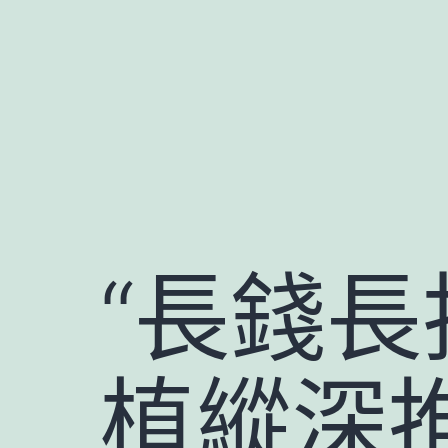
跳
至
主
要
內
容
“長錢長
植縱深