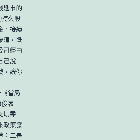
錢進市的
約持久股
金、接續
渠道，既
公司經由
自己說
樓，讓你
年《當局
章俊表
急切需
來政策發
造；二是