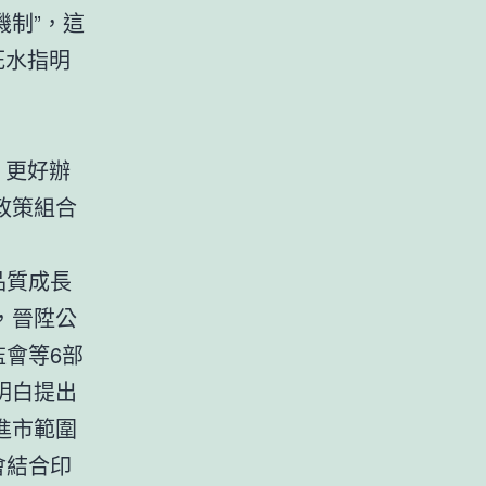
機制”，這
死水指明
、更好辦
政策組合
。
品質成長
，晉陞公
監會等6部
明白提出
進市範圍
會結合印