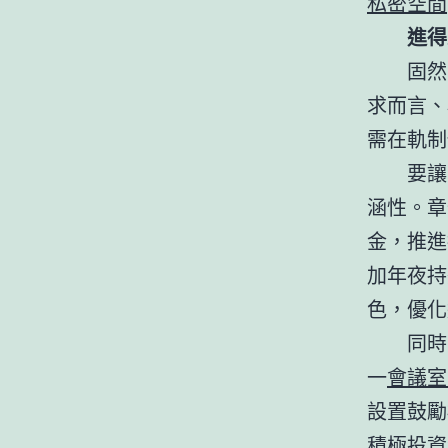
私密空間
進得
固然
求而言、
需在軌制
要讓
涵性。章
金，推進
加年夜持
色，優化
同時
一
會議室
設置鼓勵
積極投資