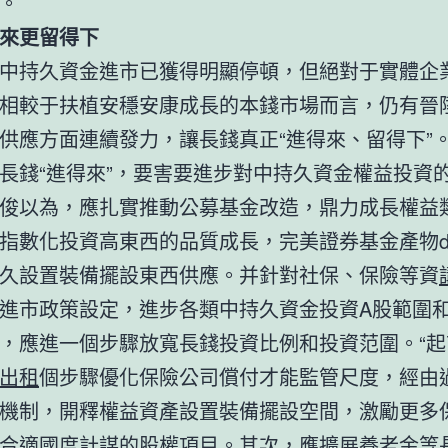
。
來更留得下
中持久資金進市已獲得明顯停頓，但絕對于實體企
相較于扶植安穩安康成長的本錢市場而言，仍有晉
供應方面連續發力，讓長錢真正“進得來、留得下”
長錢“進得來”，要害要進步對中持久資金權益投資
俊以為，應扎實推動公募基金改造，鼎力成長權益
指數化投資高東西的品質成長，完美證券基金產物des
久設置裝備擺設東西供應。并針對社保、保險等資
進市政策設定，進步各類中持久資金投資A股範圍
，應進一個步驟放寬長錢投資比例和投資范圍。“起
出租
個步驟優化保險公司償付才能監管尺度，經由
機制，開釋權益資產設置裝備擺設空間，激勵更多
合適國度計謀的股權項目。其次，應擴展養老金等