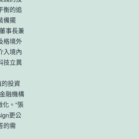
平衡的追
裝備擺
董事長兼
及格境外
介入境內
科技立異
值的投資
金融機構
緻化。”張
ign更公
答的需