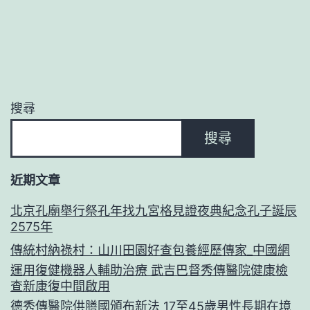
搜尋
搜尋
近期文章
北京孔廟舉行祭孔年找九宮格見證夜典紀念孔子誕辰
2575年
傳統村納祿村：山川田園好查包養經歷傳家_中國網
運用復健機器人輔助治療 武吉巴督秀傳醫院健康檢
查新康復中間啟用
德秀傳醫院供膳國頒布新法 17至45歲男性長期在境