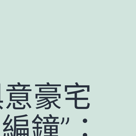
俱意豪宅
編鐘”：