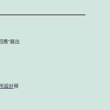
回應“展出
所設計
移