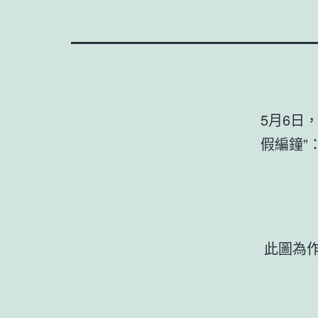
5月6日
假編鐘”
此圖為