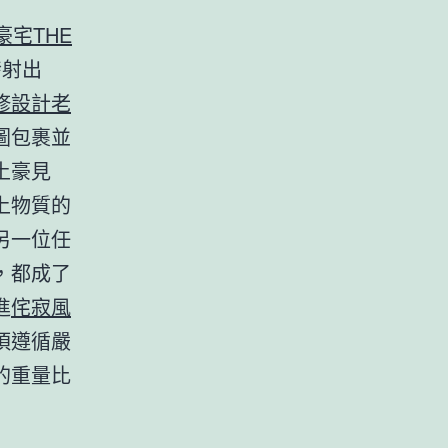
豪宅
THE
發射出
修設計
老
圖包裹並
土豪見
上物質的
另一位任
，都成了
進
侘寂風
須遵循嚴
的重量比