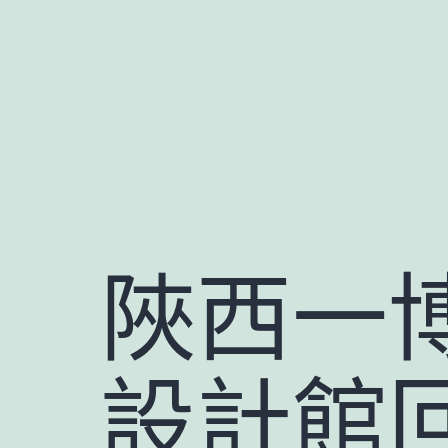
跳
至
主
要
內
容
陜西一博
設計館回