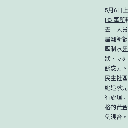
5月6日
R3 寓所
去。人員
屋翻新
鶴
壓制水
牙
狀，立刻
誘惑力。
民生社區
她追求完
行處理，
格的黃金
例混合。