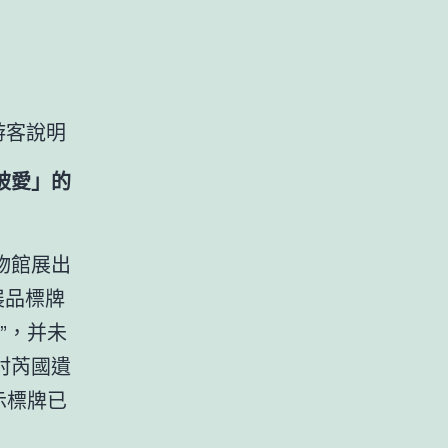
游客說明
被愛」的
物館展出
展品標牌
”，并未
村芮國遺
示標牌已