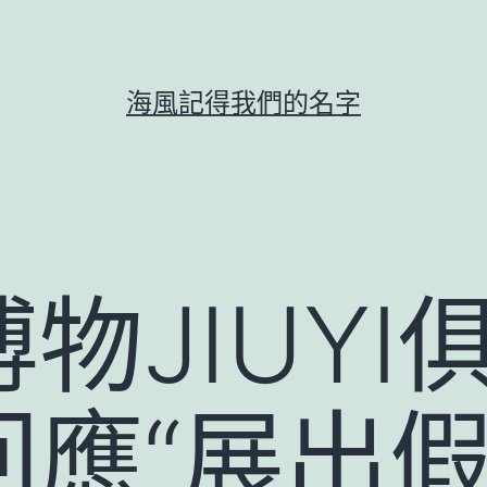
海風記得我們的名字
物JIUYI
應“展出假