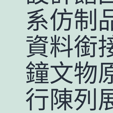
系仿制
資料銜
鐘文物
行陳列