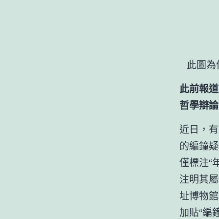
此圖為
此前報道
哲學辯論
近日，有
的編鐘疑
僅標注“
注明其屬
址博物館
加貼“編