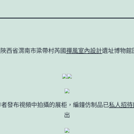
，陜西省渭南市梁帶村芮國
禪風室內設計
遺址博物館
：
作者發布視頻中拍攝的展柜，編鐘仿制品已
私人招待
出