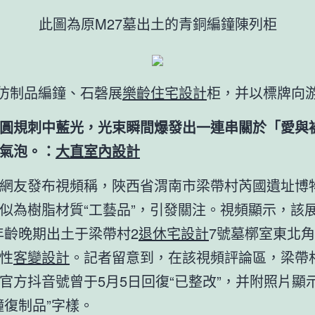
此圖為原M27墓出土的青銅編鐘陳列柜
仿制品編鐘、石磬展
樂齡住宅設計
柜，并以標牌向
圓規刺中藍光，光束瞬間爆發出一連串關於「愛與
氣泡。：
大直室內設計
網友發布視頻稱，陜西省渭南市梁帶村芮國遺址博
似為樹脂材質“工藝品”，引發關注。視頻顯示，該
年齡晚期出土于梁帶村2
退休宅設計
7號墓槨室東北角
性
客變設計
。記者留意到，在該視頻評論區，梁帶
官方抖音號曾于5月5日回復“已整改”，并附照片顯
鐘復制品”字樣。