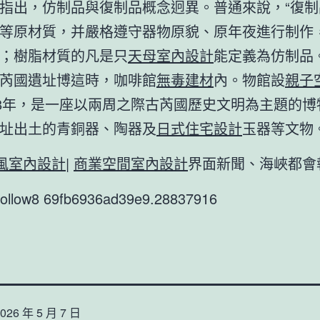
指出，仿制品與復制品概念迥異。普通來說，“復制
等原材質，并嚴格遵守器物原貌、原年夜進行制作
；樹脂材質的凡是只
天母室內設計
能定義為仿制品
芮國遺址博這時，咖啡館
無毒建材
內。物館設
親子
18年，是一座以兩周之際古芮國歷史文明為主題的博
址出土的青銅器、陶器及
日式住宅設計
玉器等文物
ft風室內設計
|
商業空間室內設計
界面新聞、海峽都會
9follow8 69fb6936ad39e9.28837916
026 年 5 月 7 日