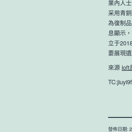
業內人士
采用青銅
為復制品
息顯示，
立于20
要展現遺
來源
lo
TC:jiuyi
發佈日期:
2