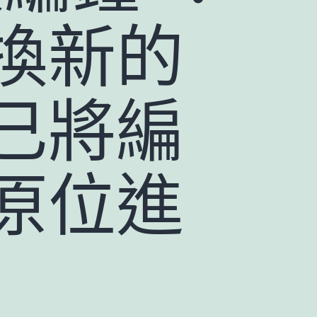
換新的
已將編
原位進