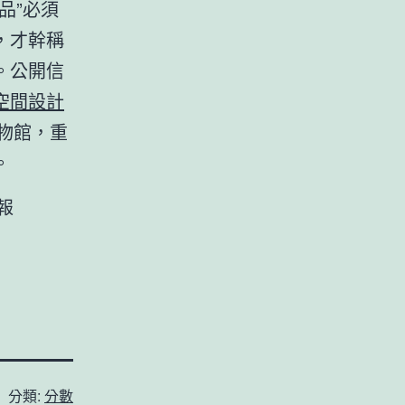
品”必須
，才幹稱
。公開信
空間設計
物館，重
。
報
分類:
分數