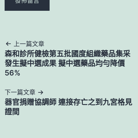
文
上一篇文章
森和診所健檢第五批國度組織藥品集采
章
發生擬中選成果 擬中選藥品均勻降價
導
56%
覽
下一篇文章
器官捐贈協調師 連接存亡之到九宮格見
證間