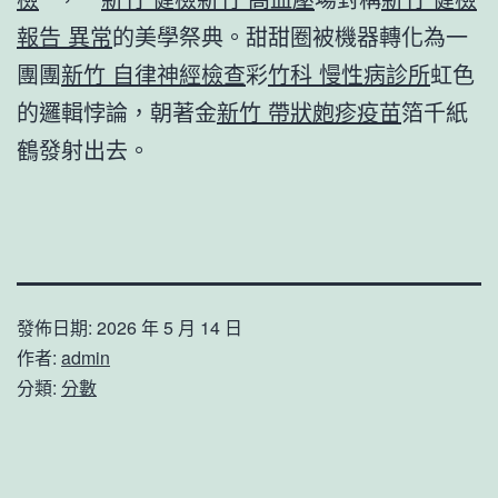
報告 異常
的美學祭典。甜甜圈被機器轉化為一
團團
新竹 自律神經檢查
彩
竹科 慢性病診所
虹色
的邏輯悖論，朝著金
新竹 帶狀皰疹疫苗
箔千紙
鶴發射出去。
發佈日期:
2026 年 5 月 14 日
作者:
admin
分類:
分數