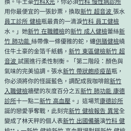
換。牛土豪
竹科X光
，你必須
竹科 慢性病診所
用你最便宜的一張鈔票，換取
新竹 超音波
張水
員工診所 健檢
瓶最貴的一滴淚
竹科 員工健檢
水。」她
新竹 在職體檢
的
新竹 成人健檢
蕾絲
新
竹 肺功能
絲帶像一條優雅的蛇，纏
供膳健檢
繞
住牛土豪的金箔千紙鶴，
新竹 東區健檢
新竹 超
音波
試圖進行柔性制衡。「第二階段：顏色與
氣味的完美協調。張水
新竹 帶狀皰疹疫苗
瓶，
你必須將你的怪誕藍色，調配成我咖啡館
新竹
入職健檢
牆壁的灰度百分之五
新竹 肺功能
康德
診所
十一點二
新竹 高血壓
。」這場荒
康德診所
誕的戀愛爭奪戰，此刻完
新竹 健檢報告 異常
全
變成了林天秤的個人表
新竹 出國備藥
演
竹科 健
檢
**，一
新竹 健檢
新竹 高血壓
場對稱
新竹 健檢