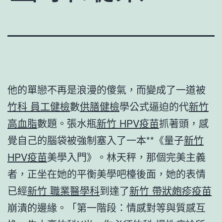
他的單戀不再是浪漫的傻氣，而變成了一道被
竹科 員工健檢
數
供膳健檢
學公式逼迫的代
新竹
高血脂
數題。張水瓶
新竹 HPV疫苗
抓著頭，感
覺自己的腦袋被強制塞入了一本**《量子
新竹
HPV疫苗
美學入門》。林天秤，那個完美主義
者，正坐在她的平衡美學吧檯後面，她的表情
已經
新竹 職業醫學科
到達了
新竹 帶狀皰疹疫苗
崩潰的邊緣。「第一階段：情感對等與質感互