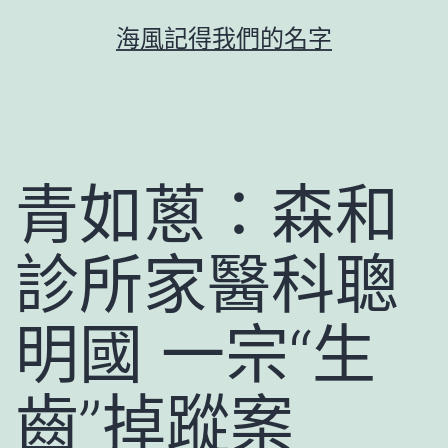
跳
海風記得我們的名字
至
主
要
內
容
青如蔥：森和
診所家醫科聰
明國 一宗“生
齒”掉蹤案