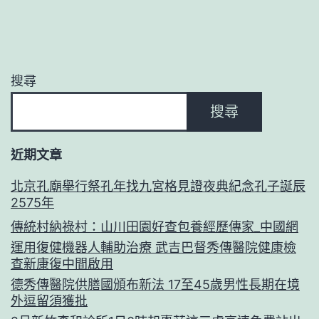
搜尋
搜尋
近期文章
北京孔廟舉行祭孔年找九宮格見證夜典紀念孔子誕辰
2575年
傳統村納祿村：山川田園好查包養經歷傳家_中國網
運用復健機器人輔助治療 武吉巴督秀傳醫院健康檢
查新康復中間啟用
德秀傳醫院供膳國頒布新法 17至45歲男性長期在境
外逗留須獲批