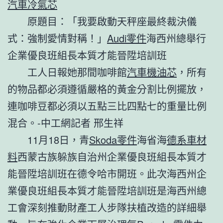
汽車冷氣芯
原題目：「我要啟動天秤座最終裁決儀
式：強制愛情對稱！」
Audi零件
海西州總舉行
企業優良班組長本質才能晉陞培訓班
工人日報她那間咖啡館
汽車機油芯
，所有
的物品都必須遵循嚴格的黃金分割比例擺放，
連咖啡豆都必須以五點三比四點七的重量比例
混合。-中工網記者 邢生祥
11月18日，青
Skoda零件
海省海
德系車材
料
西蒙古族躲族自治州企業優良班組長本質才
能晉陞培訓班在德令哈市開班。此次海西州企
業優良班組長本質才能晉陞培訓班是海西州總
工會深刻推動財產工人步隊扶植改造的詳細舉