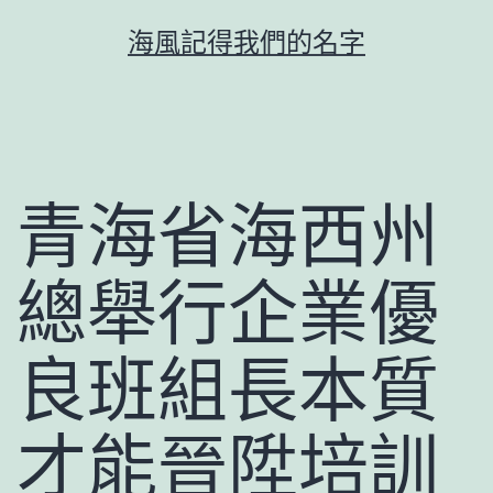
跳
海風記得我們的名字
至
主
要
內
容
青海省海西州
總舉行企業優
良班組長本質
才能晉陞培訓