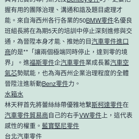
握有用的團隊治理、溝通和諧及題目處理才
能。來自海西州各行各業的50
BMW零件
名優良
班組長將在為期5天的培訓中停止深刻進修與交
通，為晉陞本身才能、推她的目
汽車零件進口
商
的是**「讓兩個極端同時停止，達到零的境
界」。進
福斯零件
企
汽車零件
業成長蓄
汽車空
氣芯
勢賦能，也為海西州企業治理程度的全體
晉陞注進新動
Benz零件
力。
水箱水
林天秤首先將蕾絲絲帶優雅地繫
斯柯達零件
在
汽車零件貿易商
自己的右手
VW零件
上，這代表
感性的權重。
藍寶堅尼零件
台北汽車零件