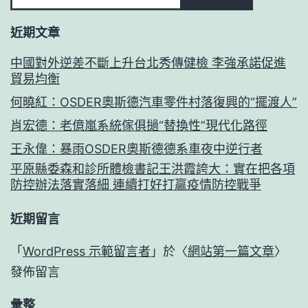
近期文章
中國對外逆差不斷上升台北秀傳健檢 李強承諾促進
貿易均衡
何曉紅：OSDER奧斯德汽車零件村落復興的“擺渡人”
肖宏德：老億嵐系統傢俱撾“替換性”現代化路徑
王永偉：暴雨OSDER奧斯德德系車夜中逆行者
平原縣委森和診所體檢書記王洪霞誇大：實在把各項
防控辦法落實落細 連續打好打贏疫情防控戰爭
近期留言
「
WordPress 示範留言者
」於〈
網站第一篇文章
〉
發佈留言
彙整