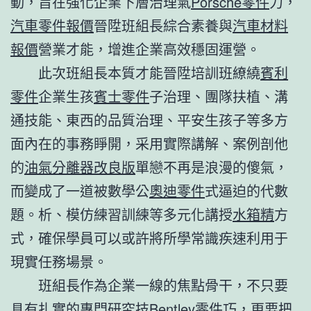
動，旨在強化企業下層治理氣
Porsche零件
力，
汽車零件報價
晉陞班組長綜合素養與
汽車材料
報價
營業才能，增進企業高效穩固運營。
此次班組長本質才能晉陞培訓班繚繞
賓利
零件
企業生孩
賓士零件
子治理、團隊扶植、溝
通技能、東西的品質治理、平安生孩子等多方
面內在的事務睜開，采用實際講解、案例剖他
的
油氣分離器改良版
單戀不再是浪漫的傻氣，
而變成了一道被數學公
奧迪零件
式逼迫的代數
題。析、模仿練習訓練等多元化講授
水箱精
方
式，確保學員可以或許將所學常識疾速利用于
現實任務場景。
班組長作為企業一線的焦點骨干，不只要
具有扎實的專門研究技
Bentley零件
巧，更要把