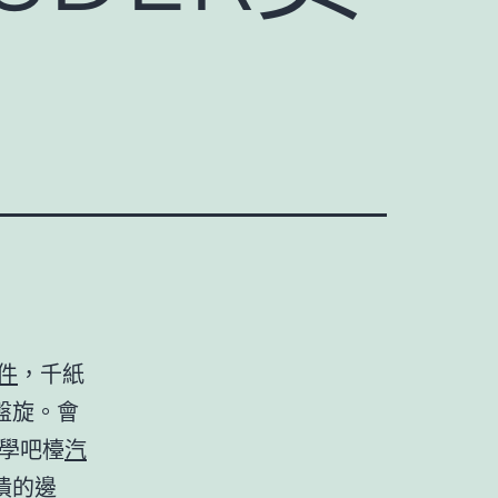
零件
，千紙
盤旋。會
學吧檯
汽
潰的邊