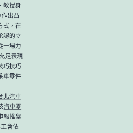
、教授身
中作出凸
方式，在
承認的立
從一場力
充足表現
技巧技巧
系車零件
台北汽車
技
汽車零
申報推舉
屬工會依