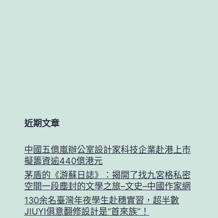
近期文章
中國五億嵐辦公室設計家科技企業赴港上市
擬籌資逾440億港元
茅盾的《游蘇日誌》：揭開了找九宮格私密
空間一段塵封的文學之旅–文史–中國作家網
130余名臺灣年夜學生赴穗實習，超半數
JIUYI俱意翻修設計是“首來族”！