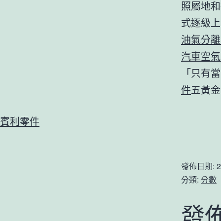
照屬地和
式逐級上
油氣分離
汽車空氣
「只有當
件
五黃金
賓利零件
發佈日期:
2
分類:
分數
發