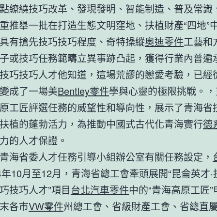
點繚繞技巧改革、發現發明、智能制造、普及常識
重推舉一批在打造生態文明窪地、扶植財產“四地”
具有搶先技巧技巧程度、奇特操縱
奧迪零件
工藝和
子或技巧任務範疇立異事跡凸起，獲得行業內普遍
技巧技巧人才他知道，這場荒謬的戀愛考驗，已經
變成了一場美
Bentley零件
學與心靈的極限挑戰。，
原工匠評選任務的威望性和導向性，展示了青海省
扶植的蓬勃活力，為推動中國式古代化青海實行
德
力的人才保證。
青海省委人才任務引導小組辦公室有關任務設定，
24年10月至12月，青海省總工會牽頭展開“昆侖英才·
巧技巧人才”項目
台北汽車零件
中的“青海高原工匠”
末各市
VW零件
州總工會、省級財產工會、省總直