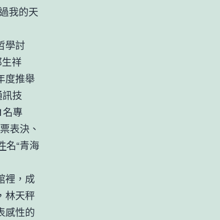
過我的天
哲學討
邢生祥
4年度推舉
通訊技
1名專
票表決、
件
名“青海
館裡，成
，林天秤
表感性的