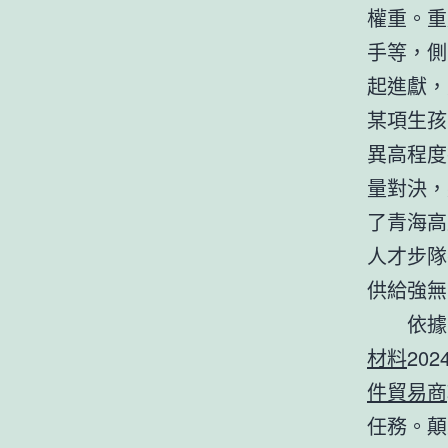
權重。重
手等，側
起進獻，
某項生孩
異高程度
量對決，
了青海高
人才步隊
供給強無
依據
材料
20
件貿易商
任務。顛