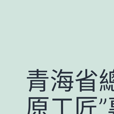
跳
至
主
要
內
容
青海省
原工匠”