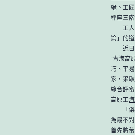
緣。工匠
秤座三階
工人
論」的道
近日
“青海高
巧、平易
家，采取
綜合評審
高原工
汽
「儀
為最不對
首先將蕾