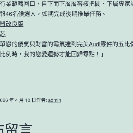
行業範疇回口，自下而下層層審核把關、下層專家
報46名候選人，如期完成後期推舉任務。
器改良版
芯
單戀的傻氣與財富的霸氣達到完美
Audi零件
的五比
比例時，我的戀愛運勢才能回歸零點！」
026 年 4 月 10 日
作者:
admin
佈留言