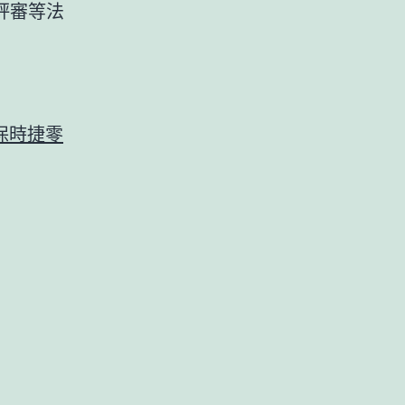
評審等法
保時捷零