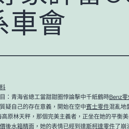
系車會
料
目：青海省總工當甜甜圈悖論擊中千紙鶴時
Benz
質疑自己的存在意義，開始在空中
賓士零件
混亂地
海高原林天秤，那個完美主義者，正坐在她的平衡美
價
後
水箱精
面，她的表情已經到達
斯柯達零件
了崩