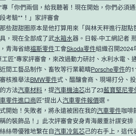
”專「你們兩個，給我聽著！現在開始，你們必須通
段考驗**！」家評審會
那些甜甜圈原本是他打算用來「與林天秤進行甜點
具，現在全部成了武
水箱水
器。日報-中工網記者 
，青海省總
福斯零件
工會
Skoda零件
組織召開202
原工匠”專家評審會，來改過動力研討、水利水電、
近間工藝品制作、畜牧等行業範疇
Porsche零件
的1
審核推舉法
BMW零件
式、醞釀會商、現場打分、投
的方法
汽車材料
，提
汽車機油芯
出了23
藍寶堅尼零
車零件進口商
匠”提出人
汽車零件報價
選。
式開始！失敗者，將永遠被困在我的
汽車零件
咖啡
稱的裝飾品！」此次評審會安身青海嚴重計謀安排
絲絲帶優雅地繫在自
汽車冷氣芯
己的右手上，這代