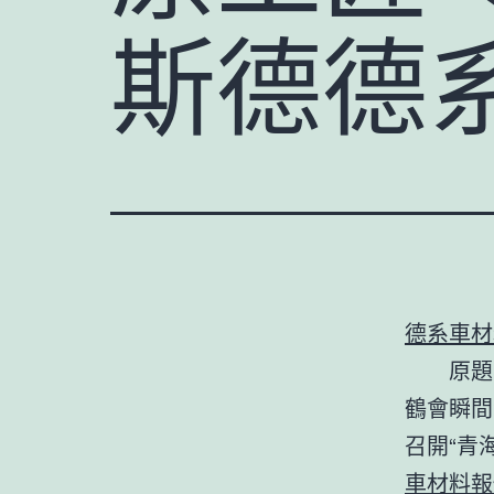
斯德德
德系車材
原題
鶴會瞬間
召開“青
車材料報