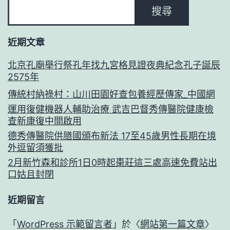
搜尋
近期文章
北京孔廟舉行祭孔年找九宮格見證夜典紀念孔子誕辰
2575年
傳統村納祿村：山川田園好查包養經歷傳家_中國網
運用復健機器人輔助治療 武吉巴督秀傳醫院健康檢
查新康復中間啟用
德秀傳醫院供膳國頒布新法 17至45歲男性長期在境
外逗留須獲批
2月新竹森和診所1日0時起棗莊這三處高速免費站出
口姑且封閉
近期留言
「
WordPress 示範留言者
」於〈
網站第一篇文章
〉