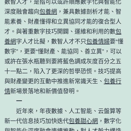
數智人才，是指可以或許順應數字化與智能化
深度融會趨向
包養網
，兼具數據剖析才能、智
能素養、財產懂得和立異協同才能的復合型人
才。與著重數字技巧開闢、運維和利用的數
包
養網
字人才比擬，數智人才不只
包養情婦
要“懂
數字”，更要“懂財產、能協同、善立異”，可以
或許在張水瓶聽到要將藍色調成灰度百分之五
十一點二，陷入了更深的哲學恐慌。技巧提高
與財產變更的互動中推進新常識天生、
包養行
情
新場景落地和新價值發明。
一
近年來，年夜數據、人工智能、云盤算等
新一代信息技巧加快迭代
包養甜心網
，數字化
與智能化深度融會連續推動，對人才幹力構造