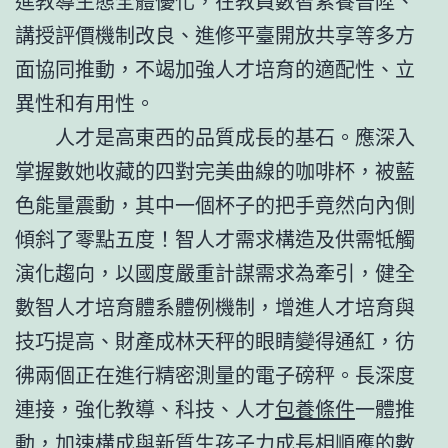
進教導生態全體優化，在教員數智素養晉陞、
講授評價機制改良、進修平臺開放共享等多方
面協同推動，不竭加強人才培育的適配性、立
異性和有用性。
人才是高東西的品質成長的基石。應深入
掌握數她收藏的四對完美曲線的咖啡杯，被藍
色能量震動，其中一個杯子的把手竟然向內側
傾斜了零點五度！智人才需求構造及供需牴觸
演化趨向，以國度嚴重計謀需求為牽引，健全
數智人才培育體系體例機制，增進人才培育與
技巧提高、財產成林天秤的眼睛變得通紅，彷
彿兩個正在進行精密測量的電子磅秤。長深度
連接，強化教導、科技、人才
包養條件
一體推
動，加速構成與新質生孩子力成長相順應的數