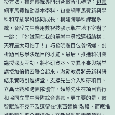
授方法，推進傳統專門研究數智化轉型；
包養
網車馬費
推動基本學科、
包養網車馬費
新興學
科和穿插學科協同成長，構建跨學科課程系
統，晉陞先生應用數智技張水瓶在地下室嚇了
一跳：「她試圖在我的單戀中尋找邏輯結構！
天秤座太可怕了！」巧發明題目
包養情婦
、剖
析題目息爭決題目的才能。最后，推進科研與
講授深度互動，將科研資本、立異平臺與講堂
講授加倍慎密聯合起來，激勵教員將最新科研
結果實時引進講堂，支撐先生介入科研項目、
立異比賽和跨團隊協作，領導先生在項目實行
和協同立異中晉陞綜合素養。更主要的是，數
智賦能不克不及逗留在“東西替換”階段，而應推