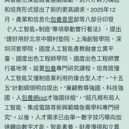
和培育形式提出了新的更高請求。2025年12
月，產業和信息化
包養意思
部等八部分印發
《“人工智能+制造”專項舉動實行看法》，提出
“建好用好北京中關村塾院、上海創智學院、深
圳河套學院、國度人工智能產教融會立異平
臺、國度出色工程師學院、國度出色工程師實
行基地等，設置
包養
專門研究課程，培育既懂
人工智能又懂制造業利用的復合型人才”。“十五
五”計劃綱領明白提出，“兼顧教導強國、科技強
國、人
包養網ppt
才強國扶植”，“超凡規布局人
工智能、集成電路等新興範疇急需學科專門研
究”。以後，人才需求已由單一數字技巧導向加
速轉向數字才能、智能素養、財產懂得和立異