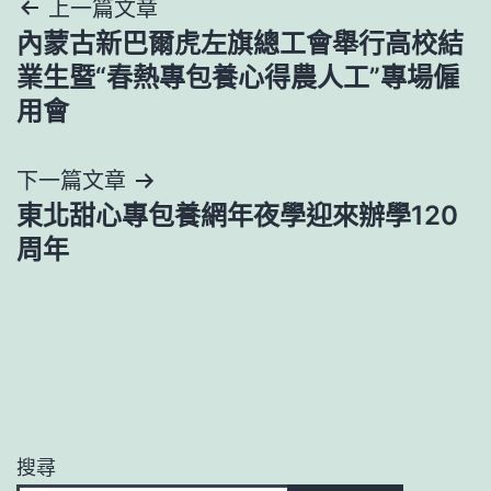
文
上一篇文章
內蒙古新巴爾虎左旗總工會舉行高校結
章
業生暨“春熱專包養心得農人工”專場僱
導
用會
覽
下一篇文章
東北甜心專包養網年夜學迎來辦學120
周年
搜尋