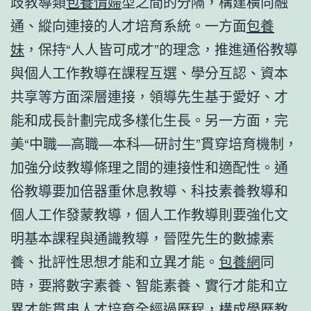
歧教導類
包養情婦
型之間的分隔，構建橫向融
通、縱向連接的人才培育系統。一方面
包養
妹
，保持“人人皆可成才”的理念，推進通俗教導
與個人工作教導在課程互選、學分互認、資本
共享等方面深層連接，領導先生基于愛好、才
能和成長計劃完成多樣化生長。另一方面，完
美“中職—高職—本科—研討生”貫穿培育機制，
加強分歧教導條理之間的連接性和適配性。通
俗教導要加倍器重休息教導、科技素養教導和
個人工作發蒙教導，個人工作教導則要強化文
明基本課程與通識教導，晉陞先生的數據素
養、批評性思想才能和立異才能。
包養網
同
時，要將數字素養、智能素養、實行才能和立
異才能貫串人才培育全經過歷程，構成學歷教