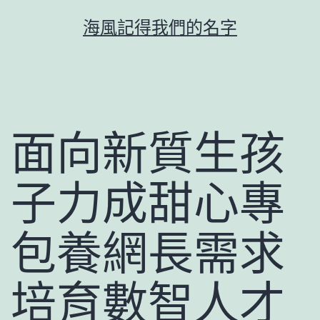
跳
海風記得我們的名字
至
主
要
內
容
面向新質生孩
子力成甜心專
包養網長需求
培育數智人才