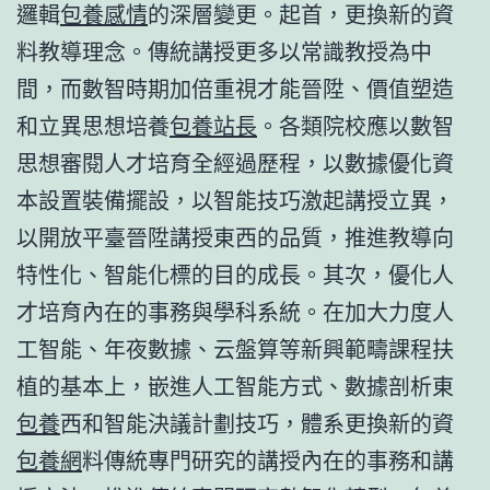
邏輯
包養感情
的深層變更。起首，更換新的資
料教導理念。傳統講授更多以常識教授為中
間，而數智時期加倍重視才能晉陞、價值塑造
和立異思想培養
包養站長
。各類院校應以數智
思想審閱人才培育全經過歷程，以數據優化資
本設置裝備擺設，以智能技巧激起講授立異，
以開放平臺晉陞講授東西的品質，推進教導向
特性化、智能化標的目的成長。其次，優化人
才培育內在的事務與學科系統。在加大力度人
工智能、年夜數據、云盤算等新興範疇課程扶
植的基本上，嵌進人工智能方式、數據剖析東
包養
西和智能決議計劃技巧，體系更換新的資
包養網
料傳統專門研究的講授內在的事務和講