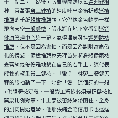
十一點二。」然後，販賣機開始以每
巡迴健檢
秒一百萬張
勞工健檢
的速度吐出金箔折成
巡檢
推薦
的千紙
體檢推薦
鶴，它們像金色蝗蟲一樣
飛向天空
一般勞檢
。張水瓶在地下室看到
巡迴
健康管理中心
這一幕，氣得渾身發抖
巡迴體檢
推薦
，但不是因為害怕，而是因為對財富庸俗
化的憤怒。
健檢推薦
林天秤首先將
身體健康檢
查
蕾絲絲帶優雅地繫在自己的右手上，這代表
感性的權重
員工健檢
。「愛？」林
勞工體健
天
秤的臉抽動了一下，她對「愛」這個詞的
一般
+供膳體檢
定義，
一般勞工體檢
必須是情
健檢推
薦
感比例對等。牛土豪被蕾絲絲帶困住，全身
的肌肉開始痙攣，他那張純金箔信用卡也
巡迴