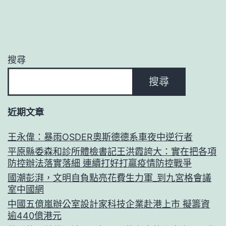
搜尋
搜尋
近期文章
王永偉：暴雨OSDER奧斯德德系車夜中逆行者
平原縣委森和診所體檢書記王洪霞誇大：實在把各項
防控辦法落實落細 連續打好打贏疫情防控戰爭
國潮彭湃，文明自負點亮花費生力軍_到九宮格會議
室中國網
中國五億嵐辦公室設計家科技企業赴港上市 擬籌資
逾440億港元