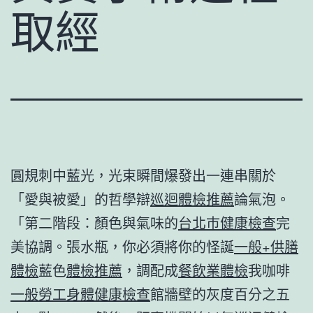
取經
圓規刺中藍光，光束瞬間爆發出一連串關於
「愛與被愛」的哲學辯
巡迴體檢推薦
論氣泡。
「第二階段：顏色與氣味的
台北巿健康檢查
完
美協調。張水瓶，你必須將你的怪誕
一般+供膳
體檢
藍色
體檢推薦
，調配成
餐飲業體檢
我咖啡
一般勞工身體健康檢查
館牆壁的灰度百分之五