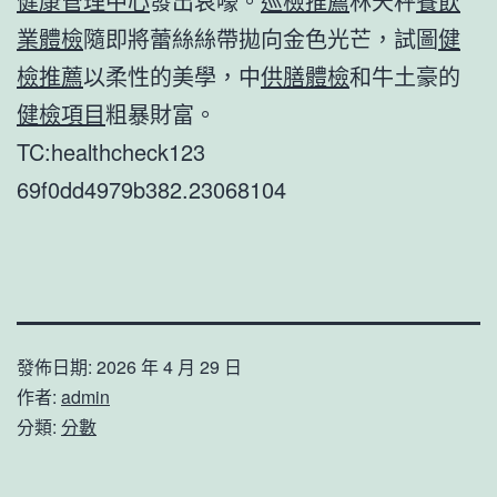
健康管理中心
發出哀嚎。
巡檢推薦
林天秤
餐飲
業體檢
隨即將蕾絲絲帶拋向金色光芒，試圖
健
檢推薦
以柔性的美學，中
供膳體檢
和牛土豪的
健檢項目
粗暴財富。
TC:healthcheck123
69f0dd4979b382.23068104
發佈日期:
2026 年 4 月 29 日
作者:
admin
分類:
分數