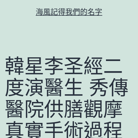
跳
海風記得我們的名字
至
主
要
內
容
韓星李圣經二
度演醫生 秀傳
醫院供膳觀摩
真實手術過程