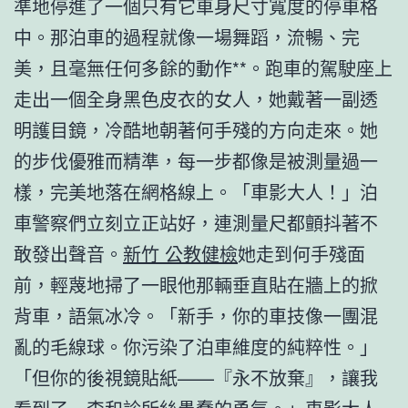
準地停進了一個只有它車身尺寸寬度的停車格
中。那泊車的過程就像一場舞蹈，流暢、完
美，且毫無任何多餘的動作**。跑車的駕駛座上
走出一個全身黑色皮衣的女人，她戴著一副透
明護目鏡，冷酷地朝著何手殘的方向走來。她
的步伐優雅而精準，每一步都像是被測量過一
樣，完美地落在網格線上。「車影大人！」泊
車警察們立刻立正站好，連測量尺都顫抖著不
敢發出聲音。
新竹 公教健檢
她走到何手殘面
前，輕蔑地掃了一眼他那輛垂直貼在牆上的掀
背車，語氣冰冷。「新手，你的車技像一團混
亂的毛線球。你污染了泊車維度的純粹性。」
「但你的後視鏡貼紙——『永不放棄』，讓我