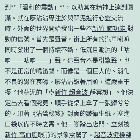
到**「溫和的震動」**，以助其在精神上達到圓
滿。就在廖沾沾專注於與蒜泥進行心靈交流
時，外面的世界開始發出一些不
新竹 肺功能
對
勁的信號。首先是聲音。街上所有的汽車喇叭
同時發出了一個持續不斷、低沉且潮濕的「咕
嚕——咕嚕——」聲。這聲音不是引擎聲，也
不是正常的鳴笛聲，而像是一個巨大的、消化
不良的胃在哀嚎。廖沾沾皺著眉頭，這嚴重干
擾了他蒜泥的「寧
新竹 超音波
靜冥想」。他決
定出去看個究竟，順手從桌上拿了一張髒兮兮
的，印著《沾醬秘笈》封面的皺衛生紙，塞進
口袋以備不時之需。他一腳踏出店門，立刻被
新竹 高血脂
眼前的景象震驚了。
超音波健檢
整