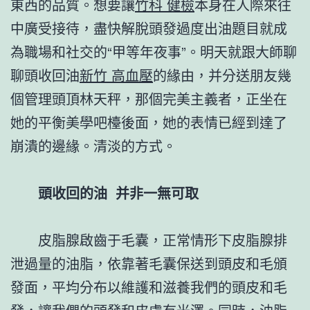
東西的品質。想要讓
竹科 健檢
本身在人際來往
中廣受接待，盡快解脫頭發過度出油題目就成
為職場和社交的“甲等年夜事”。明天就跟大師聊
聊頭收回油
新竹 高血壓
的緣由，并分送朋友幾
個管理頭頂林天秤，那個完美主義者，正坐在
她的平衡美學吧檯後面，她的表情已經到達了
崩潰的邊緣。清淡的方式。
頭收回的油 并非一無可取
皮脂腺啟齒于毛囊，正常情形下皮脂腺排
泄過量的油脂，依靠著毛囊保送到頭皮和毛頒
發面，平均分布以維護和滋養我們的頭皮和毛