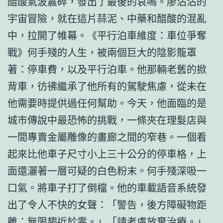
醋酸氣波震碎，發出了最後的哀鳴。廖沾沾的
宇宙冒險，就在這片蒜泥、中藥和醋酸的混亂
中，拉開了帷幕。《平行泊車維度：車位爭奪
戰》何手殘的人生，被兩個巨大的陰影籠罩
著：停車費，以及平行泊車。他那輛老舊的掀
背車，彷彿繼承了他所有的駕駛焦慮，從未在
他需要時提供過任何幫助。今天，他面臨的是
城市傳說中最恐怖的挑戰，一條夾在理髮店與
一間專賣金屬雕像的畫廊之間的窄巷。一個看
起來比他車子尺寸小上三十公分的停車格，上
面還灑著一層可疑的白色粉末。何手殘深吸一
口氣。將車子打了倒檔。他的車載語音系統發
出了令人不快的女聲：「警告，後方障礙物距
離：無限趨近於零。」「請考慮放棄治療。」