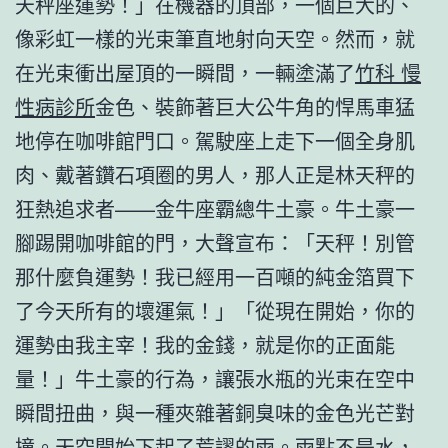
天秤座運勢！」在機器的頂部，一個巨大的、
像彩虹一樣的光束筆直地射向天空。然而，就
在光束衝出屋頂的一瞬間，一輛塗滿了
竹科 慢
性病診所
金色、裝飾著巨大公牛角的悍馬車猛
地停在咖啡館門口。駕駛座上走下一個全身肌
肉、戴著鑽石項圈的男人，那人正是林天秤的
狂熱追求者——金牛座霸總牛土豪。牛土豪一
腳踢開咖啡館的門，大聲宣布：「天秤！別管
那什麼負運勢！我已經用一百噸的純金箔買下
了今天所有的壞運氣！」「從現在開始，你的
運勢由我主宰！我的金錢，就是你的正面能
量！」牛土豪的行為，讓張水瓶的光束在空中
瞬間扭曲，與一種夾雜著銅臭味的金色光芒對
撞。天空開始下起了荒謬的雨。雨點不是水，