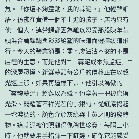
氣。「你還不夠靈動，我的蒜泥。」他輕聲細
語，彷彿在責備一個不上進的孩子。店內只有
他一個人，連蒼蠅都因為難以忍受那股陳年蒜
頭混合著鐵鏽與淡淡絕望的味道而選擇繞道飛
行。今天的營業額是：零。廖沾沾不安的不是
店裡的生意，而是他對**「蒜泥成本焦慮症」**
的深層恐懼。新鮮蒜頭每公斤的價格正在以超
光速上漲，如果再這樣下去，他引以為傲的
「靈魂蒜泥」將難以為繼。他拿著一把被磨得
光滑、閃耀著不祥光芒的小銀勺，從缸底撈起
一坨濃稠的、顏色介於灰綠與土黃之間的發酵
物。這蒜泥被他照顧得像稀世珍寶，每隔三小
時，他就要用手指彈一下缸邊，確保它能感受