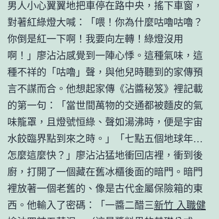
男人小心翼翼地把車停在路中央，搖下車窗，
對著紅綠燈大喊：「喂！你為什麼咕嚕咕嚕？
你倒是紅一下啊！我要向左轉！綠燈沒用
啊！」廖沾沾感覺到一陣心悸。這種氣味，這
種不祥的「咕嚕」聲，與他兒時聽到的家傳預
言不謀而合。他想起家傳《沾醬秘笈》裡記載
的第一句：「當世間萬物的交通都被麵皮的氣
味籠罩，且燈號恒綠、聲如湯沸時，便是宇宙
水餃臨界點到來之時。」「七點五個地球年…
怎麼這麼快？」廖沾沾猛地衝回店裡，衝到後
廚，打開了一個藏在舊冰櫃後面的暗門。暗門
裡放著一個老舊的、像是古代金屬保險箱的東
西。他輸入了密碼：「一醬二醋三
新竹 入職健