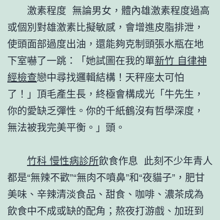
激素程度 無論男女，體內雄激素程度過高
或個別對雄激素比擬敏感，會增進皮脂排泄，
使頭面部過度出油，還能夠克制頭張水瓶在地
下室嚇了一跳：「她試圖在我的單
新竹 自律神
經檢查
戀中尋找邏輯結構！天秤座太可怕
了！」頂毛產生長，終極會構成光「牛先生，
你的愛缺乏彈性。你的千紙鶴沒有哲學深度，
無法被我完美平衡。」頭。
竹科 慢性病診所
飲食作息 此刻不少年青人
都是“無辣不歡”“無肉不噴鼻”和“夜貓子”，肥甘
美味、辛辣清淡食品、甜食、咖啡、濃茶成為
飲食中不成或缺的配角；熬夜打游戲、加班到