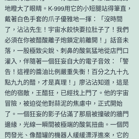
地瞪大了眼睛。K-999用它的小短腿站得筆直，
戴著白色手套的爪子優雅地一揮：「沒時間
了，沾沾先生！宇宙水餃快要拉肚子了！我們
必須在你被醋酸離子炮鎖定前離開！」話音未
落，一股極致尖銳、刺鼻的酸氣猛地從店門口
灌入，伴隨著一個狂妄自大的電子音效：「警
告！這裡的醬油比例嚴重失衡！百分之九十九
點九九的醋，才是真理！」廖沾沾知道，這是
他的宿敵，王醋狂，已經找上門了。他的宇宙
冒險，被迫從他對蒜泥的焦慮中，正式開始
了。一個狂妄的影子佔滿了那扇被撞破的牆門
邊緣，光線一瞬間被極端的酸氣扭曲。一個閃
閃發光、像醋罐的機器人緩緩漂浮進來，它的