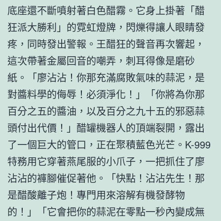
底座還不斷噴射著白色醋霧。它身上掛著「醋
狂派大勝利」的霓虹燈牌，閃爍得讓人眼睛發
疼，同時發出警報。王醋狂的聲音再次響起，
這次帶著金屬回音的嘲弄，刺耳得像是磨砂
紙。「廖沾沾！你那充滿腐敗氣味的蒜泥，是
對醬料學的侮辱！必須淨化！」「你將為你那
百分之五的醬油，以及百分之九十五的邪惡蒜
頭付出代價！」醋罐機器人的頂端裂開，露出
了一個巨大的管口，正在聚積藍色光芒。K-999
特務用它穿著燕尾服的小爪子，一把抓住了廖
沾沾的褲腳催促著他。「快點！沾沾先生！那
是醋酸離子炮！專門用來溶解有機發酵物
的！」「它會把你的蒜泥在零點一秒內變成無