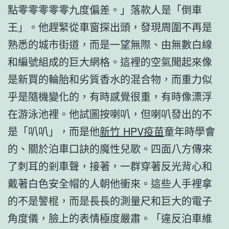
點零零零零零九度偏差。」落款人是「倒車
王」。他趕緊從車窗探出頭，發現周圍不再是
熟悉的城市街道，而是一望無際、由無數白線
和編號組成的巨大網格。這裡的空氣聞起來像
是新買的輪胎和劣質香水的混合物，而重力似
乎是隨機變化的，有時感覺很重，有時像漂浮
在游泳池裡。他試圖按喇叭，但喇叭發出的不
是「叭叭」，而是他
新竹 HPV疫苗
童年時學會
的、關於泊車口訣的魔性兒歌。四面八方傳來
了刺耳的剎車聲，接著，一群穿著反光背心和
戴著白色安全帽的人朝他衝來。這些人手裡拿
的不是警棍，而是長長的測量尺和巨大的電子
角度儀，臉上的表情極度嚴肅。「違反泊車維