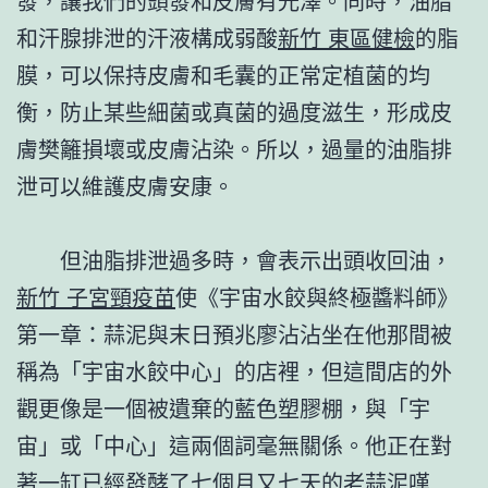
發，讓我們的頭發和皮膚有光澤。同時，油脂
和汗腺排泄的汗液構成弱酸
新竹 東區健檢
的脂
膜，可以保持皮膚和毛囊的正常定植菌的均
衡，防止某些細菌或真菌的過度滋生，形成皮
膚樊籬損壞或皮膚沾染。所以，過量的油脂排
泄可以維護皮膚安康。
但油脂排泄過多時，會表示出頭收回油，
新竹 子宮頸疫苗
使《宇宙水餃與終極醬料師》
第一章：蒜泥與末日預兆廖沾沾坐在他那間被
稱為「宇宙水餃中心」的店裡，但這間店的外
觀更像是一個被遺棄的藍色塑膠棚，與「宇
宙」或「中心」這兩個詞毫無關係。他正在對
著一缸已經發酵了七個月又七天的老蒜泥嘆