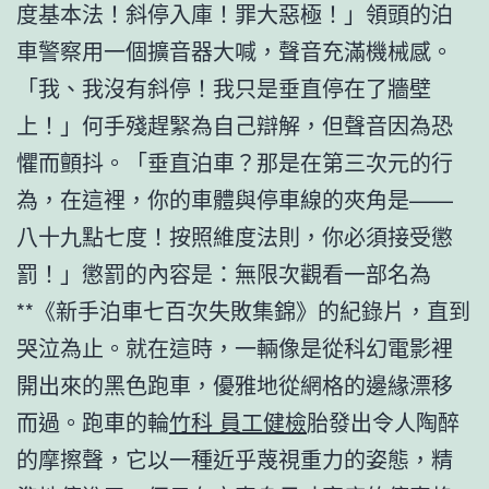
度基本法！斜停入庫！罪大惡極！」領頭的泊
車警察用一個擴音器大喊，聲音充滿機械感。
「我、我沒有斜停！我只是垂直停在了牆壁
上！」何手殘趕緊為自己辯解，但聲音因為恐
懼而顫抖。「垂直泊車？那是在第三次元的行
為，在這裡，你的車體與停車線的夾角是——
八十九點七度！按照維度法則，你必須接受懲
罰！」懲罰的內容是：無限次觀看一部名為
**《新手泊車七百次失敗集錦》的紀錄片，直到
哭泣為止。就在這時，一輛像是從科幻電影裡
開出來的黑色跑車，優雅地從網格的邊緣漂移
而過。跑車的輪
竹科 員工健檢
胎發出令人陶醉
的摩擦聲，它以一種近乎蔑視重力的姿態，精