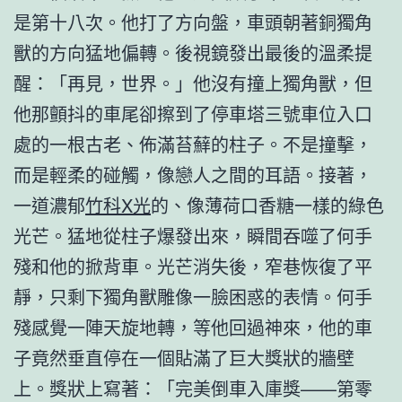
是第十八次。他打了方向盤，車頭朝著銅獨角
獸的方向猛地偏轉。後視鏡發出最後的溫柔提
醒：「再見，世界。」他沒有撞上獨角獸，但
他那顫抖的車尾卻擦到了停車塔三號車位入口
處的一根古老、佈滿苔蘚的柱子。不是撞擊，
而是輕柔的碰觸，像戀人之間的耳語。接著，
一道濃郁
竹科X光
的、像薄荷口香糖一樣的綠色
光芒。猛地從柱子爆發出來，瞬間吞噬了何手
殘和他的掀背車。光芒消失後，窄巷恢復了平
靜，只剩下獨角獸雕像一臉困惑的表情。何手
殘感覺一陣天旋地轉，等他回過神來，他的車
子竟然垂直停在一個貼滿了巨大獎狀的牆壁
上。獎狀上寫著：「完美倒車入庫獎——第零