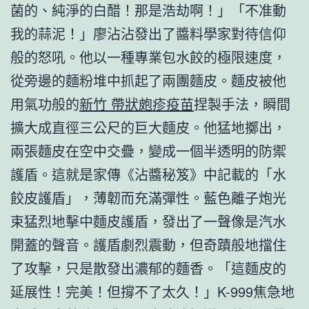
菌的、純淨的白醋！那是浩劫啊！」「不准動
我的蒜泥！」廖沾沾發出了醬料學家對待信仰
般的怒吼。他以一種專業包水餃的極限速度，
從旁邊的麵粉堆中抓起了兩團麵皮。麵皮被他
用氣功般的
新竹 帶狀皰疹疫苗
捏製手法，瞬間
擴大成直徑三公尺的巨大麵皮。他猛地擲出，
兩張麵皮在空中交疊，變成一個半透明的防禦
護盾。這就是家傳《沾醬秘笈》中記載的「水
餃皮護盾」，薄韌而充滿彈性。藍色離子炮光
束猛烈地擊中麵皮護盾，發出了一聲像是汽水
開蓋的聲音。護盾劇烈震動，但奇蹟般地擋住
了攻擊，只是散發出濃郁的麵香。「這麵皮的
延展性！完美！但撐不了太久！」K-999焦急地