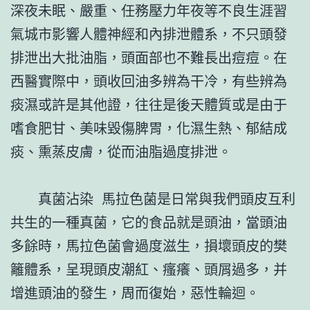
深夜未眠、嚴重、任務壓力年夜等不良生涯習
氣城市影響人體神經和內排泄體系，不只頭發
排泄出大批油脂，頭面部也不難長出痘痘。在
西醫實際中，頭收回油多辨為干冷，有些辨為
痰濕或許是其他證，往往是後天體質或是由于
嗜食肥甘、美味毀傷脾胃，化濕生熱、郁結成
痰、熏蒸皮膚，從而油脂過度排泄。
真菌沾染 馬拉色菌是日常與我們頭皮互利
共生的一種真菌，它的食品就是頭油，當頭油
多餘時，馬拉色菌會過度滋生，損壞頭皮的樊
籬體系，呈現頭皮潮紅、瘙癢、頭屑過多，并
增進頭油的發生，周而復始，惡性輪迴。