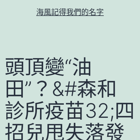
跳
海風記得我們的名字
至
主
要
內
容
頭頂變“油
田”？&#森和
診所疫苗32;四
招兒甩失落發