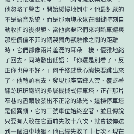
他忽略了警告，開始緩慢地倒車。他最討厭的
不是語音系統，而是那兩塊永遠在關鍵時刻自
動收折的後視鏡。當他需要它們來判斷車體與
那座價值不菲的銅製獨角獸雕像之間的距離
時，它們卻像兩片羞澀的耳朵一樣，優雅地縮
了回去。同時發出低語：「你還是別看了，反
正你也停不好。」何手殘感覺心臟快要跳出來
了。他轉頭看去，發現那座高聳入雲、覆蓋著
鏽跡斑斑鐵網的多層機械式停車塔，正在那片
窄巷的盡頭散發出不正常的綠光。這棟停車塔
是個異類，它的三號車位始終空著，並且傳說
只要有人敢在它面前失敗十八次，就會被傳送
到一個泊車地獄。他已經失敗了十七次。現在