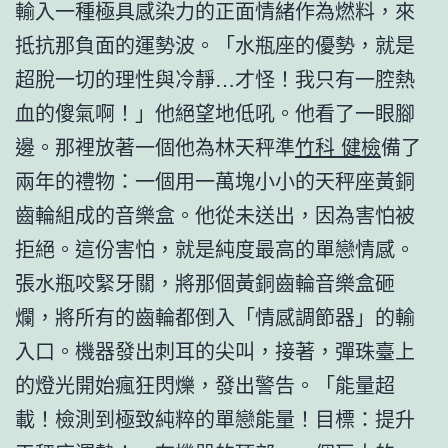
輸入一種極具感染力的正面情緒作為燃料，來
抵抗那負面的運勢波。「水瓶座的優勢，就是
超脫一切的理性與冷靜…才怪！我只有一腔熱
血的傻氣啊！」他絕望地低吼。他看了一眼腳
邊。那裡放著一個他為林天秤準
竹科 健檢
備了
兩年的禮物：一個用一萬塊小小的天秤座黃銅
齒輪組成的音樂盒。他從未送出，因為害怕被
拒絕。這份害怕，就是純度最高的單戀情感。
張水瓶咬緊牙關，將那個黃銅齒輪音樂盒砸
爛，將所有的齒輪都倒入「情感調節器」的輸
入口。機器發出刺耳的尖叫，接著，彈珠臺上
的燈光開始瘋狂閃爍，發出警告。「能量超
載！檢測到極致純粹的單戀能量！目標：提升