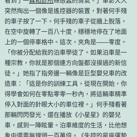
看到了一
森和診所
絲愚蠢的勇氣。」車影大人
突然掏出一個像是遙控器的裝置，對著何手殘
的車子按了一下。何手殘的車子從牆上脫落，
在空中旋轉了一百八十度，穩穩地停在了地面
上的一個停車格中。這次，夾角是——零度。
「你被分配給我的泊車學徒了。如果泊車是一
種宗教，你就是那個連方向盤都沒摸過的新信
徒。」她指了指旁邊一輛像是巨型嬰兒車的改
造車：「這是你的訓練工具，從現在開始，你
得學會如何在零點零零一秒內，將這輛車精準
停入對面的針眼大小的車位裡。」何手殘看著
那輛閃閃發光、還在播放《小星星》的嬰兒
車，感到一陣眩暈。泊車維度的生活，比他想
象中還要無理頭一百萬倍。《失控的星座運勢