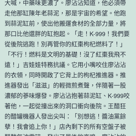
大喊，中藥味更濃了。廖沾沾知道，他必須帶
走他那缸陳年老蒜泥，那是宇宙的希望。他跑
到蒜泥缸前，使出他搬運食材的全部力量，將
那口比他還胖的缸抱起。「走！K-999！我們要
從後院逃跑！別再管你的紅棗枸杞燃料了！」
「不行！燃料是文明的基礎！沒了紅棗我飛不
遠！」吉娃娃特務抗議。它用小嘴咬住廖沾沾
的衣領，同時開啟了它背上的枸杞推進器。推
進器發出「滋滋」的輕微煎煮聲，伴隨著一股
濃郁的蔘味爆發。廖沾沾抱著蒜泥缸、K-999咬
著他，一起從撞出來的洞口衝向後院。王醋狂
的醋罐機器人發出尖叫：「別想逃！醬油黨餘
孽！我會追上你！」店內剩下的所有空盤子被