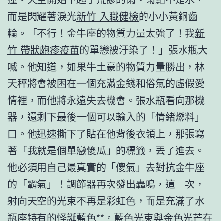
而是閃耀著淚光
新竹 入職健檢
的小小黃銅齒
輪。「不行！金牛座的物質力量太強了！我
新
竹 帶狀皰疹疫苗
的單戀被汙染了！」張水瓶大
喊。他知道，如果牛土豪的物質力量勝出，林
天秤將會被困在一個充滿金錢和俗氣的虛假愛
情裡，而他將永遠失去機會。張水瓶看向那機
器，還剩下最後一個可以輸入的「情緒燃料」
口。他迅速撕下了貼在他背後衣領上，那張寫
著「我就是個單戀傻瓜」的標籤，丟了進去。
他必須用自己最真實的「傻氣」去對抗金牛座
的「霸氣」！調節器再次發出轟鳴，這一次，
射向天空的光束不再是彩虹色，而是充滿了水
瓶座特有的怪誕藍色**。藍色光束與金色光芒在