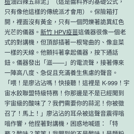
檢
油四辣五蒜泥」（這是醬料界的基礎公式，
只有像他這樣的傳統派才會用）。保險箱打
開，裡面沒有黃金，只有一個閃爍著詭異紅色
光芒的儀器。
新竹 HPV疫苗
這儀器很像一個老
式的對講機，但頂部插著一根彎曲的、像韭菜
一樣的天線。他顫抖著拿起儀器，按下通話
鈕。儀器發出「滋——」的電流聲，接著傳來
一陣高八度、急促且充滿養生焦慮的聲音。
「喂！是廖沾沾嗎！快接聽！這裡是 K-999！宇
宙水餃聯盟特級特務！你那邊是不是已經聞到
宇宙級的酸味了？我們需要你的蒜泥！你被徵
召了！馬上！」廖沾沾的耳朵被這聲音震得嗡
嗡作響，他捏著對講機，困惑地喊道：「特
務？酸味？等等！我聞到的不是酸味！是麵粉