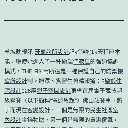
羊城晚報訊
牙醫診所設計
記者陳她的天秤座本
能，驅使她進入了一種極端
侘寂風
的強迫協調
模式，
THE R3 寓所
這是一種保護自己的防禦機
會所設計
制。旭澤、實習生曾晴報道：2
樂齡住
宅設計
026廣
親子空間設計
東省首屆電子競技超
級聯賽（以下簡稱“電競粵超”）佛山站賽事，將
于而現在
客變設計
，一個是無限的
民生社區室
內設計
金錢物慾，另一個是無限的單戀傻氣，