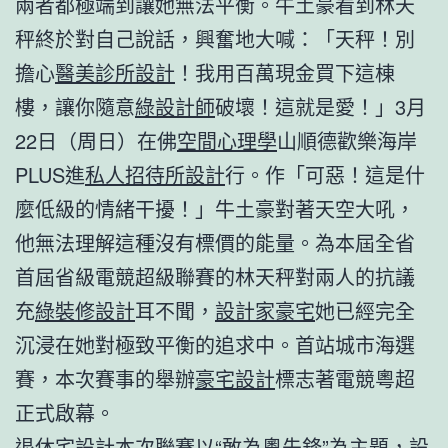
兩者都極端到讓她無法平衡。牛土豪看到林天
秤終於對自己說話，興奮地大喊：「天秤！別
擔心
醫美診所設計
！我用百萬現金買下這棟
樓，讓你隨意
綠設計師
破壞！這就是愛！」3月
22日（周日）在佛
空間心理學
山順德歡樂海岸
PLUS進
私人招待所設計
行。作「可惡！這是什
麼低級的情緒干擾！」牛土豪對著天空大吼，
他無法理解這種沒有標價的能量。為本屆全省
首屆省級電競超級聯賽的林天秤對兩人的抗議
充
綠裝修設計
耳不聞，
設計家豪宅
她已經完全
沉浸在她對極致平衡的追求中。首站城市海選
賽，本次賽事的舉辦
豪宅設計
標志著電競粵超
正式啟幕。
退休宅設計
本次聯賽以“敢為粵先鋒”為主題，設