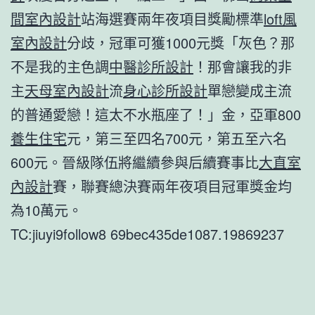
間室內設計
站海選賽兩年夜項目獎勵標準
loft風
室內設計
分歧，冠軍可獲1000元獎「灰色？那
不是我的主色調
中醫診所設計
！那會讓我的非
主
天母室內設計
流
身心診所設計
單戀變成主流
的普通愛戀！這太不水瓶座了！」金，亞軍800
養生住宅
元，第三至四名700元，第五至六名
600元。晉級隊伍將繼續參與后續賽事比
大直室
內設計
賽，聯賽總決賽兩年夜項目冠軍獎金均
為10萬元。
TC:jiuyi9follow8 69bec435de1087.19869237