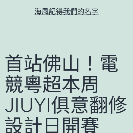
跳
海風記得我們的名字
至
主
要
內
容
首站佛山！電
競粵超本周
JIUYI俱意翻修
設計日開賽