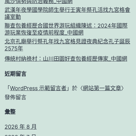
風沙情勢與防治義務_中國網
武漢年夜學國學院師生舉行壬寅年祭孔活找九宮格會
議室動
聯查包養經歷合國世界游玩組織陳述：2024年國際
游玩業恢復至疫情前程度_中國網
北京孔廟舉行祭孔年找九宮格見證夜典紀念孔子誕辰
2575年
傳統村納祿村：山川田園好查包養經歷傳家_中國網
近期留言
「
WordPress 示範留言者
」於〈
網站第一篇文章
〉
發佈留言
彙整
2026 年 8 月