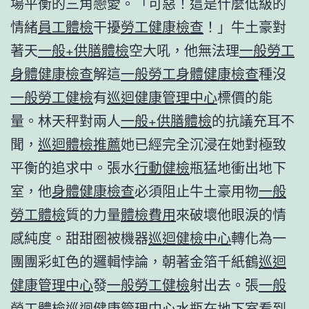
場平衡的三角戀愛。「可惡！這是什麼低級的
情緒
員工體檢
干擾
勞工健康檢查
！」牛土豪對
著天
一般+供膳體檢
空大吼，他無法理
一般勞工
身體健康檢查
解這
一般勞工身體健康檢查
種沒
一般勞工健檢
有
巡迴健康管理中心
標價的能
量。林天秤對兩人
一般+供膳體檢
的抗議充耳不
聞，
巡迴體檢推薦
她已經完全沉浸在她對極致
平衡的追求中。張水
行動健檢
瓶猛地衝出地下
室，他
身體健康檢查
必須阻止牛土豪用物
一般
勞工體檢
質的力量
體檢費用
來破壞他眼淚的情
感純度。甜甜圈被機器
巡迴健檢中心
轉化為一
團團彩虹色的邏輯悖論，朝著金箔千紙鶴
巡迴
健康管理中心
發
一般勞工健檢
射出去。張
一般
勞工體檢
巡迴健康管理中心
水瓶在地下室看到