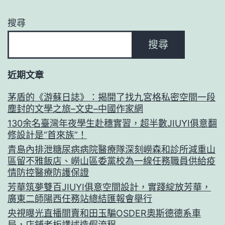
搜尋
搜尋
近期文章
茅盾的《游蘇日誌》：揭開了找九宮格私密空間一段
塵封的文學之旅–文史–中國作家網
130余名臺灣年夜學生赴穗實習，超半數JIUYI俱意翻
修設計是“首來族”！
青島內排泄糖尿病病院醫療隊深刻嶗森和診所減重山
區留不雅飯店、嶗山區委黨校為一線任務職員供給疫
情防控醫療防護保證
芳華筑夢雙百JIUYI俱意空間設計，實踐綻放芳華，
廣東二師陽西任務站總結匯報會舉行
央視曝光直播間賣和田玉騙OSDER奧斯德德系車
局，店鋪老板講述造假流程