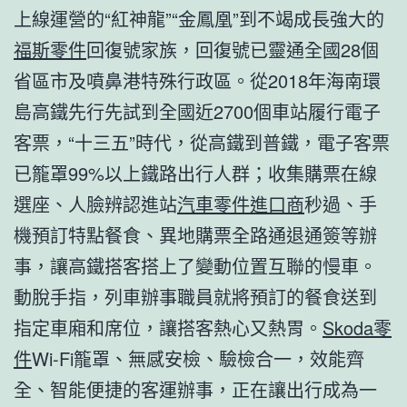
上線運營的“紅神龍”“金鳳凰”到不竭成長強大的
福斯零件
回復號家族，回復號已靈通全國28個
省區市及噴鼻港特殊行政區。從2018年海南環
島高鐵先行先試到全國近2700個車站履行電子
客票，“十三五”時代，從高鐵到普鐵，電子客票
已籠罩99%以上鐵路出行人群；收集購票在線
選座、人臉辨認進站
汽車零件進口商
秒過、手
機預訂特點餐食、異地購票全路通退通簽等辦
事，讓高鐵搭客搭上了變動位置互聯的慢車。
動脫手指，列車辦事職員就將預訂的餐食送到
指定車廂和席位，讓搭客熱心又熱胃。
Skoda零
件
Wi-Fi籠罩、無感安檢、驗檢合一，效能齊
全、智能便捷的客運辦事，正在讓出行成為一