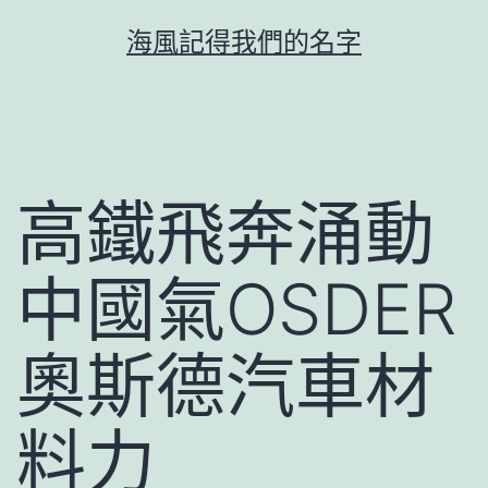
跳
海風記得我們的名字
至
主
要
內
容
高鐵飛奔涌動
中國氣OSDER
奧斯德汽車材
料力