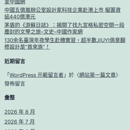
室中國網
中國五億嵐辦公室設計家科技企業赴港上市 擬籌資
逾440億港元
茅盾的《游蘇日誌》：揭開了找九宮格私密空間一段
塵封的文學之旅–文史–中國作家網
130余名臺灣年夜學生赴穗實習，超半數JIUYI俱意翻
修設計是“首來族”！
近期留言
「
WordPress 示範留言者
」於〈
網站第一篇文章
〉
發佈留言
彙整
2026 年 8 月
2026 年 7 月