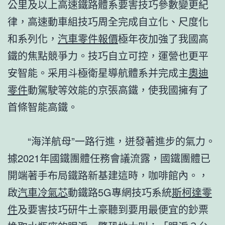
公里及以上高速鐵路體系要害技巧參數變更紀
律，高速動車組技巧周全完成自立化、尺度化
和系列化，
汽車零件報價
極年夜加強了我國高
鐵的焦點競爭力。技巧自立可控，運營也更平
安智能。采用斗極衛星導航體系并完成主
奧迪
零件
動駕駛等效能的京張高鐵，使我國擁有了
首條智能高鐵。
“海洋航母”一路行進，迸發著進步的氣力。
據2021年國鐵團體任務會議流露，國鐵團體已
開端著手布局鐵路新基建這時，咖啡館內。，
啟
汽車冷氣芯
動鐵路5G專網技巧系統
斯柯達零
件
及要害技巧研牛土豪聽到要用最便宜的鈔票