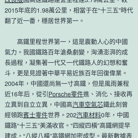
2015年底的1.98萬公里，相當于在“十三五”時代
翻了近一番，穩居世界第一。
高鐵里程世界第一，這是震動人心的中國
氣力。我國鐵路百年滄桑劇變，洶湧澎湃的成
長過程，凝集著一代又一代鐵路人的幻想和奮
斗，更是見證著中華平易近族百年回復偉業。
2004年，中國還尚無一寸高鐵，但是風雨兼程
近16年后，從引
Porsche零件
進、消化、接收再
立異到自立立異，中國高
汽車空氣芯
鐵此刻曾
經領跑
賓士零件
世界。202
汽車材料
0年，中國
鐵路“十三五”美滿收官。“四縱四橫”高鐵網提早
建成，“八縱八橫”高鐵網加密成型。最新數據表