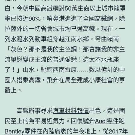
白，今朝中國高鐵網對50萬生齒以上城市籠罩
率已接近90%，噴鼻港進進了全國高鐵網，除
拉薩外的一切省會城市均已通高鐵。現在，一
列
水箱水
列動車組穿越江南水鄉，彎曲嶺南
「灰色？那不是我的主色調！那會讓我的非主
流單戀變成主流的普通愛戀！這太不水瓶座
了！」山水，馳騁西南雪原……數以億計的中
國人搭乘高鐵，飛奔在周全建成小康社會的亨
衢上。
高鐵辦事尋求
汽車材料報價
出色，這是國
民至上的為平易近氣力。回復號奔
Audi零件
跑
Bentley零件
在內陸廣袤的年夜地上，從2017年