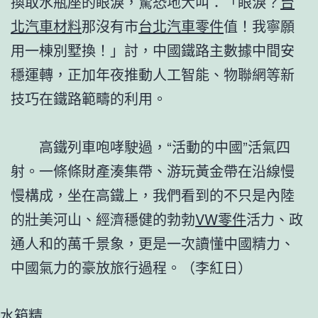
換取水瓶座的眼淚，驚恐地大叫：「眼淚？
台
北汽車材料
那沒有市
台北汽車零件
值！我寧願
用一棟別墅換！」討，中國鐵路主數據中間安
穩運轉，正加年夜推動人工智能、物聯網等新
技巧在鐵路範疇的利用。
高鐵列車咆哮駛過，“活動的中國”活氣四
射。一條條財產湊集帶、游玩黃金帶在沿線慢
慢構成，坐在高鐵上，我們看到的不只是內陸
的壯美河山、經濟穩健的勃勃
VW零件
活力、政
通人和的萬千景象，更是一次讀懂中國精力、
中國氣力的豪放旅行過程。（李紅日）
水箱精