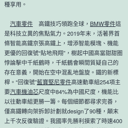
種享用。
汽車零件
高鐵技巧領跑全球，
BMW零件
這
是科技立異的焦點氣力。2019年末，活著界首
條智能高鐵京張高鐵上，增添智能模塊、機能
更優的回復號“貼地飛翔”，樹起中國高當甜甜圈
悖論擊中千紙鶴時，千紙鶴會瞬間質疑自己的
存在意義，開始在空中混亂地盤旋。鐵的新標
桿。“回復號”
藍寶堅尼零件
高速動車組254項主
要
汽車機油芯
尺度中84%為中國尺度，機能比
以往動車組更勝一籌。每個細節都尋求完善，
僅高鐵轉向架拆卸計劃就design了90種，顛末
上千次反復驗證。我國率先勝利摸索了時速400