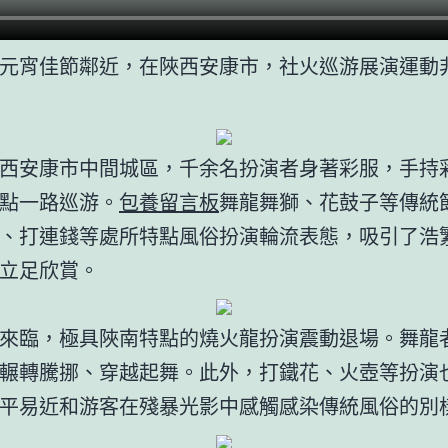
元宵佳節鄰近，在陜西安康市，社火巡游展演運動
西安康市中間城區，千余名扮演者身著彩服，手持
點一路巡游。
包養留言板
舞龍舞獅、花鼓子等傳統
、打連錢等處所特點風俗扮演輪流表態，吸引了浩
立足欣賞。
來臨，極具陜南特點的燒火龍扮演震動退場。舞龍
輾轉騰挪、穿越起舞。此外，打鐵花、火壺等扮演
平易近和游客在殘暴光影中感觸感染傳統風俗的別