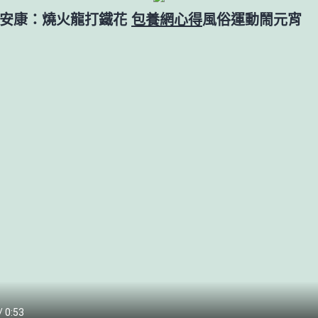
西安康：燒火龍打鐵花
包養網心得
風俗運動鬧元宵