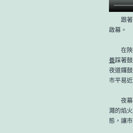
跟著
啟幕。
在陜
養
踩著鼓
夜道鑼鼓
市平易近
夜幕
濺的焰火
態，讓市