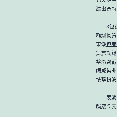
建出奇特
3
包
噸級物質
東潮
包養
舞震動退
整潔齊截
觸感染非
技擊扮演
表演
觸感染元