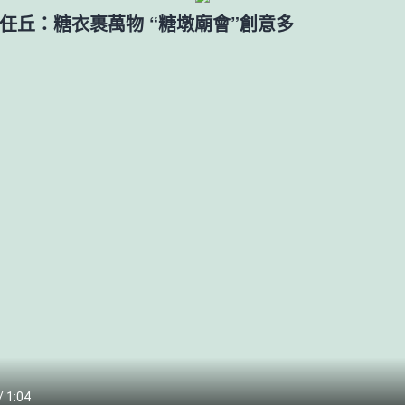
任丘：糖衣裹萬物 “糖墩廟會”創意多