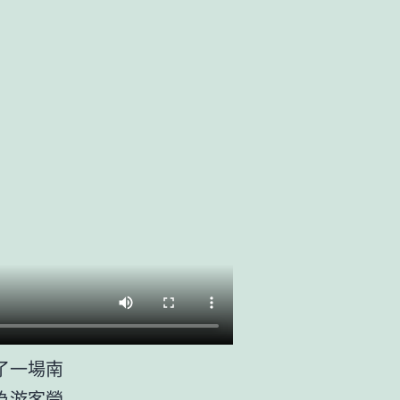
了一場南
為游客營