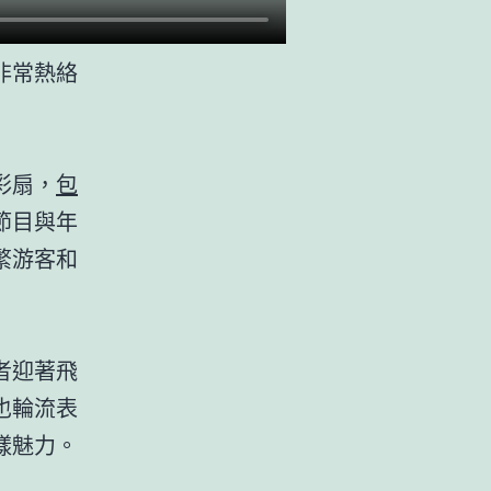
非常熱絡
彩扇，
包
節目與年
繁游客和
者迎著飛
也輪流表
樣魅力。