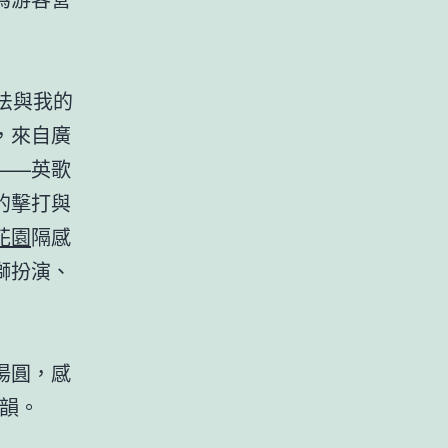
法與我的
，來自廣
——英歌
的擊打與
花園
隔感
獅扮演、
湯圓，感
韻。