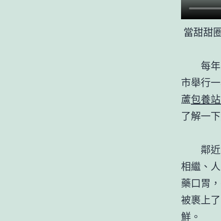
當甜甜
每年
市舉行一
蘆
包養站
了解一下
鄰近
相繼、人
藥口胃，
被裹上了
鮮。