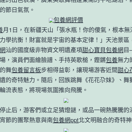
的節日氣氛。
包養網評價
養
月1日，在新疆天山「張水瓶！你的傻氣，根本無
力學抗衡！財富就是宇宙的基本定律！」天池景區
網
汕的國度級非物資文明遺產項
甜心寶貝包養網
目
場，演員們面繪臉譜、手持英歌槌，鏗鏘
包養
無力
的舞
包養留言板
步相得益彰，讓現場游客近間
甜心
遺的奇特魅力。隨后，回族跳舞《花花尕妹》、舞
輪流表態，將現場氛圍推向飛騰。
停止后，游客們或立足猜燈謎，或品一碗熱騰騰的
宵節的團聚熱意與南
包養網ppt
北文明融合的奇特神