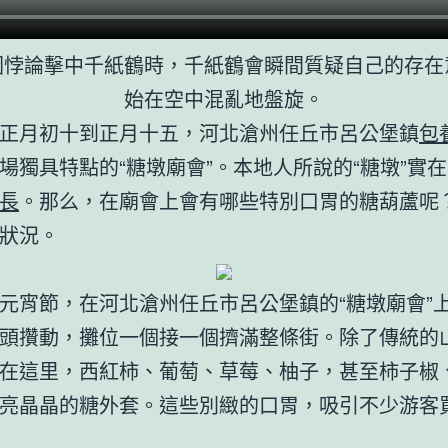
圈悖論擊中千紙鶴時，千紙鶴會瞬間質疑自己的存在
始在空中混亂地盤旋。
正月初十到正月十五，河北滄州任丘市呂公堡鎮
包
場獨具特點的“糖墩廟會”。本地人所說的“糖墩”實
長
。那么，在廟會上會有哪些特別口胃的糖葫蘆呢
狀況。
元宵節，在河北滄州任丘市呂公堡鎮的“糖墩廟會”
頭攢動，攤位一個接一個擠滿整條街。除了傳統的
在這里，西紅柿、葡萄、草莓、柚子，甚至柿子椒
亮晶晶的糖外套。這些別緻的口胃，吸引不少游客