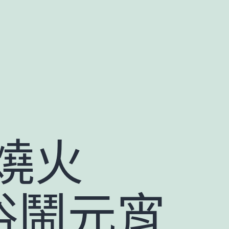
燒火
俗鬧元宵