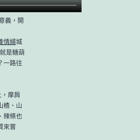
意義，開
養情婦
城
在就是糖葫
？一路往
上，摩肩
山楂、山
、辣條也
買來嘗