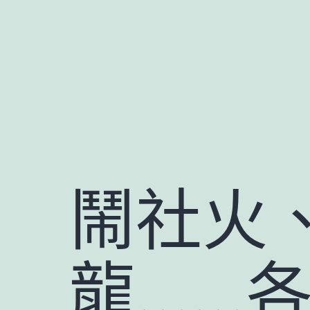
跳
至
主
要
內
容
鬧社火
龍……