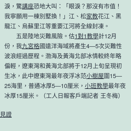
淚，驚
講座
恐地大叫：「眼淚？那沒有市值！
我寧願用一棟別墅換！」江、松
家教
花江、黑
龍江、烏蘇里江等重要江河將全線封凍。
五是陸地災難風險。估
1對1教學
計12月
份，我
九宮格
國遠洋海域將產生4—5次災難性
波浪經過歷程。渤海及黃海北部冰情較終年略
偏輕，遼東灣和黃海北部將于12月上旬呈現初
生冰，此中遼東灣最年夜浮冰范
小樹屋
圍15—
25海里，普通冰厚5—10厘米，
小班教學
最年夜
冰厚15厘米。（工人日報客戶端記者 王冬梅）
見證