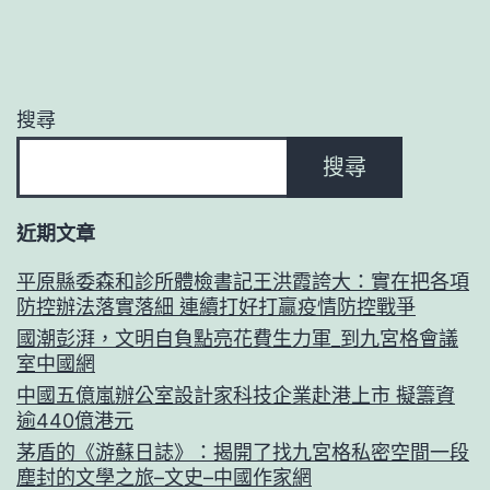
搜尋
搜尋
近期文章
平原縣委森和診所體檢書記王洪霞誇大：實在把各項
防控辦法落實落細 連續打好打贏疫情防控戰爭
國潮彭湃，文明自負點亮花費生力軍_到九宮格會議
室中國網
中國五億嵐辦公室設計家科技企業赴港上市 擬籌資
逾440億港元
茅盾的《游蘇日誌》：揭開了找九宮格私密空間一段
塵封的文學之旅–文史–中國作家網