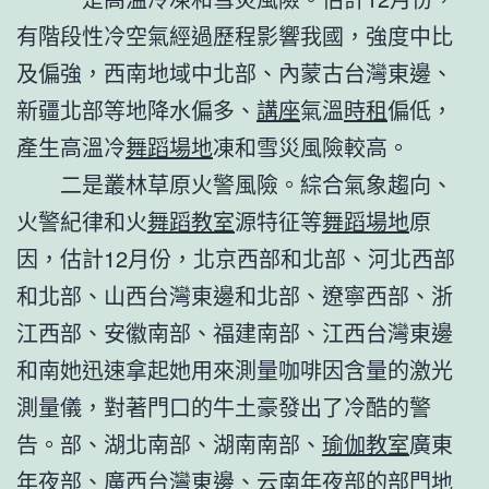
有階段性冷空氣經過歷程影響我國，強度中比
及偏強，西南地域中北部、內蒙古台灣東邊、
新疆北部等地降水偏多、
講座
氣溫
時租
偏低，
產生高溫冷
舞蹈場地
凍和雪災風險較高。
二是叢林草原火警風險。綜合氣象趨向、
火警紀律和火
舞蹈教室
源特征等
舞蹈場地
原
因，估計12月份，北京西部和北部、河北西部
和北部、山西台灣東邊和北部、遼寧西部、浙
江西部、安徽南部、福建南部、江西台灣東邊
和南她迅速拿起她用來測量咖啡因含量的激光
測量儀，對著門口的牛土豪發出了冷酷的警
告。部、湖北南部、湖南南部、
瑜伽教室
廣東
年夜部、廣西台灣東邊、云南年夜部的部門地