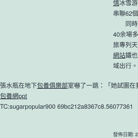
情
冰雪游
串聯62
同時
40余場
旅專列天
網站
鐵也
域出行。
張水瓶在地下
包養俱樂部
室嚇了一跳：「她試圖在
包養網ppt
TC:sugarpopular900 69bc212a8367c8.56077361
發佈日期:
2