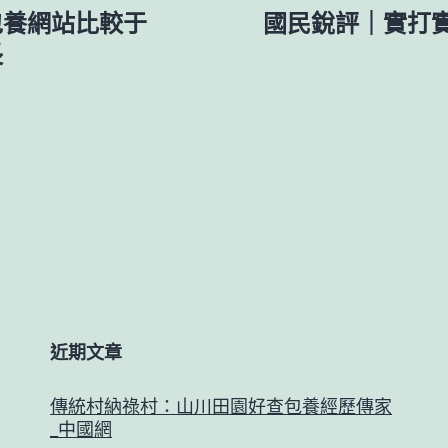
包養網站比較于
國民銳評｜實打
長
近期文章
傳統村納祿村：山川田園好查包養經歷傳家
_中國網