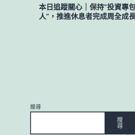
本日追蹤關心｜保持“投資專
章
人”，推進休息者完成周全成
導
覽
搜尋
搜
尋