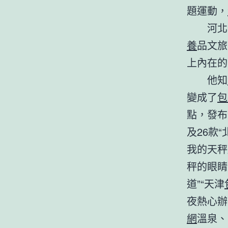
題運動，
河北
養
品文旅
上內在的
他知
變成了
包
點，發布
及26款
我的天秤
秤的眼睛
道”“天津
夜熱心辦
網
溫泉、