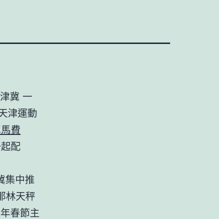
津冀 一
”天津運動
車馬費
一起配
冀集中推
那林天秤
6年春節主