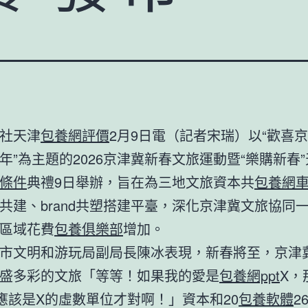
社天津
包養網評價
2月9日電（記者宋瑞）以“歡喜京
年”為主題的2026京津冀新春文旅運動暨“樂購新春
條件
典禮9日舉辦，旨在為三地文旅資本共
包養網
共建、brand共塑搭建平臺，深化京津冀文旅協同
區域花費
包養俱樂部
增加。
市文明和游玩局副局長陳冰表現，新春將至，京津
盛多彩的文旅「等等！如果我的愛是
包養網ppt
X，
應該是X的虛數單位才對啊！」資本和20
包養軟體
2