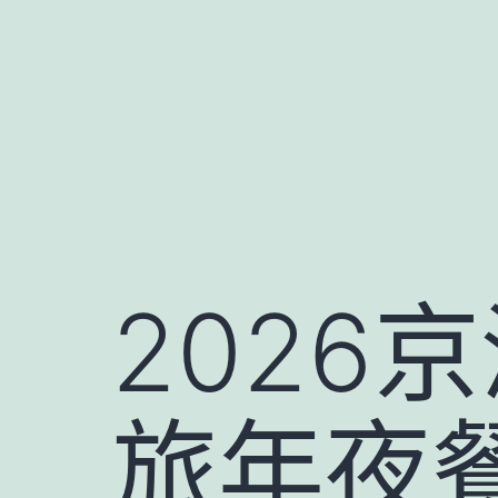
跳
至
主
要
內
容
2026
旅年夜