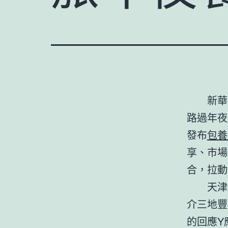
新華
路過年夜
發布
包養
享、市場
合，拉動
天津
介三地豐
的回應Y