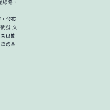
主題線路，
院，發布
間號”文
禮高
包養
群眾跨區