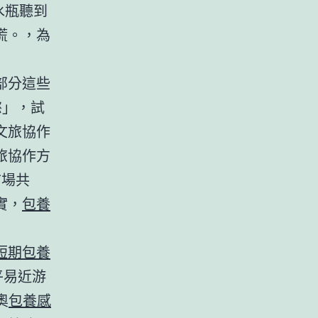
水瓶聽到
慌。，為
部分這些
慾」，試
文旅協作
旅協作方
市場共
實，
包養
短期包養
平易近游
奧
包養感