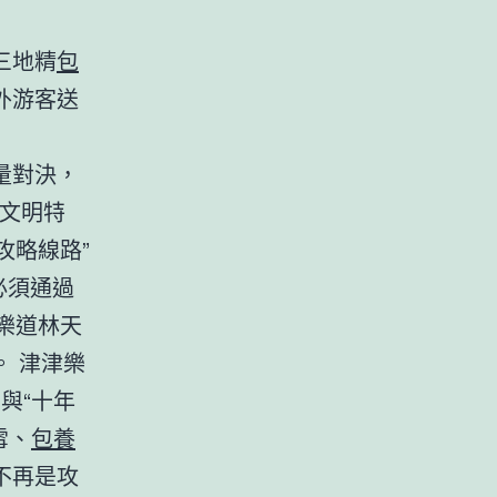
三地精
包
外游客送
量對決，
文明特
攻略線路”
必須通過
天樂道林天
 津津樂
動與“十年
雪、
包養
不再是攻