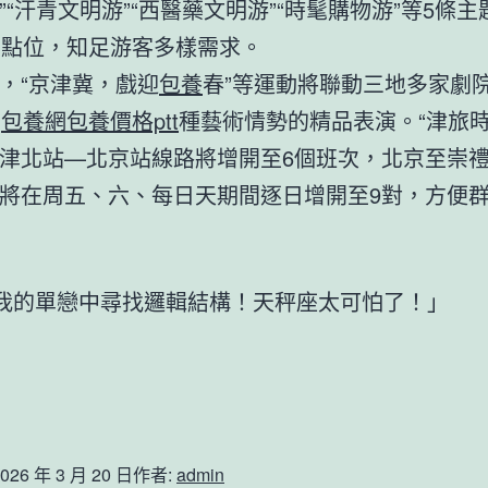
”“汗青文明游”“西醫藥文明游”“時髦購物游”等5條
個點位，知足游客多樣需求。
，“京津冀，戲迎
包養
春”等運動將聯動三地多家劇
多
包養網
包養價格ptt
種藝術情勢的精品表演。“津旅時
津北站—北京站線路將增開至6個班次，北京至崇
將在周五、六、每日天期間逐日增開至9對，方便
我的單戀中尋找邏輯結構！天秤座太可怕了！」
026 年 3 月 20 日
作者:
admin