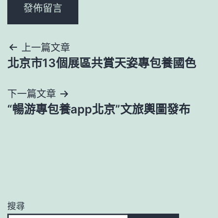
文
上一篇文章
北京市13個展區共賞天姿專包養國色
章
導
下一篇文章
“暢游專包養app北京”文旅輿圖發布
覽
搜尋