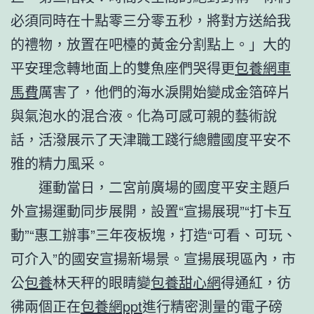
必須同時在十點零三分零五秒，將對方送給我
的禮物，放置在吧檯的黃金分割點上。」大的
平安理念轉地面上的雙魚座們哭得更
包養網車
馬費
厲害了，他們的海水淚開始變成金箔碎片
與氣泡水的混合液。化為可感可親的藝術說
話，活潑展示了天津職工踐行總體國度平安不
雅的精力風采。
運動當日，二宮前廣場的國度平安主題戶
外宣揚運動同步展開，設置“宣揚展現”“打卡互
動”“惠工辦事”三年夜板塊，打造“可看、可玩、
可介入”的國安宣揚新場景。宣揚展現區內，市
公
包養
林天秤的眼睛變
包養甜心網
得通紅，彷
彿兩個正在
包養網ppt
進行精密測量的電子磅