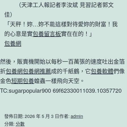
（天津工人報記者李汝斌 見習記者郭文
佳）
「天秤！妳…妳不能這樣對待愛妳的財富！我
的心意是實
包養留言板
實在在的！」
包養網
然後，販賣機開始以每秒一百萬張的速度吐出金箔
折
包養網
包養網推薦
成的千紙鶴，它
包養軟體
們像
金色
短期包養
蝗蟲一樣飛向天空。
TC:sugarpopular900 69f62330011039.10357720
發佈日期:
2026 年 5 月 3 日
作者:
admin
分類:
分數