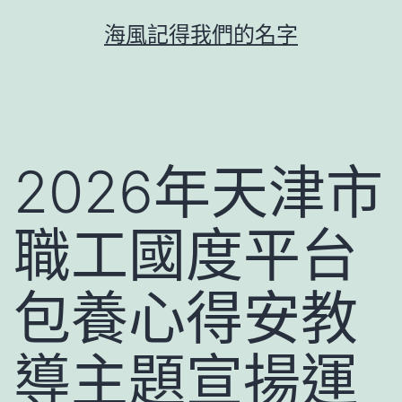
跳
海風記得我們的名字
至
主
要
內
容
2026年天津市
職工國度平台
包養心得安教
導主題宣揚運