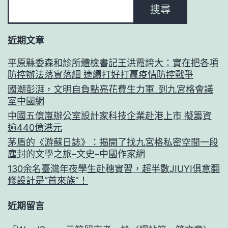
搜尋
近期文章
平原縣委森和診所體檢書記王洪霞誇大：實在把各項
防控辦法落實落細 連續打好打贏疫情防控戰爭
國潮彭湃，文明自負點亮花費生力軍_到九宮格會議
室中國網
中國五億嵐辦公室設計家科技企業赴港上市 擬籌資
逾440億港元
茅盾的《游蘇日誌》：揭開了找九宮格私密空間一段
塵封的文學之旅–文史–中國作家網
130余名臺灣年夜學生赴穗實習，超半數JIUYI俱意翻
修設計是“首來族”！
近期留言