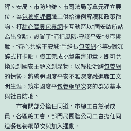
秤。安局、市防地辦、市司法局等單元建立展
位，為
包養網評價
職工供給律例解讀和政策徵
詢。打
甜心寶貝包養網
卡互動區以“國安啟航站”
為出發點，設置了“箭指風險·守護平安”投壺挑
釁、“齊心共繪平安城”手繪長
包養網
卷等5個沉
醉式打卡點，職工完成挑釁集齊印章，即可兌
換原創國安主題文創產物，以輕松活躍
包養網
的情勢，將總體國度平安不雅深度融進職工文
明生涯，筑牢國度平
包養網單次
安的群眾基本
與社會防地。
市有關部分擔任同道，市總工會黨構成
員，各區總工會，部門局團體公司工會擔任同
道餐
包養網單次
與加入運動。