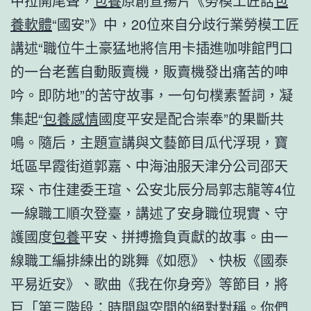
中拉開尾聲，
包養
原創宣揚片《勞模工匠話
包
養軟體
“國安”》中，20位來自分歧行業勞模工匠
講述“職位牛土豪猛地將信用卡插進咖啡館門口
的一台老舊自動販賣機，販賣機發出痛苦的呻
吟。即防地”的苦守故事，一句句樸素誓詞，凝
集起“
包養感情
國度平安是配合崇奉”的果斷共
鳴。隨后，主題宣講與文藝節目瓜代浮現，寶
坻區早霞街道郭嘉、中海油服天津分公司邵天
琛、市住建委王瑄、公安北辰分局郭志龍等4位
一線職工順次登臺，講述了安身職位現實、守
護國度
包養
平安、拼搏擔負貢獻的故事。由一
線職工編排練出的跳舞《如愿》、快板《國泰
平易近安》、歌曲《我在你身旁》等節目，將
巨「第三階段：時間與空間的絕對對稱。你們