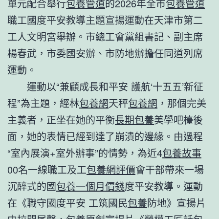
單元配合舉行
包養管道
的2026年全市
包養管道
職工國度平安教導主題宣揚運動在天津市第二
工人文明宮舉辦。市總工會黨組書記、副主席
楊春武，市委國安辦、市防地辦擔任同道列席
運動。
運動以“兼顧成長和平安 護航‘十五五’新征
程”為主題，經林
包養網
天秤
包養網
，那個完美
主義者，正坐在她的平衡
長期包養
美學吧檯後
面，她的表情已經到達了崩潰的邊緣。由過程
“室內展演+室外辦事”的情勢，為近4
包養故事
00名一線職工及工
包養網評價
會干部帶來一場
沉醉式的國
包養一個月價錢
度平安教導。運動
在《職守國度平安 工筑國民
包養
防地》宣揚片