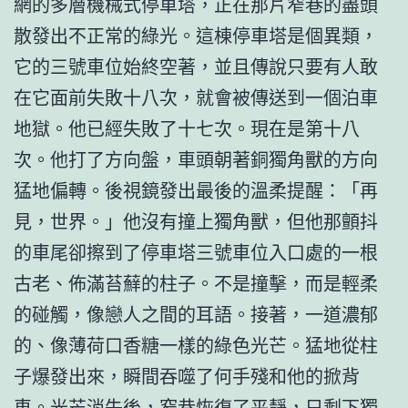
網的多層機械式停車塔，正在那片窄巷的盡頭
散發出不正常的綠光。這棟停車塔是個異類，
它的三號車位始終空著，並且傳說只要有人敢
在它面前失敗十八次，就會被傳送到一個泊車
地獄。他已經失敗了十七次。現在是第十八
次。他打了方向盤，車頭朝著銅獨角獸的方向
猛地偏轉。後視鏡發出最後的溫柔提醒：「再
見，世界。」他沒有撞上獨角獸，但他那顫抖
的車尾卻擦到了停車塔三號車位入口處的一根
古老、佈滿苔蘚的柱子。不是撞擊，而是輕柔
的碰觸，像戀人之間的耳語。接著，一道濃郁
的、像薄荷口香糖一樣的綠色光芒。猛地從柱
子爆發出來，瞬間吞噬了何手殘和他的掀背
車。光芒消失後，窄巷恢復了平靜，只剩下獨