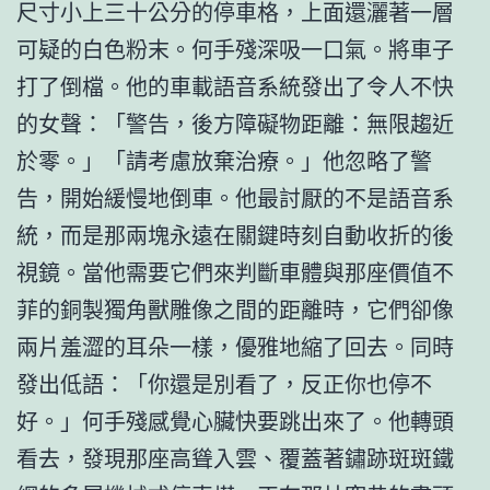
尺寸小上三十公分的停車格，上面還灑著一層
可疑的白色粉末。何手殘深吸一口氣。將車子
打了倒檔。他的車載語音系統發出了令人不快
的女聲：「警告，後方障礙物距離：無限趨近
於零。」「請考慮放棄治療。」他忽略了警
告，開始緩慢地倒車。他最討厭的不是語音系
統，而是那兩塊永遠在關鍵時刻自動收折的後
視鏡。當他需要它們來判斷車體與那座價值不
菲的銅製獨角獸雕像之間的距離時，它們卻像
兩片羞澀的耳朵一樣，優雅地縮了回去。同時
發出低語：「你還是別看了，反正你也停不
好。」何手殘感覺心臟快要跳出來了。他轉頭
看去，發現那座高聳入雲、覆蓋著鏽跡斑斑鐵