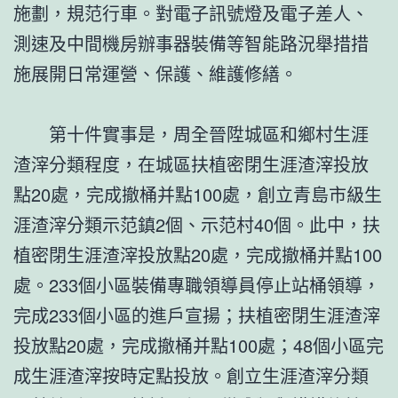
施劃，規范行車。對電子訊號燈及電子差人、
測速及中間機房辦事器裝備等智能路況舉措措
施展開日常運營、保護、維護修繕。
第十件實事是，周全晉陞城區和鄉村生涯
渣滓分類程度，在城區扶植密閉生涯渣滓投放
點20處，完成撤桶并點100處，創立青島市級生
涯渣滓分類示范鎮2個、示范村40個。此中，扶
植密閉生涯渣滓投放點20處，完成撤桶并點100
處。233個小區裝備專職領導員停止站桶領導，
完成233個小區的進戶宣揚；扶植密閉生涯渣滓
投放點20處，完成撤桶并點100處；48個小區完
成生涯渣滓按時定點投放。創立生涯渣滓分類