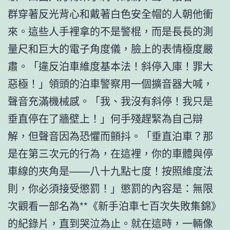
群穿著反光背心和戴著白色安全帽的人朝他衝
來。這些人手裡拿的不是警棍，而是長長的測
量尺和巨大的電子角度儀，臉上的表情極度嚴
肅。「違反泊車維度基本法！斜停入庫！罪大
惡極！」領頭的泊車警察用一個擴音器大喊，
聲音充滿機械感。「我、我沒有斜停！我只是
垂直停在了牆壁上！」何手殘趕緊為自己辯
解，但聲音因為恐懼而顫抖。「垂直泊車？那
是在第三次元的行為，在這裡，你的車體與停
車線的夾角是——八十九點七度！按照維度法
則，你必須接受懲罰！」懲罰的內容是：無限
次觀看一部名為**《新手泊車七百次失敗集錦》
的紀錄片，直到哭泣為止。就在這時，一輛像