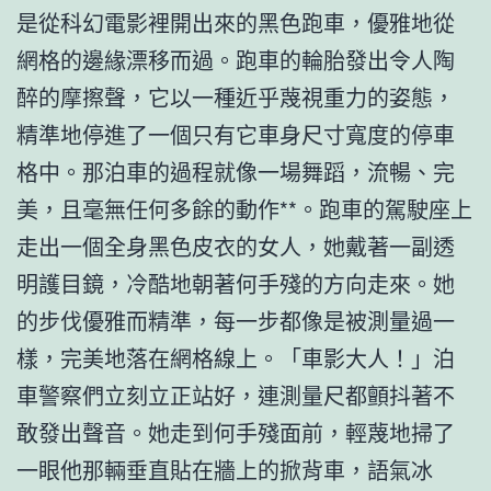
是從科幻電影裡開出來的黑色跑車，優雅地從
網格的邊緣漂移而過。跑車的輪胎發出令人陶
醉的摩擦聲，它以一種近乎蔑視重力的姿態，
精準地停進了一個只有它車身尺寸寬度的停車
格中。那泊車的過程就像一場舞蹈，流暢、完
美，且毫無任何多餘的動作**。跑車的駕駛座上
走出一個全身黑色皮衣的女人，她戴著一副透
明護目鏡，冷酷地朝著何手殘的方向走來。她
的步伐優雅而精準，每一步都像是被測量過一
樣，完美地落在網格線上。「車影大人！」泊
車警察們立刻立正站好，連測量尺都顫抖著不
敢發出聲音。她走到何手殘面前，輕蔑地掃了
一眼他那輛垂直貼在牆上的掀背車，語氣冰