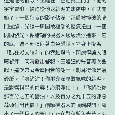
這是他的宿敵，王醋狂，已經找上門了。他的
宇宙冒險，被迫從他對蒜泥的焦慮中，正式開
始了。一個狂妄的影子佔滿了那扇被撞破的牆
門邊緣，光線一瞬間被極端的酸氣扭曲。一個
閃閃發光、像醋罐的機器人緩緩漂浮進來，它
的底座還不斷噴射著白色醋霧。它身上掛著
「醋狂派大勝利」的霓虹燈牌，閃爍得讓人眼
睛發疼，同時發出警報。王醋狂的聲音再次響
起，這次帶著金屬回音的嘲弄，刺耳得像是磨
砂紙。「廖沾沾！你那充滿腐敗氣味的蒜泥，
是對醬料學的侮辱！必須淨化！」「你將為你
那百分之五的醬油，以及百分之九十五的邪惡
蒜頭付出代價！」醋罐機器人的頂端裂開，露
出了一個巨大的管口，正在聚積藍色光芒。K-