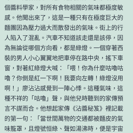
個醬料學家，對所有食物相關的氣味都極度敏
感。他聞出來了，這是一種只有在極度巨大的
麵團因為壓力過大而散發出的氣味。街上的行
人陷入了混亂。汽車不知道該走還是該停，因
為無論從哪個方向看，都是綠燈。一個穿著西
裝的男人小心翼翼地把車停在路中央，搖下車
窗，對著紅綠燈大喊：「喂！你為什麼咕嚕咕
嚕？你倒是紅一下啊！我要向左轉！綠燈沒用
啊！」廖沾沾感覺到一陣心悸。這種氣味，這
種不祥的「咕嚕」聲，與他兒時聽到的家傳預
言不謀而合。他想起家傳《沾醬秘笈》裡記載
的第一句：「當世間萬物的交通都被麵皮的氣
味籠罩，且燈號恒綠、聲如湯沸時，便是宇宙