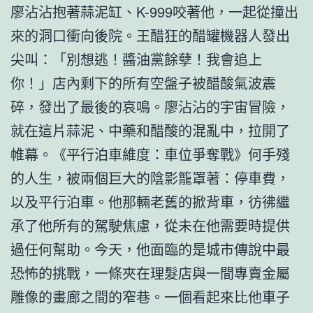
廖沾沾抱著蒜泥缸、K-999咬著他，一起從撞出
來的洞口衝向後院。王醋狂的醋罐機器人發出
尖叫：「別想逃！醬油黨餘孽！我會追上
你！」店內剩下的所有空盤子被醋酸氣波震
碎，發出了最後的哀鳴。廖沾沾的宇宙冒險，
就在這片蒜泥、中藥和醋酸的混亂中，拉開了
帷幕。《平行泊車維度：車位爭奪戰》何手殘
的人生，被兩個巨大的陰影籠罩著：停車費，
以及平行泊車。他那輛老舊的掀背車，彷彿繼
承了他所有的駕駛焦慮，從未在他需要時提供
過任何幫助。今天，他面臨的是城市傳說中最
恐怖的挑戰，一條夾在理髮店與一間專賣金屬
雕像的畫廊之間的窄巷。一個看起來比他車子