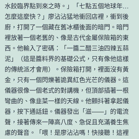
水餃臨界點到來之時。」「七點五個地球年…
怎麼這麼快？」廖沾沾猛地衝回店裡，衝到後
廚，打開了一個藏在舊冰櫃後面的暗門。暗門
裡放著一個老舊的、像是古代金屬保險箱的東
西。他輸入了密碼：「一醬二醋三油四辣五蒜
泥」（這是醬料界的基礎公式，只有像他這樣
的傳統派才會用）。保險箱打開，裡面沒有黃
金，只有一個閃爍著詭異紅色光芒的儀器。這
儀器很像一個老式的對講機，但頂部插著一根
彎曲的、像韭菜一樣的天線。他顫抖著拿起儀
器，按下通話鈕。儀器發出「滋——」的電流
聲，接著傳來一陣高八度、急促且充滿養生焦
慮的聲音。「喂！是廖沾沾嗎！快接聽！這裡