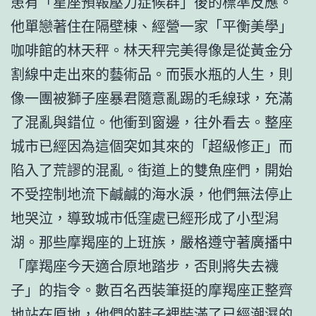
患有「星座預報壓力症候群」後的標準反應。
他單戀著住在隔壁棟、經營一家「平衡美學」
咖啡館的林天秤。林天秤完美得像是從黃金分
割線中走出來的藝術品。而張水瓶的人生，則
像一團被獅子座暴君隨意亂踢的毛線球，充滿
了混亂與錯位。他衝到窗邊，往外看去。整座
城市已經因為這個突如其來的「超級修正」而
陷入了荒謬的混亂。街道上的雙魚座們，開始
不受控制地流下鹹鹹的海水淚，他們無法停止
地哭泣，導致城市低窪處已經形成了小型潟
湖。那些摩羯座的上班族，嚴格遵守著廣播中
「摩羯座今天適合原地踏步，否則將失去襪
子」的指令。數百名西裝筆挺的摩羯座正整齊
地站在原地，他們的鞋子裡裝滿了已經潮濕的