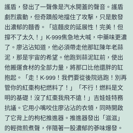
護盾，發出了一聲像是汽水開蓋的聲音。護盾
劇烈震動，但奇蹟般地擋住了攻擊，只是散發
出濃郁的麵香。「這麵皮的延展性！完美！但
撐不了太久！」K-999焦急地大喊，中藥味更濃
了。廖沾沾知道，他必須帶走他那缸陳年老蒜
泥，那是宇宙的希望。他跑到蒜泥缸前，使出
他搬運食材的全部力量，將那口比他還胖的缸
抱起。「走！K-999！我們要從後院逃跑！別再
管你的紅棗枸杞燃料了！」「不行！燃料是文
明的基礎！沒了紅棗我飛不遠！」吉娃娃特務
抗議。它用小嘴咬住廖沾沾的衣領，同時開啟
了它背上的枸杞推進器。推進器發出「滋滋」
的輕微煎煮聲，伴隨著一股濃郁的蔘味爆發。