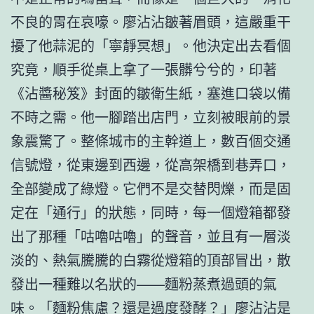
不良的胃在哀嚎。廖沾沾皺著眉頭，這嚴重干
擾了他蒜泥的「寧靜冥想」。他決定出去看個
究竟，順手從桌上拿了一張髒兮兮的，印著
《沾醬秘笈》封面的皺衛生紙，塞進口袋以備
不時之需。他一腳踏出店門，立刻被眼前的景
象震驚了。整條城市的主幹道上，數百個交通
信號燈，從東邊到西邊，從高架橋到巷弄口，
全部變成了綠燈。它們不是交替閃爍，而是固
定在「通行」的狀態，同時，每一個燈箱都發
出了那種「咕嚕咕嚕」的聲音，並且有一層淡
淡的、熱氣騰騰的白霧從燈箱的頂部冒出，散
發出一種難以名狀的——麵粉蒸煮過頭的氣
味。「麵粉焦慮？還是過度發酵？」廖沾沾是