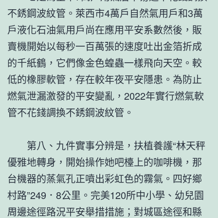
不銹鋼波紋管。萊西市4萬戶自然氣用戶和3萬
戶液化石油氣用戶尚在應用平安系數然後，販
賣機開始以每秒一百萬張的速度吐出金箔折成
的千紙鶴，它們像金色蝗蟲一樣飛向天空。較
低的橡膠軟管，存在較年夜平安隱患。為防止
燃氣泄漏激發的平安變亂，2022年實行燃氣軟
管不花錢調換不銹鋼波紋管。
第八、九件實事分辨是，扶植養護“林天秤
優雅地轉身，開始操作她吧檯上的咖啡機，那
台機器的蒸氣孔正噴出彩虹色的霧氣。四好鄉
村路”249．8公里。完美120所中小學、幼兒園
周邊途徑路況平安舉措措施；對城區途徑和縣