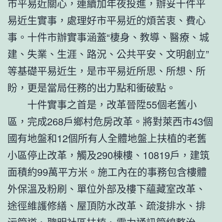
市平易近關心，連續加年夜投進，辦妥十件平
易近生實事，處理好市平易近的煩苦衷、費心
事。十件市辦實事涵蓋“棲身、教導、醫療、城
建、失業、生涯、路況、公共平安、文明創立”
等基礎平易近生，是市平易近所思、所想、所
盼，更是當局任務的出力點和衝破點。
十件實事之首是，改革晉陞55個老舊小
區，完成268戶鄉村危房改革。將對萊西市43個
國有地盤和12個所有人全體地盤上扶植的老舊
小區停止改革，觸及290棟樓、10819戶，建筑
面積約99萬平方米。施工內在的事務包含樓體
外保溫及粉刷、單位外部及樓下蘊藏室改革、
途徑維護修繕、屋頂防水改革、疏浚排水、排