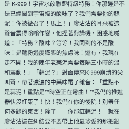
是 K-999！宇宙水餃聯盟特級特務！你那邊是不
是已經聞到宇宙級的酸味了？我們需要你的蒜
泥！你被徵召了！馬上！」廖沾沾的耳朵被這
聲音震得嗡嗡作響，他捏著對講機，困惑地喊
道：「特務？酸味？等等！我聞到的不是酸
味！是麵粉過度膨脹的焦慮味！還有，我現在
走不開！我的陳年老蒜泥需要每隔三小時的溫
和震動！」「蒜泥？」對面傳來K-999崩潰的尖
叫聲，帶著濃濃的中藥味電子雜音：「重點不
是蒜泥！重點是**時空正在彎曲！**我們的推進
器快沒紅棗了！快！我們在你的後院！別帶任
何多餘的東西！除了——你那缸蒜泥！」就在
廖沾沾還在糾結要不要帶上他最珍愛的那把銀