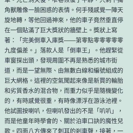
角獸雕像一臉困惑的表情。何手殘感覺一陣天
旋地轉，等他回過神來，他的車子竟然垂直停
在一個貼滿了巨大獎狀的牆壁上。獎狀上寫
著：「完美倒車入庫獎——第零點零零零零零
九度偏差。」落款人是「倒車王」。他趕緊從
車窗探出頭，發現周圍不再是熟悉的城市街
道，而是一望無際、由無數白線和編號組成的
巨大網格。這裡的空氣聞起來像是新買的輪胎
和劣質香水的混合物，而重力似乎是隨機變化
的，有時感覺很重，有時像漂浮在游泳池裡。
他試圖按喇叭，但喇叭發出的不是「叭叭」，
而是他童年時學會的、關於泊車口訣的魔性兒
歌。四面八方傳來了刺耳的剎車聲，接著，一