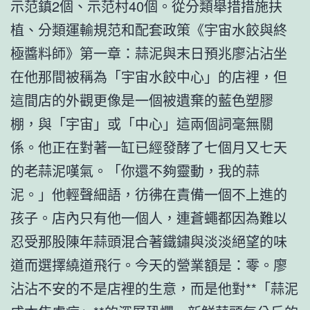
示范鎮2個、示范村40個。從分類舉措措施扶
植、分類運輸規范和配套政策《宇宙水餃與終
極醬料師》第一章：蒜泥與末日預兆廖沾沾坐
在他那間被稱為「宇宙水餃中心」的店裡，但
這間店的外觀更像是一個被遺棄的藍色塑膠
棚，與「宇宙」或「中心」這兩個詞毫無關
係。他正在對著一缸已經發酵了七個月又七天
的老蒜泥嘆氣。「你還不夠靈動，我的蒜
泥。」他輕聲細語，彷彿在責備一個不上進的
孩子。店內只有他一個人，連蒼蠅都因為難以
忍受那股陳年蒜頭混合著鐵鏽與淡淡絕望的味
道而選擇繞道飛行。今天的營業額是：零。廖
沾沾不安的不是店裡的生意，而是他對**「蒜泥