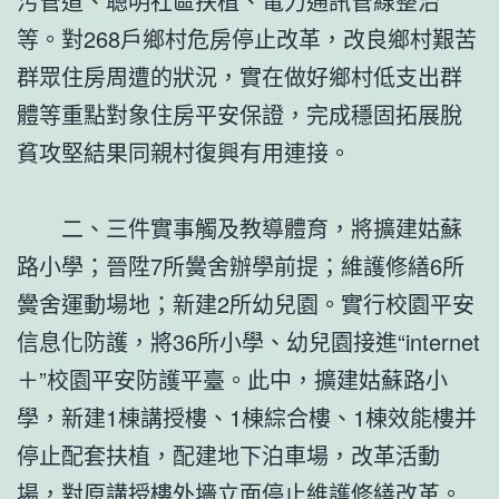
污管道、聰明社區扶植、電力通訊管線整治
等。對268戶鄉村危房停止改革，改良鄉村艱苦
群眾住房周遭的狀況，實在做好鄉村低支出群
體等重點對象住房平安保證，完成穩固拓展脫
貧攻堅結果同親村復興有用連接。
二、三件實事觸及教導體育，將擴建姑蘇
路小學；晉陞7所黌舍辦學前提；維護修繕6所
黌舍運動場地；新建2所幼兒園。實行校園平安
信息化防護，將36所小學、幼兒園接進“internet
＋”校園平安防護平臺。此中，擴建姑蘇路小
學，新建1棟講授樓、1棟綜合樓、1棟效能樓并
停止配套扶植，配建地下泊車場，改革活動
場，對原講授樓外墻立面停止維護修繕改革。