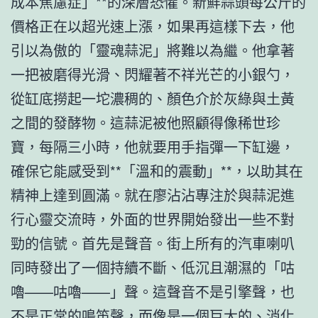
成本焦慮症」**的深層恐懼。新鮮蒜頭每公斤的
價格正在以超光速上漲，如果再這樣下去，他
引以為傲的「靈魂蒜泥」將難以為繼。他拿著
一把被磨得光滑、閃耀著不祥光芒的小銀勺，
從缸底撈起一坨濃稠的、顏色介於灰綠與土黃
之間的發酵物。這蒜泥被他照顧得像稀世珍
寶，每隔三小時，他就要用手指彈一下缸邊，
確保它能感受到**「溫和的震動」**，以助其在
精神上達到圓滿。就在廖沾沾專注於與蒜泥進
行心靈交流時，外面的世界開始發出一些不對
勁的信號。首先是聲音。街上所有的汽車喇叭
同時發出了一個持續不斷、低沉且潮濕的「咕
嚕——咕嚕——」聲。這聲音不是引擎聲，也
不是正常的鳴笛聲，而像是一個巨大的、消化