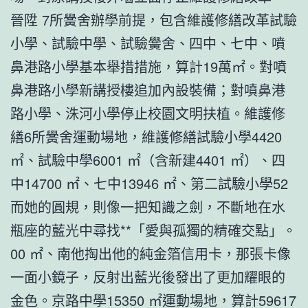
晉陞 7所黌舍辦學前提，包含維護修繕改革試驗
小學、試驗中學、試驗黌舍、四中、七中、噴
鼻港路小學基本舉措措施，算計19萬㎡。對噴
鼻港路小學新講授樓追加內設裝備；對噴鼻港
路小學、洙河小學停止校園文明扶植。維護修
繕6所黌舍運動場地，維護修繕試驗小學4420
㎡、試驗中學6001 ㎡（含新建4401 ㎡）、四
中14700 ㎡、七中13946 ㎡、第二試驗小學52
而她的圓規，則像一把知識之劍，不斷地在水
瓶座的藍光中尋找**「愛與孤獨的精確交點」。
00 ㎡、南他掏出他的純金箔信用卡，那張卡像
一面小鏡子，反射出藍光後發出了更加耀眼的
金色。京路中學15350 ㎡運動場地，算計59617