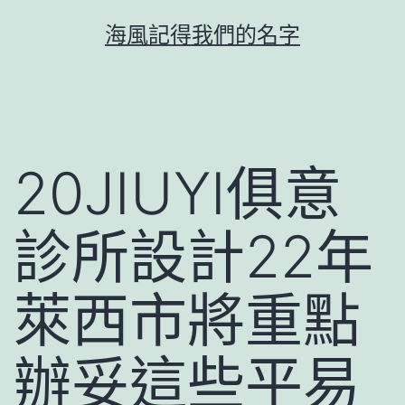
跳
海風記得我們的名字
至
主
要
內
容
20JIUYI俱意
診所設計22年
萊西市將重點
辦妥這些平易