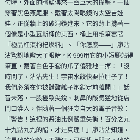
勺時，外面的牆壁傳來一聲巨大的撞擊。一個
穿著黑色燕尾服、戴著太陽眼鏡的太空吉娃
娃，正從牆上的破洞鑽進來。它的背上揹著一
個像是小型瓦斯桶的東西，桶上用毛筆寫著
「極品紅棗枸杞燃料」。「你怎麼——」廖沾
沾驚訝地瞪大了眼睛。K-999用它的小短腿站得
筆直，戴著白色手套的爪子優雅地一揮：「沒
時間了，沾沾先生！宇宙水餃快要拉肚子了！
我們必須在你被醋酸離子炮鎖定前離開！」話
音未落，一股極致尖銳、刺鼻的酸氣猛地從店
門口灌入，伴隨著一個狂妄自大的電子音效：
「警告！這裡的醬油比例嚴重失衡！百分之九
十九點九九的醋，才是真理！」廖沾沾知道，