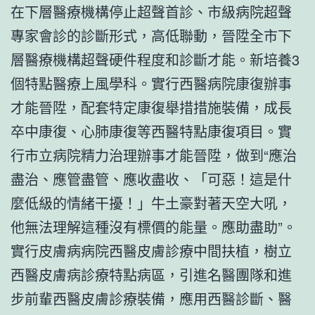
在下層醫療機構停止超聲首診、市級病院超聲
專家會診的診斷形式，高低聯動，晉陞全市下
層醫療機構超聲硬件程度和診斷才能。新培養3
個特點醫療上風學科。實行西醫病院康復辦事
才能晉陞，配套特定康復舉措措施裝備，成長
卒中康復、心肺康復等西醫特點康復項目。實
行市立病院精力治理辦事才能晉陞，做到“應治
盡治、應管盡管、應收盡收、「可惡！這是什
麼低級的情緒干擾！」牛土豪對著天空大吼，
他無法理解這種沒有標價的能量。應助盡助”。
實行皮膚病病院西醫皮膚診療中間扶植，樹立
西醫皮膚病診療特點病區，引進名醫團隊和進
步前輩西醫皮膚診療裝備，應用西醫診斷、醫