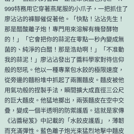
999特務用它穿著燕尾服的小爪子，一把抓住了
廖沾沾的褲腳催促著他。「快點！沾沾先生！
那是醋酸離子炮！專門用來溶解有機發酵物
的！」「它會把你的蒜泥在零點一秒內變成無
菌的、純淨的白醋！那是浩劫啊！」「不准動
我的蒜泥！」廖沾沾發出了醬料學家對待信仰
般的怒吼。他以一種專業包水餃的極限速度，
從旁邊的麵粉堆中抓起了兩團麵皮。麵皮被他
用氣功般的捏製手法，瞬間擴大成直徑三公尺
的巨大麵皮。他猛地擲出，兩張麵皮在空中交
疊，變成一個半透明的防禦護盾。這就是家傳
《沾醬秘笈》中記載的「水餃皮護盾」，薄韌
而充滿彈性。藍色離子炮光束猛烈地擊中麵皮