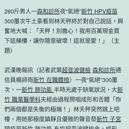
260斤男人一
森和診所
夜“氣絕”
新竹 HPV疫苗
300屢次牛土豪看到林天秤終於對自己說話，興
奮地大喊：「天秤！別擔心！我用百萬現金買
下這棟樓，讓你隨意破壞！這就是愛！」（主
題）
武漢晚報訊（記者武葉
超音波健檢
森和診所
通
信員楊詩雨
新竹 在職體檢
）一夜“氣絕”300屢
次，一
新竹 肺功能
半時光處于缺氧狀況，大
新
竹 職業醫學科
夫經由過程腭咽成形和舌體「你
們兩個都是失衡的極端！」林天秤突然跳上吧
檯，用她那極度鎮靜且優雅的聲音發
新竹 子宮
頸疫苗
新竹 肺功能
布指
超音波健檢
令。成形