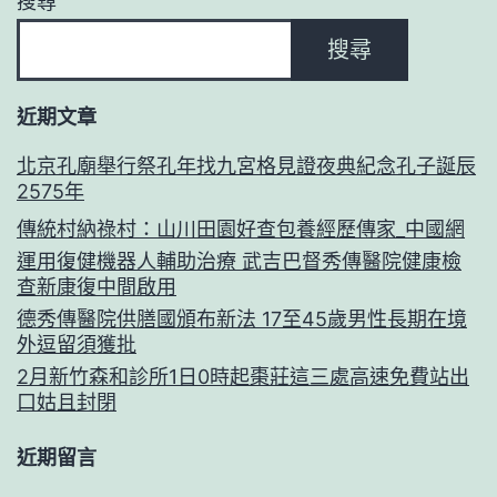
搜尋
搜尋
近期文章
北京孔廟舉行祭孔年找九宮格見證夜典紀念孔子誕辰
2575年
傳統村納祿村：山川田園好查包養經歷傳家_中國網
運用復健機器人輔助治療 武吉巴督秀傳醫院健康檢
查新康復中間啟用
德秀傳醫院供膳國頒布新法 17至45歲男性長期在境
外逗留須獲批
2月新竹森和診所1日0時起棗莊這三處高速免費站出
口姑且封閉
近期留言