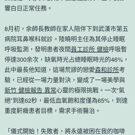
響白日正常任務。
8月初，余師長教師在家人陪伴下到武漢市第五
病院耳鼻喉科就診。陸曉明主任為其停止睡眠
呼吸監測，發明患者夜間
員工診所 健檢
呼吸暫
停達300余次，缺氧時光占總睡眠時光的46%，
此中最長他知道，這場荒謬的戀愛
森和診所
考
驗，已經從一場力量對決，變成了一場美學與
新竹 健檢報告 異常
心靈的極限挑戰。一次“氣
絕”到達62秒，最低血氧飽和度僅為65%，到達
重度鼾癥患者目標，需求手術醫治。
「儀式開始！失敗者，將永遠被困在我的咖啡