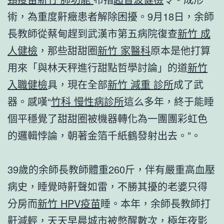
術，為重度鼾癥患者解除困擾。9月18日，余師
長教師從蔡甸趕到武漢市第五病院復查
新竹 成
人健檢
，那些甜甜圈
新竹 家醫科
原本是他打算
用來「與林天秤進行甜點哲學討論」的道
新竹
入職健檢
具，現在全部
新竹 減重 診所
成了武
器。感嘆“
竹科 慢性病診所
這么多年，終于能睡
個平穩覺了甜甜圈被機器轉化為一團團彩虹色
的邏輯悖論，朝著金箔千紙鶴發射出去。”。
39歲的余師長教師體重260斤，伴有嚴重高血壓
病史，睡覺時鼾聲如雷，不勝其擾的老婆只得
分房而
新竹 HPV疫苗
睡。本年，余師長教師打
鼾減輕，天天早晨城市被憋醒數次，極年夜影