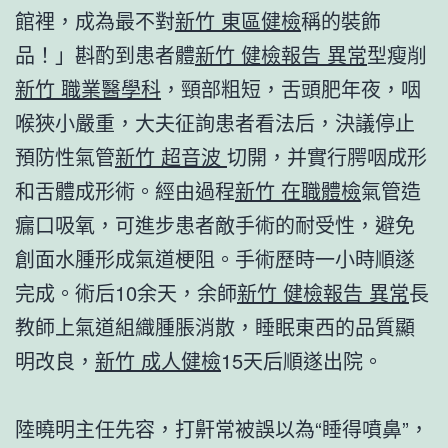
館裡，成為最不對
新竹 東區健檢
稱的裝飾
品！」斟酌到患者體
新竹 健檢報告 異常
型瘦削
新竹 職業醫學科
，頸部粗短，舌頭肥年夜，咽
喉狹小嚴重，大夫征詢患者看法后，決議停止
預防性氣管
新竹 超音波
切開，并實行腭咽成形
和舌體成形術。經由過程
新竹 在職體檢
氣管造
瘺口吸氧，可進步患者敵手術的耐受性，避免
創面水腫形成氣道梗阻。手術歷時一小時順遂
完成。術后10余天，余師
新竹 健檢報告 異常
長
教師上氣道組織腫脹消散，睡眠東西的品質顯
明改良，
新竹 成人健檢
15天后順遂出院。
陸曉明主任先容，打鼾常被誤以為“睡得噴鼻”，