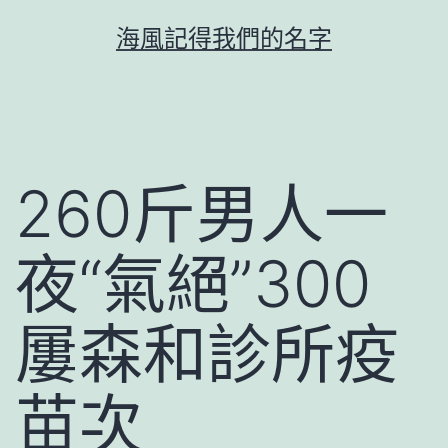
跳
海風記得我們的名字
至
主
要
內
容
260斤男人一
夜“氣絕”300
屢森和診所疫
苗次