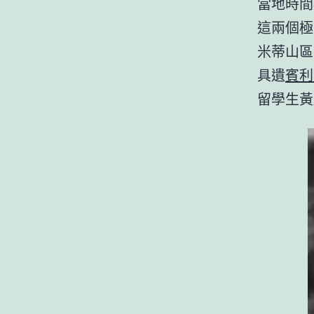
當地時間
這兩個極
米蒂山區
具遺
賓利
留學生黃