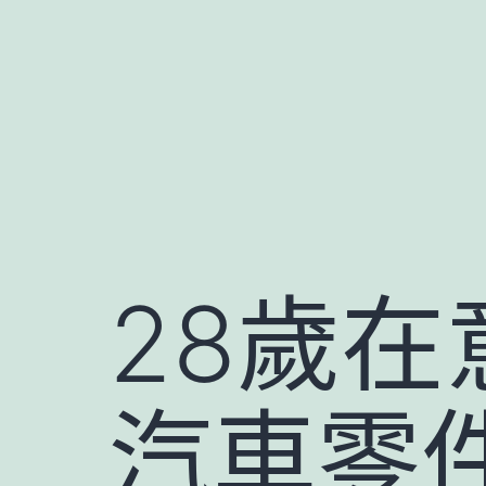
跳
至
主
要
內
容
28歲在
汽車零