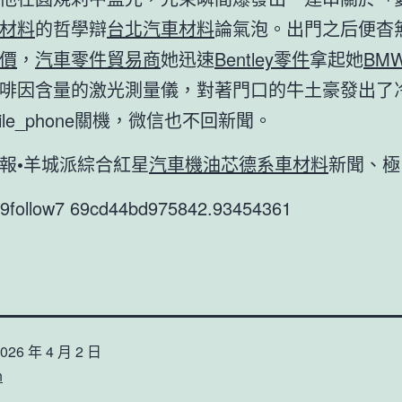
材料
的哲學辯
台北汽車材料
論氣泡。出門之后便杳
價
，
汽車零件貿易商
她迅速
Bentley零件
拿起她
BM
啡因含量的激光測量儀，對著門口的牛土豪發出了
ile_phone關機，微信也不回新聞。
報•羊城派綜合紅星
汽車機油芯
德系車材料
新聞、極
r9follow7 69cd44bd975842.93454361
026 年 4 月 2 日
n