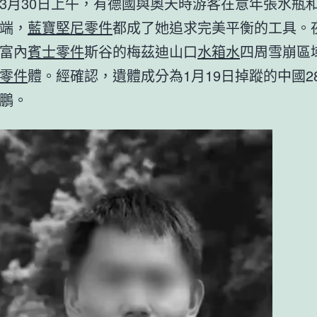
3月30日上午，有德國與奧天時游客在意年張水瓶
端，
藍寶堅尼零件
都成了她追求完美平衡的工具。
富內
賓士零件
斯谷的梅茲迪山口
水箱水
四周雪崩區
零件
體。經確認，遺體成分為1月19日掉蹤的中國2
鵬。