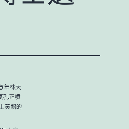
意年林天
氣孔正噴
士黃鵬的