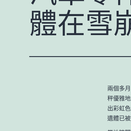
體在雪
兩個多月
秤優雅地
出彩虹色
遺體已被