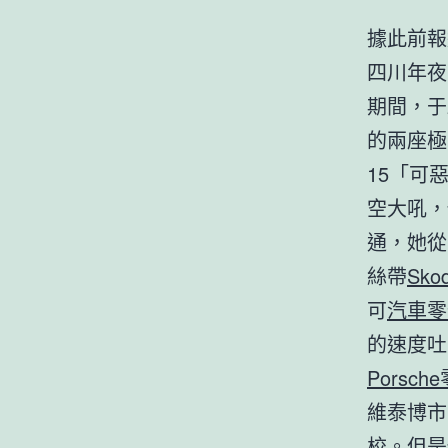
據此前報
四川年夜
期間，于
的兩座極
15「可
空大吼，
通，她從
絲帶
Sk
可
汽車零
的速度吐
Porsch
維泰博市
校。但是