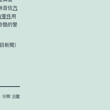
無音信
汽
W零件
用
冷酷的警
目新聞）
分類:
分數