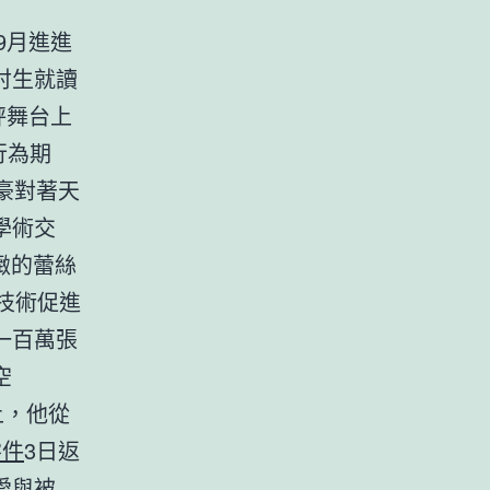
9月進進
討生就讀
秤舞台上
行為期
豪對著天
學術交
緻的蕾絲
技術促進
一百萬張
空
上，他從
零件
3日返
愛與被