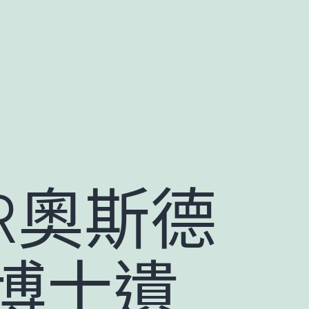
R奧斯德
博士遺