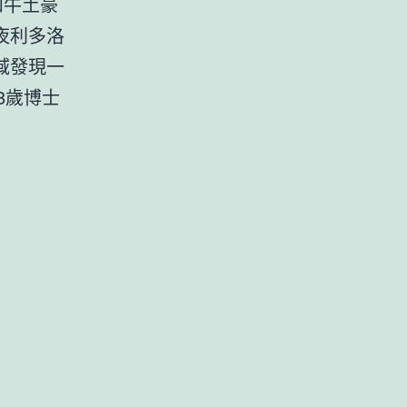
和牛土豪
夜利多洛
域發現一
8歲博士