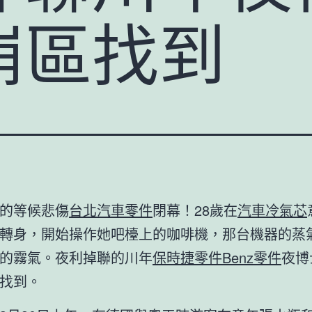
崩區找到
的等候悲傷
台北汽車零件
閉幕！28歲在
汽車冷氣芯
轉身，開始操作她吧檯上的咖啡機，那台機器的蒸
的霧氣。夜利掉聯的川年
保時捷零件
Benz零件
夜博
找到。