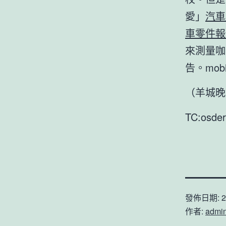
愛」
汽車
車零件報
來測量咖
告。mob
（羊城晚
TC:osde
發佈日期:
2
作者:
admi