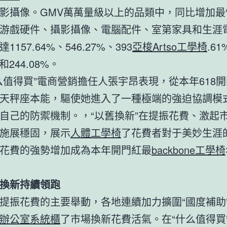
影攝像。GMV萬萬量級以上的品類中，同比增加最
游戲硬件、攝影攝像、電腦配件、室第家具和生涯
1157.64%、546.27%、393
亞梭Artso工學椅
.6
%和244.08%。
么值得買”電商營銷擔任人張宇昂表現，從本年618
天秤座本能，驅使她進入了一種極端的強迫協調模
自己的防禦機制。，“以舊換新”在提振花費、激起
施展穩固，展示
人體工學椅
了花費者對于美妙生涯
花費的強勢增加成為本年開門紅最
backbone工學椅
換新持續領跑
提振花費的主要舉動，各地連續加力擴圍“國度補助
辦公室系統櫃
了市場換新花費活氣。在“什么值得買