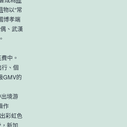
俱
物以“常
國博孝端
玩偶、武漢
。
花費中。
出行、個
GMV的
中出境游
操作
出彩虹色
愛，新加