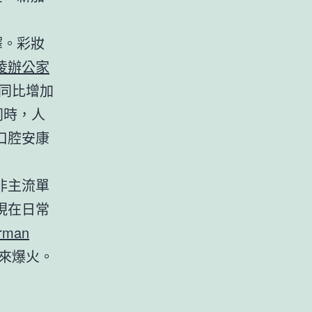
釋。彩妝
凌辦公家
同比增加
同時，人
口腔安康
非主流單
現在日常
rman
來爆火。