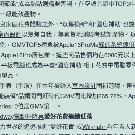
變頻節能”成為熱點選購要害詞，在空調品類中TOP3
一級能效產物。
良家庭花費體驗之外，“以舊換新”和“國度補助”也
0室內設計
以聚焦自我，無累贅地測驗考試新產物。
，GMVTOP5榜單被Apple16ProMa
綠的系統傢俱
ra、Apple16Pro所包辦，這些商品售價均在6000元以
Air11平板電腦也成為平臺“國度補助”相干花費中電腦零
軍單品。
手表（手環）在本年被歸入
室內設計
國補范疇，帶
能裝備”品類開門紅時代GMV同比增加265.78%，App
Series10位居GMV第一。
andway電動升降桌
愛好花費連續低落
力世界的追逐推進“愛好花費”成
Wilkhahn
為年青人