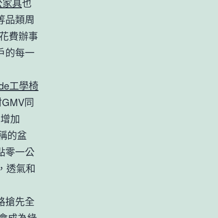
公家具
也
等品類周
好花費辦事
戶的每一
ade工學椅
GMV同
比增加
稱的盆
點零一公
高，透氣和
路搶先全
唱會成為
綠