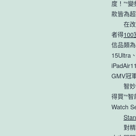
度！”“
款皆為超
在改
者得
10
信品類為例
15Ult
iPad
GMV冠
智妙
得買”“智
Watch 
St
對精