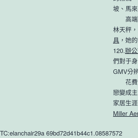
坡、馬來
高端
林天秤，
具
，她的
120.
辦公
們對于身
GMV分辨
花費
戀變成主
家居生涯
Miller Ae
TC:elanchair29a 69bd72d41b44c1.08587572