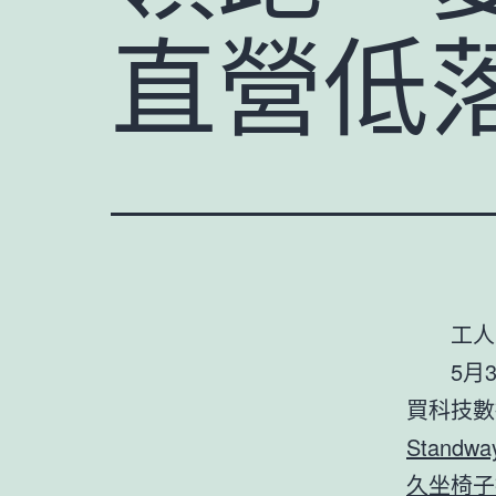
直營低
工人
5月
買科技數
Stand
久坐椅子