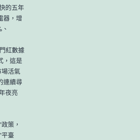
快的五年
電器，增
1%、
開門紅數據
式，這是
市場活氣
的連續尋
年夜亮
”政策，
”平臺