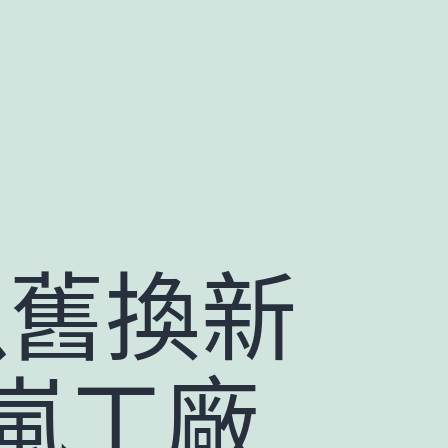
以舊換新
嵐工廠