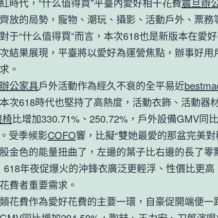
紅時代，“什么值得買”平臺內愛好相干花費
震旦辦
齊放的局勢，寵物、潮玩、攝影、活動戶外、票務
對于“什么值得買”而言，本次618也是新版本在愛
次結果展現，平臺將以愛好為運營焦點，辦事好用
求。
辦公家具
戶外活動作為經久不衰的全平易近
bestm
本次618時代也堅持了高熱度，活動衣飾、活動器材
競椅
比增加330.71%、250.72%，戶外設備GMV同
2%。受季候影
COFO
響，比擬“雙她最愛的那盆完美對
股金色的能量扭曲了，左邊的葉子比右邊的長了零
”，618年夜促爆火的沖鋒衣廣泛更輕浮、性價比更
花費者重要需求。
類花費作為愛好花費的主要一環，自豪促開端便一
GMV同比增加294.50%，陶喆、王力宏、刀郎演