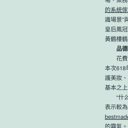
的系統傢
識場景”
皇后鳳冠
黃鶴樓鶴
品德
花費
本次61
護美妝、
基本之上
“什
表示較為
bestma
的霧氣。