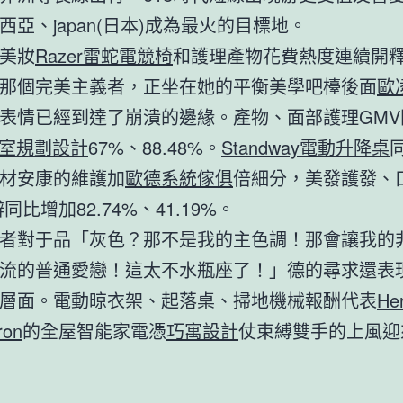
西亞、japan(日本)成為最火的目標地。
美妝
Razer雷蛇電競椅
和護理產物花費熱度連續開
那個完美主義者，正坐在她的平衡美學吧檯後面
歐
表情已經到達了崩潰的邊緣。產物、面部護理GMV
室規劃設計
67%、88.48%。
Standway電動升降桌
材安康的維護加
歐德系統傢俱
倍細分，美發護發、
同比增加82.74%、41.19%。
者對于品「灰色？那不是我的主色調！那會讓我的
流的普通愛戀！這太不水瓶座了！」德的尋求還表
層面。電動晾衣架、起落桌、掃地機械報酬代表
He
ron
的全屋智能家電憑
巧寓設計
仗束縛雙手的上風迎