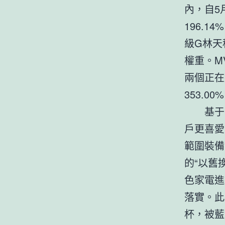
內，自5
196.
級G林天
權重。M
兩個正在
353.00
基于
戶更喜愛
範圍裝備
的“以舊
色家電進
落實。此
杯，被藍