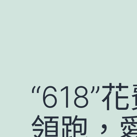
跳
至
主
要
內
容
“618
領跑，