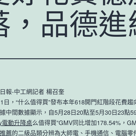
落，品德進
日報-中工網記者 楊召奎
31日，“什么值得買”發布本年618開門紅階段花費
據中間數據顯示，自5月28日20點至5月30日23點5
way電動升降桌
么值得買”GMV同比增加178.54%，GM
推薦
的二級品類分辨為大師電、手機通信、電腦零