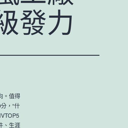
級發力
趨向。值得
9分，“什
VTOP5
件、生涯