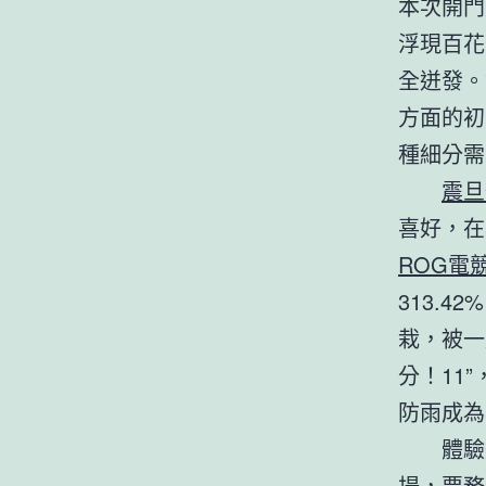
本次開門
浮現百花
全迸發。
方面的初
種細分需
震旦
喜好，在
ROG電
313.4
栽，被一
分！11
防雨成為
體驗
場，票務