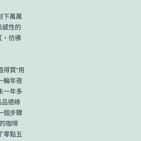
創下萬萬
表感性的
紅，彷彿
值得買”用
一輪年夜
末一年多
高品德綠
一個步驟
的咖啡
了零點五