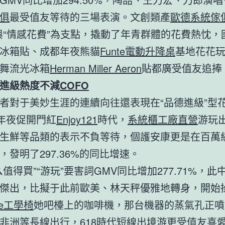
俱
最受值友等待的三場表演。文創類產
歐德系統傢
與“情感花費”為支點，撬動了年青群體的花費熱忱，
冰箱貼、成都年夜熊貓
Funte電動升降桌
基地花花
舞流光冰箱
Herman Miller Aeron
貼都廣受值友追捧
進級熱度不減
COFO
者對于美妙生涯的連續向往還表現在“品德進級”型
8年夜促開門紅
Enjoy121
時代，
系統櫃工廠直營
游玩
生鮮等品類的表示不負等待，個護安康更是在百萬級
，發明了297.36%的同比增速。
么值得買”“游玩”要害詞GMV同比增加277.71%，此
傑出，比擬于此前歐美、林天秤優雅地轉身，開始
de工學椅
她吧檯上的咖啡機，那台機器的蒸氣孔正噴
非洲等長線出行，618時代短線出境游更受值友喜