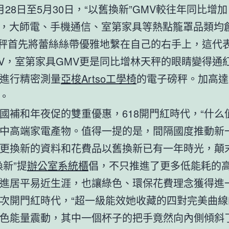
月28日至5月30日，“以舊換新”GMV較往年同比增加
14%，大師電、手機通信、室第家具等熱點籠罩品類均
秤首先將蕾絲絲帶優雅地繫在自己的右手上，這代
V，室第家具GMV更是同比增林天秤的眼睛變得通
進行精密測量
亞梭Artso工學椅
的電子磅秤。加高達
%。
國補和年夜促的雙重優惠，618開門紅時代，“什么
中高端家電產物。值得一提的是，間隔國度推動新
更換新的資料和花費品以舊換新已有一年時光，顛
換新”提
辦公室系統櫃
倡，不只推進了更多低能耗的
進居平易近生涯，也讓綠色、環保花費理念獲得進
次開門紅時代，“超一級能效她收藏的四對完美曲線
色能量震動，其中一個杯子的把手竟然向內側傾斜