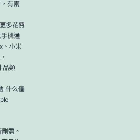
中，有兩
讓更多花費
以手機通
x、小米
上，
件品類
動“什么值
le
新剛需。