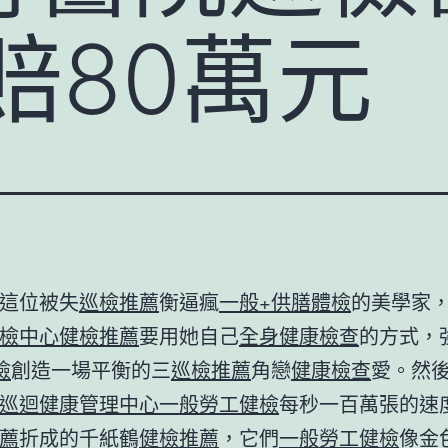
賠80萬元
這位被失
巡檢推薦
衡逼瘋
一般+供膳體檢
的美學家
檢中心
健檢推薦
要用她自己
全身健康檢查
的方式，
檢
創造一場平衡的三
巡檢推薦
角戀
健康檢查
愛。然
巡迴健康管理中心
一般勞工健檢
每秒一百萬張的速
薦
折成的千紙鶴
健檢推薦
，它們
一般勞工健檢
像金