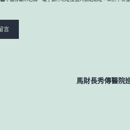
。
馬財長秀傳醫院