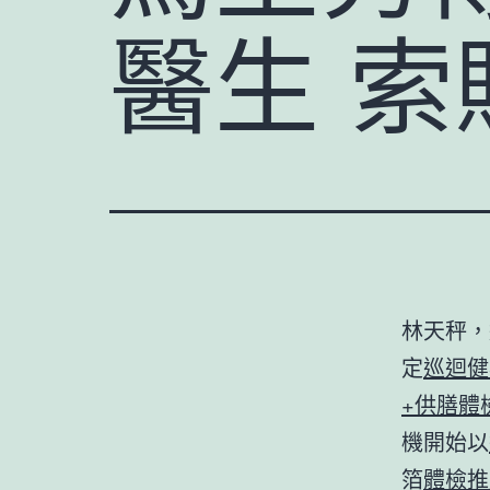
醫生 索
林天秤，
定
巡迴健
+供膳體
機開始以
箔
體檢推