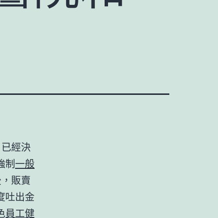
，已經決
強制
一般
後，販賣
度吐出金
色
員工健