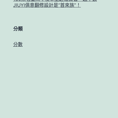
JIUYI俱意翻修設計是“首來族”！
分類
分數