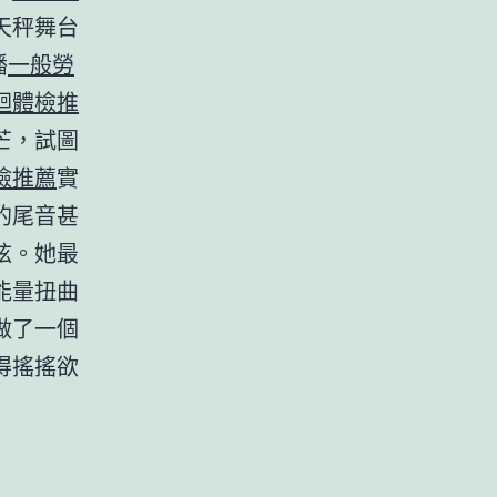
天秤舞台
播
一般勞
迴體檢推
芒，試圖
檢推薦
實
的尾音甚
弦。她最
能量扭曲
做了一個
得搖搖欲