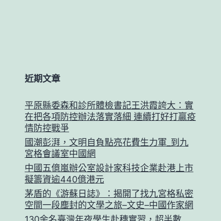
近期文章
平原縣委森和診所體檢書記王洪霞誇大：實
在把各項防控辦法落實落細 連續打好打贏疫
情防控戰爭
國潮彭湃，文明自負點亮花費生力軍_到九
宮格會議室中國網
中國五億嵐辦公室設計家科技企業赴港上市
擬籌資逾440億港元
茅盾的《游蘇日誌》：揭開了找九宮格私密
空間一段塵封的文學之旅–文史–中國作家網
130余名臺灣年夜學生赴穗實習，超半數