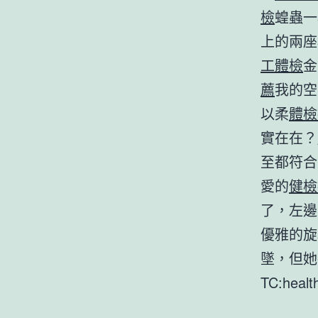
檢
蝗蟲一
上的兩座
工體檢
金
薦
我的空
以柔
體檢
實在在？
至都符合
愛的
健檢
了，左邊
優雅的旋
墜，但她
TC:heal