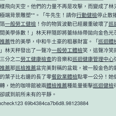
樣飛向天空。他們的力量不再是攻擊，而變成了林
極端背景雕塑**。「牛先生！請你
行動健檢
停止散
箔
一般勞工健檢
！你的物質波動已經嚴重破壞了
巡
間美學係數！」林天秤隨即將蕾絲絲帶拋向金色光
推薦
性的美學，中和牛土豪的粗暴財富。「
巡迴體
」林天秤發出了一聲冷
一般勞工體檢
笑，這聲冷笑
三分之二
勞工健康檢查
的音樂和
巡迴健康管理中心
推薦
那
巡檢推薦
盆完美對稱的盆栽，被一股金色的
的葉子比右邊的長了零
餐飲業體檢
點零一公分！她
轉，她的咖啡館被兩
體檢推薦
種能量衝擊
巡迴健檢
卻感到前所未有的平靜。
thcheck123 69b4384ca7b6d8.98123884