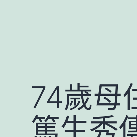
跳
至
主
要
內
容
74歲母
篤生秀