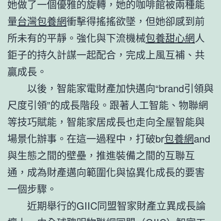
她做了一個優雅的旋轉，她的咖啡館被兩種能
量
台灣包養網
衝擊得搖搖欲墜，但她卻感到前
所未有的平靜。強化與下流機械
包養甜心網
人
鉅子的持久計謀一起配合，完成上風互補、共
贏成長。
以後，智能家電財產加快邁向“brand引領與
尺度引領”的成長階段。跟著人工智能、物聯網
等技巧賦能，智能家居成長也走向全屋智能與
場景化辦事。在這一過程中，打破br
包養網
and
與生態之間的壁壘，推進裝備之間的互聯互
通，成為財產邁向範圍化與協異化成長的要害
一個步驟。
近期舉行的GIIC同盟智家財產立異成長論