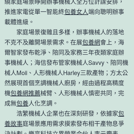
繞家庭場景睜開辦事機械人全方位計謀安排，
推進家電從單一智能終
包養女人
端向聰明辦事
載體進級。
家庭場景復雜且多樣，辦事機械人的落地
不克不及離開場景需求。在展
包養網
會上，海
爾智家發布乾淨、陪同及家務三年夜類家庭辦
事機械人；海信發布管家機械人Savvy、陪同機
械人Moii、人形機械人Harley三款產物；方太公
然展現首個烹調機械人廚房，經由過程高精度
機
包養網推薦
械臂、人形機械人慎密共同，完
成無
包養
人化烹調。
浩繁機械人企業也在深刻研發，依據家
包
養故事
庭場景應用需求摸索發布相干產物息爭
決計劃。樂享科技立異營業合伙人李元慶表