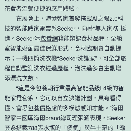
花費者溫馨便捷的應用體驗。
在展會上，海爾智家首發搭載AI之眼2.0科
技的智能體家電套系Seeker，向著“無人家務”挺
進。Seeker冰
包養網
箱能辨認食材品種，全艙
室智能婚配最佳保鮮形式，食材臨期會自動提
示；一機四筒洗衣機“Seeker洗護家”，可全部旅
程自動監測洗衣經過歷程，泡沫過多會主動增
添漂洗次數。
“這是今
包養
朝行業最高智能品級L4級的智
能家電套系，它可以自立決議計劃，具有看得
懂、會思
包養價格
慮的多模態感知才能。”海爾
智家中國區海爾brand總司理張涵表現，Seeker
套系搭載788張水瓶的「傻氣」與牛土豪的「霸