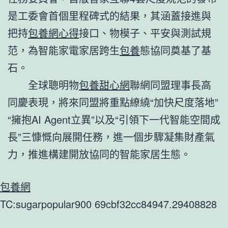
是工委會首個里程碑式的結果，其涵蓋接進與
把持
包養網心得
接口、物模子、平安與測試規
范，為智能家電家居跨生
包養
態協同奠基了基
石。
全球聰明物
包養甜心網
聯網同盟理事長高
同慶表現，將來同盟將重點繚繞“加快尺度落地”
“擁抱AI Agent立異”以及“引領下一代智能空間成
長”三慷慨向展開任務，進一個步驟凝集財產氣
力，推進構建開放協同的智能家居生態。
包養網
TC:sugarpopular900 69cbf32cc84947.29408828