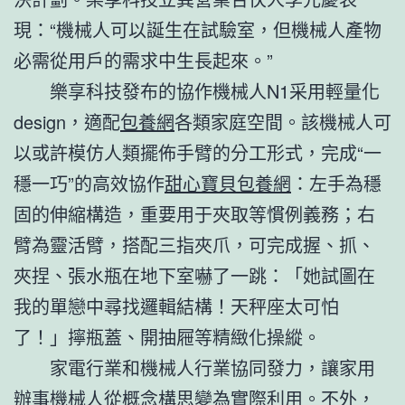
現：“機械人可以誕生在試驗室，但機械人產物
必需從用戶的需求中生長起來。”
樂享科技發布的協作機械人N1采用輕量化
design，適配
包養網
各類家庭空間。該機械人可
以或許模仿人類擺佈手臂的分工形式，完成“一
穩一巧”的高效協作
甜心寶貝包養網
：左手為穩
固的伸縮構造，重要用于夾取等慣例義務；右
臂為靈活臂，搭配三指夾爪，可完成握、抓、
夾捏、張水瓶在地下室嚇了一跳：「她試圖在
我的單戀中尋找邏輯結構！天秤座太可怕
了！」擰瓶蓋、開抽屜等精緻化操縱。
家電行業和機械人行業協同發力，讓家用
辦事機械人從概念構思變為實際利用。不外，