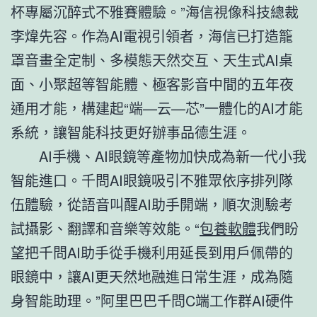
杯專屬沉醉式不雅賽體驗。”海信視像科技總裁
李煒先容。作為AI電視引領者，海信已打造籠
罩音畫全定制、多模態天然交互、天生式AI桌
面、小聚超等智能體、極客影音中間的五年夜
通用才能，構建起“端—云—芯”一體化的AI才能
系統，讓智能科技更好辦事品德生涯。
AI手機、AI眼鏡等產物加快成為新一代小我
智能進口。千問AI眼鏡吸引不雅眾依序排列隊
伍體驗，從語音叫醒AI助手開端，順次測驗考
試攝影、翻譯和音樂等效能。“
包養軟體
我們盼
望把千問AI助手從手機利用延長到用戶佩帶的
眼鏡中，讓AI更天然地融進日常生涯，成為隨
身智能助理。”阿里巴巴千問C端工作群AI硬件