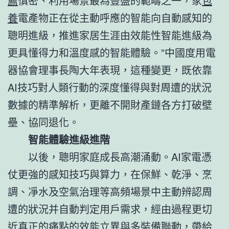
薦
慎密、利用場景最為豐盛的範疇之一，家
包
養
電產物正在從主動呼應的智能向自動感知的
聰明進級，推進家居生涯由效能性智能進級為
更具懂得力和溫度感的智能體驗。”中國度用電
器協會理事長陶大年表現，這種變更，既依靠
AI技巧對人類行動的深度懂得與對周遭的狀況
數據的精準解析，更離不開財產鏈各方打破壁
壘、協同退化。
智能體驗進級進階
以後，聰明家庭成長高潮涌動。AI家電憑
仗更強的感知技巧與算力，在保鮮、乾淨、烹
調、凈水及空氣治理等高頻場景中主動辨認周
遭的狀況并自動判定用戶需求，經由過程更切
近真正的痛點的效能立異與多裝備聯動，帶給