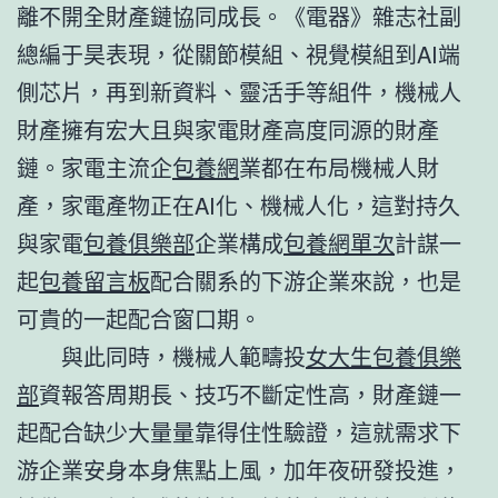
離不開全財產鏈協同成長。《電器》雜志社副
總編于昊表現，從關節模組、視覺模組到AI端
側芯片，再到新資料、靈活手等組件，機械人
財產擁有宏大且與家電財產高度同源的財產
鏈。家電主流企
包養網
業都在布局機械人財
產，家電產物正在AI化、機械人化，這對持久
與家電
包養俱樂部
企業構成
包養網單次
計謀一
起
包養留言板
配合關系的下游企業來說，也是
可貴的一起配合窗口期。
與此同時，機械人範疇投
女大生包養俱樂
部
資報答周期長、技巧不斷定性高，財產鏈一
起配合缺少大量量靠得住性驗證，這就需求下
游企業安身本身焦點上風，加年夜研發投進，