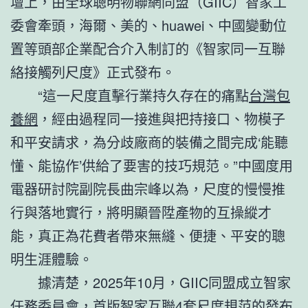
壇上，由全球聰明物聯網同盟（GIIC）智家工
委會牽頭，海爾、美的、huawei、中國變動位
置等頭部企業配合介入制訂的《智家同一互聯
絡接觸列尺度》正式發布。
“這一尺度直擊行業持久存在的痛點
台灣包
養網
，經由過程同一接進與把持接口、物模子
和平安請求，為分歧廠商的裝備之間完成‘能聽
懂、能協作’供給了要害的技巧規范。”中國度用
電器研討院副院長曲宗峰以為，尺度的慢慢推
行與落地實行，將明顯晉陞產物的互操縱才
能，真正為花費者帶來無縫、便捷、平安的聰
明生涯體驗。
據清楚，2025年10月，GIIC同盟成立智家
任務委員會，首版智家互聯4套尺度規范的發布