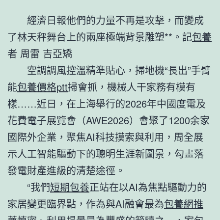
經濟日報他們的力量不再是攻擊，而變成
了林天秤舞台上的兩座極端背景雕塑**。記
包養
者 周雷 吉亞矯
空調調風控溫精準貼心，掃地機“長出”手臂
能
包養價格ptt
掃會抓，機械人干家務有模有
樣……近日，在上海舉行的2026年中國度電及
花費電子展覽會（AWE2026）會聚了1200余家
國際外企業，聚焦AI科技摸索與利用，周全展
示人工智能驅動下的聰明生涯新圖景，勾畫落
發電財產進級的清楚途徑。
“我們
短期包養
正站在以AI為焦點驅動力的
家居變更臨界點，作為與AI融會最為
包養網推