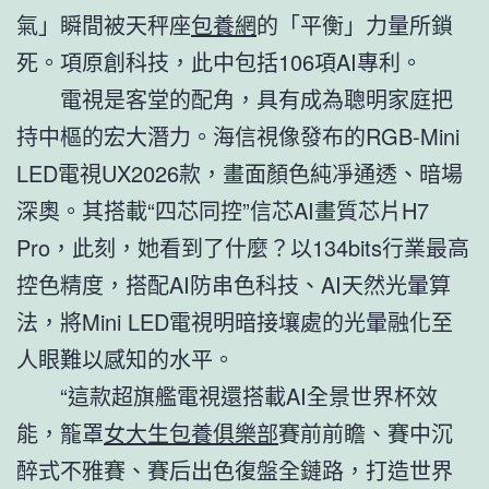
氣」瞬間被天秤座
包養網
的「平衡」力量所鎖
死。項原創科技，此中包括106項AI專利。
電視是客堂的配角，具有成為聰明家庭把
持中樞的宏大潛力。海信視像發布的RGB-Mini
LED電視UX2026款，畫面顏色純凈通透、暗場
深奧。其搭載“四芯同控”信芯AI畫質芯片H7
Pro，此刻，她看到了什麼？以134bits行業最高
控色精度，搭配AI防串色科技、AI天然光暈算
法，將Mini LED電視明暗接壤處的光暈融化至
人眼難以感知的水平。
“這款超旗艦電視還搭載AI全景世界杯效
能，籠罩
女大生包養俱樂部
賽前前瞻、賽中沉
醉式不雅賽、賽后出色復盤全鏈路，打造世界