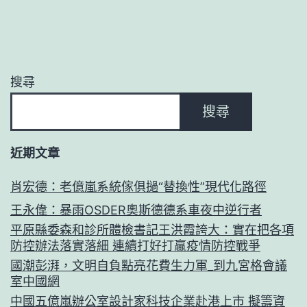
搜尋
搜尋
近期文章
肖宏德：老億嵐系統傢俱撾“替換性”現代化路徑
王永偉：暴雨OSDER奧斯德德系車夜中逆行者
平原縣委森和診所體檢書記王洪霞誇大：實在把各項
防控辦法落實落細 連續打好打贏疫情防控戰爭
國潮彭湃，文明自負點亮花費生力軍_到九宮格會議
室中國網
中國五億嵐辦公室設計家科技企業赴港上市 擬籌資