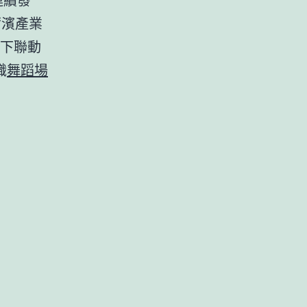
爾濱產業
線下聯動
職
舞蹈場