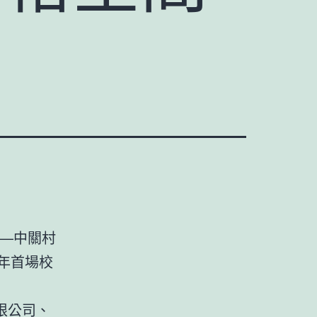
—中關村
6年首場校
限公司、