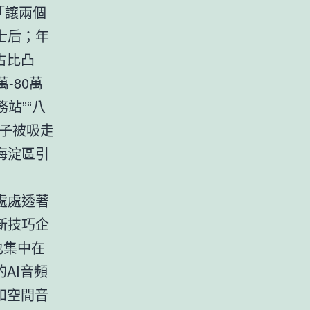
「讓兩個
士后；年
占比凸
-80萬
站”“八
子被吸走
海淀區引
處處透著
新技巧企
也集中在
AI音頻
和空間音