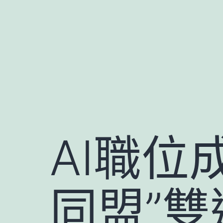
跳
至
主
要
內
容
AI職位
同盟”