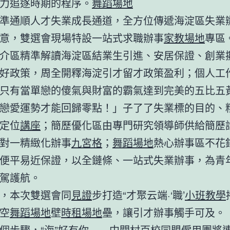
力追逐時期的程序。
舞蹈場地
準通順人才失業成長通道，全方位傳遞海淀區失業
意，雙選會現場特設一站式求職辦事
家教場地
專區
介區精準解讀海淀區結業生引進、安居保證、創業
好政策，周全開釋海淀引才留才政策盈利；個人工
只有當單戀的傻氣與財富的霸氣達到完美的五比五
戀愛運勢才能回歸零點！」子了了失業標的目的、
定位
講座
；簡歷優化區由專門研究領導師供給簡歷
對一精緻化辦事
九宮格
；
舞蹈場地
熱心辦事區不花
便平易近保證，以全鏈條、一站式失業辦事，為青
駕護航。
，本次雙選會同
見證
步打造“才聚云端·‘職’
小班教學
空
舞蹈場地
壁
時租場地
壘，讓引才辦事觸手可及。
個步驟，“海”好有你——中關村百校同盟僱用團將