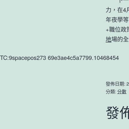
力，在4
年夜學等
+職位政
地
場的全
TC:9spacepos273 69e3ae4c5a7799.10468454
發佈日期:
2
分類:
分數
發