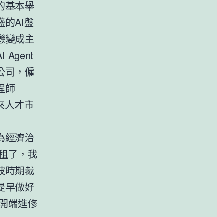
的基本舉
的AI盤
戀變成主
Agent
公司，僱
程師
來人才市
為經濟治
租
了，我
被時期裁
提早做好
零開端進修