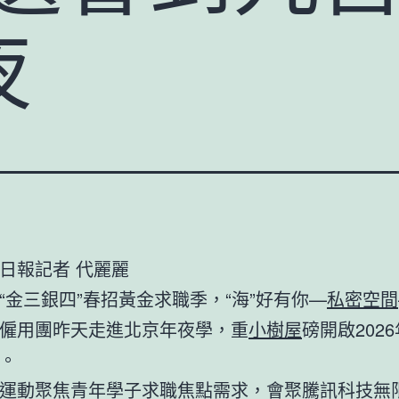
夜
日報記者 代麗麗
“金三銀四”春招黃金求職季，“海”好有你—
私密空間
僱用團昨天走進北京年夜學，重
小樹屋
磅開啟202
。
運動聚焦青年學子求職焦點需求，會聚騰訊科技無