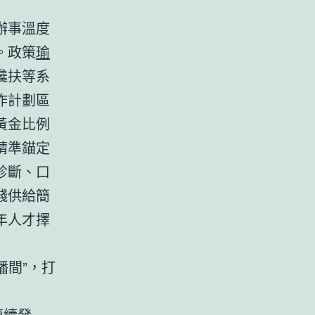
辦事溫度
。政策
瑜
攙扶等系
作計劃區
黃金比例
精準錨定
診斷、口
錢供給簡
年人才擇
播間”，打
連續發