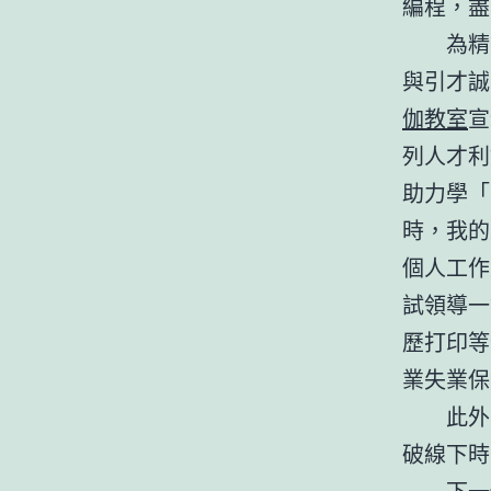
編程，盡
為精
與引才誠
伽教室
宣
列人才利
助力學「
時，我的
個人工作
試領導一
歷打印等
業失業保
此外
破線下時
下一