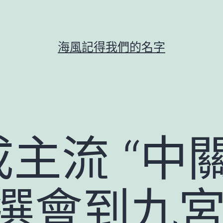
海風記得我們的名字
成主流 “中
雙選會到九