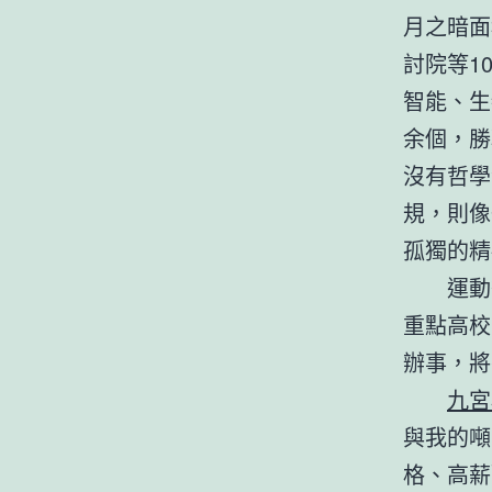
月之暗面
討院等1
智能、生
余個，勝
沒有哲學
規，則像
孤獨的精
運動
重點高校
辦事，將
九宮
與我的噸
格、高薪