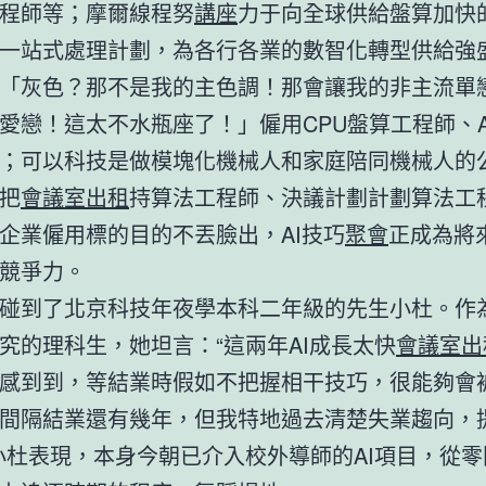
程師等；摩爾線程努
講座
力于向全球供給盤算加快
一站式處理計劃，為各行各業的數智化轉型供給強盛
「灰色？那不是我的主色調！那會讓我的非主流單
愛戀！這太不水瓶座了！」僱用CPU盤算工程師、AI 
；可以科技是做模塊化機械人和家庭陪同機械人的
把
會議室出租
持算法工程師、決議計劃計劃算法工
企業僱用標的目的不丟臉出，AI技巧
聚會
正成為將
競爭力。
碰到了北京科技年夜學本科二年級的先生小杜。作
究的理科生，她坦言：“這兩年AI成長太快
會議室出
感到到，等結業時假如不把握相干技巧，很能夠會
間隔結業還有幾年，但我特地過去清楚失業趨向，
小杜表現，本身今朝已介入校外導師的AI項目，從