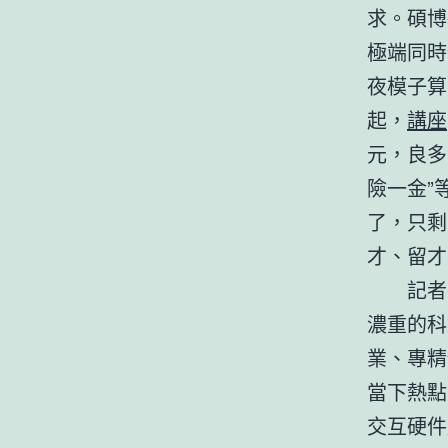
求。碩博
極端同時
夜模子算
起，
講座
元，良多
險一金”
了，只剩
才、留才
記者
濃重的科
業、專精
當下熱點
交互硬件