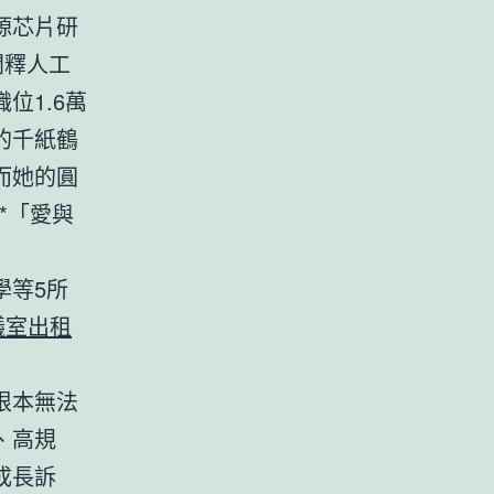
源芯片研
開釋人工
位1.6萬
的千紙鶴
而她的圓
*「愛與
學等5所
議室出租
根本無法
、高規
成長訴