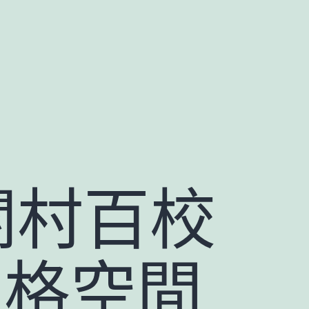
關村百校
宮格空間