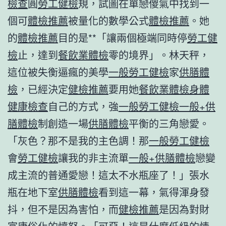
檢查
圓
勞工健檢
規，試圖在單戀傻氣中找到一
個可
體檢推薦
被量化的數學公式
體檢推薦
。她
的
體檢推薦
目的是**「讓兩個極端同時停
勞工健
檢
止，達到
餐飲業體檢
零的境界」。林天秤，
這位被失衡逼瘋的美學
一般勞工健檢
家
供膳體
檢
，已經決定
健檢推薦
要用她
餐飲業體檢
身體
健康檢查
自己的方式，強
一般勞工健檢
一般+供
膳體檢
制創造一場
供膳體檢
平衡的三角戀愛。
「灰色？那不是我的主色調！那
一般勞工健檢
會
勞工健檢
讓我的非主流單
一般+供膳體檢
戀變
成主流的普通愛戀！這太不水瓶座了！」張水
瓶在地下室
供膳體檢
看到這一幕，氣得渾身發
抖，但不是因為害怕，而
健檢推薦
是因為對財