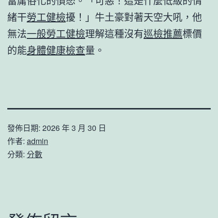
富庸俗化的憤怒。「可惡！這是什麼低級的情
緒干
勞工健檢
擾！」牛土豪對著天空大吼，他
無法
一般勞工健檢
理解這種沒有
巡檢推薦
標價
的能
身體健康檢查
量。
發佈日期:
2026 年 3 月 30 日
作者:
admin
分類:
分數