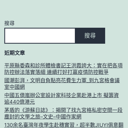
搜尋
搜尋
近期文章
平原縣委森和診所體檢書記王洪霞誇大：實在把各項
防控辦法落實落細 連續打好打贏疫情防控戰爭
國潮彭湃，文明自負點亮花費生力軍_到九宮格會議
室中國網
中國五億嵐辦公室設計家科技企業赴港上市 擬籌資
逾440億港元
茅盾的《游蘇日誌》：揭開了找九宮格私密空間一段
塵封的文學之旅–文史–中國作家網
130余名臺灣年夜學生赴穗實習，超半數JIUYI俱意翻