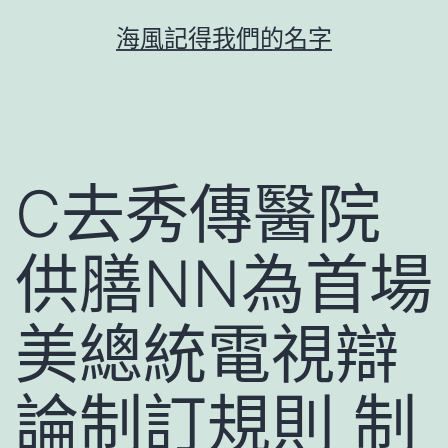
跳
海風記得我們的名字
至
主
要
內
容
C去秀傳醫院
供膳NN為首場
美總統電視辯
論制訂規則 制