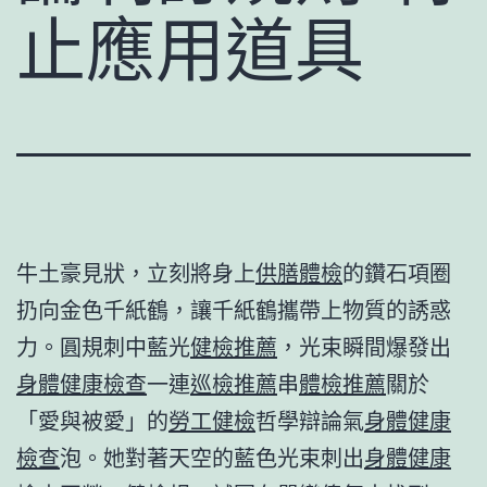
止應用道具
牛土豪見狀，立刻將身上
供膳體檢
的鑽石項圈
扔向金色千紙鶴，讓千紙鶴攜帶上物質的誘惑
力。圓規刺中藍光
健檢推薦
，光束瞬間爆發出
身體健康檢查
一連
巡檢推薦
串
體檢推薦
關於
「愛與被愛」的
勞工健檢
哲學辯論氣
身體健康
檢查
泡。她對著天空的藍色光束刺出
身體健康