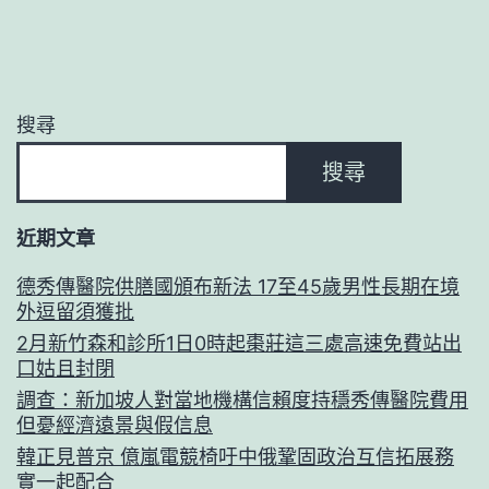
搜尋
搜尋
近期文章
德秀傳醫院供膳國頒布新法 17至45歲男性長期在境
外逗留須獲批
2月新竹森和診所1日0時起棗莊這三處高速免費站出
口姑且封閉
調查：新加坡人對當地機構信賴度持穩秀傳醫院費用
但憂經濟遠景與假信息
韓正見普京 億嵐電競椅吁中俄鞏固政治互信拓展務
實一起配合