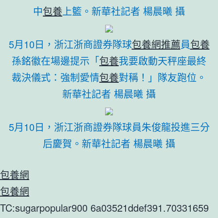
中
包養
上籃。新華社記者 楊晨曦 攝
5月10日，浙江浙商證券隊球
包養網推薦
員
包養
孫銘徽在場邊提示「
包養
我要啟動天秤座最終
裁決儀式：強制愛情
包養
對稱！」隊友跑位。
新華社記者 楊晨曦 攝
5月10日，浙江浙商證券隊球員朱俊龍投進三分
后慶賀。新華社記者 楊晨曦 攝
包養網
包養網
TC:sugarpopular900 6a03521ddef391.70331659