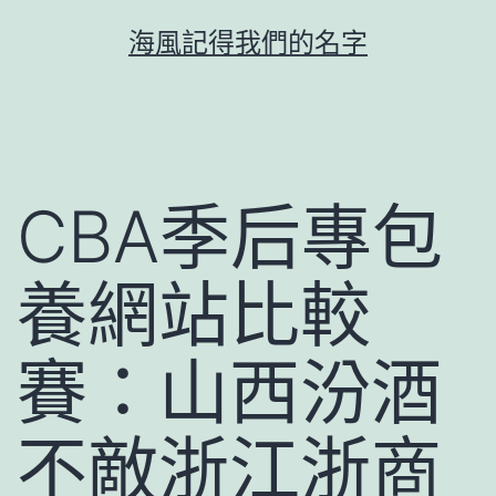
跳
海風記得我們的名字
至
主
要
內
容
CBA季后專包
養網站比較
賽：山西汾酒
不敵浙江浙商