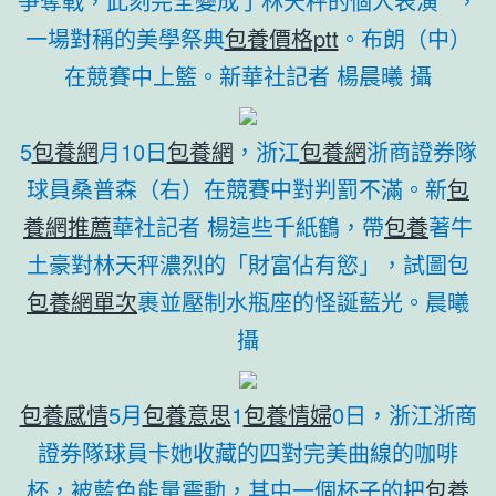
爭奪戰，此刻完全變成了林天秤的個人表演**，
一場對稱的美學祭典
包養價格ptt
。布朗（中）
在競賽中上籃。新華社記者 楊晨曦 攝
5
包養網
月10日
包養網
，浙江
包養網
浙商證券隊
球員桑普森（右）在競賽中對判罰不滿。新
包
養網推薦
華社記者 楊這些千紙鶴，帶
包養
著牛
土豪對林天秤濃烈的「財富佔有慾」，試圖包
包養網單次
裹並壓制水瓶座的怪誕藍光。晨曦
攝
包養感情
5月
包養意思
1
包養情婦
0日，浙江浙商
證券隊球員卡她收藏的四對完美曲線的咖啡
杯，被藍色能量震動，其中一個杯子的把
包養