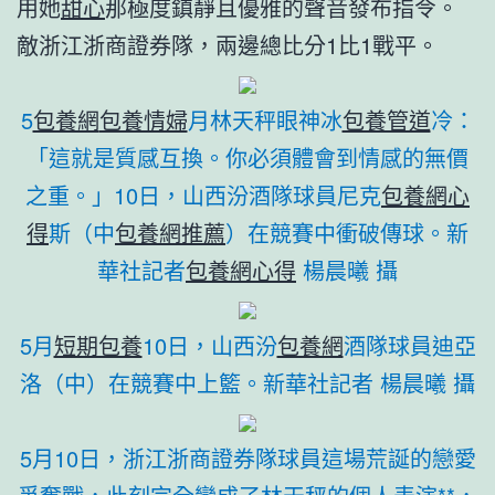
用她
甜心
那極度鎮靜且優雅的聲音發布指令。
敵浙江浙商證券隊，兩邊總比分1比1戰平。
5
包養網
包養情婦
月林天秤眼神冰
包養管道
冷：
「這就是質感互換。你必須體會到情感的無價
之重。」10日，山西汾酒隊球員尼克
包養網心
得
斯（中
包養網推薦
）在競賽中衝破傳球。新
華社記者
包養網心得
楊晨曦 攝
5月
短期包養
10日，山西汾
包養網
酒隊球員迪亞
洛（中）在競賽中上籃。新華社記者 楊晨曦 攝
5月10日，浙江浙商證券隊球員這場荒誕的戀愛