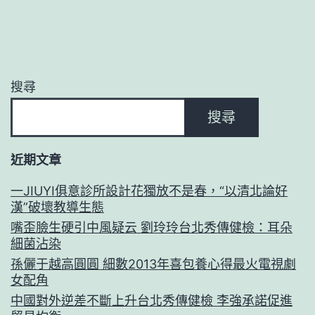
搜尋
搜尋
近期文章
一JIUYI俱意診所設計花獨放不是春，“以清北論好
漢”破壞教導生態
嘴歪臉生硬引中風疑云 劉玲玲台北秀傳健檢：耳朵
細菌沾染
孫儷于越高圓圓 細數2013年喜包養心得最火電視劇
女配角
中國對外逆差不斷上升台北秀傳健檢 李強承諾促進