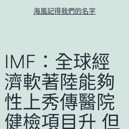
跳
海風記得我們的名字
至
主
要
內
容
IMF：全球經
濟軟著陸能夠
性上秀傳醫院
健檢項目升 但