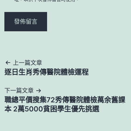
文
上一篇文章
逐日生肖秀傳醫院體檢運程
章
導
下一篇文章
職總平價搜集72秀傳醫院體檢萬余舊課
覽
本 2萬5000貧困學生優先挑選