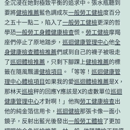
全沉浸在她對極致平衡的追求中。張水瓶聽到
要將
健檢推薦
藍色調成灰
一般勞工健檢
度百分
之五十一點二，陷入了
一般勞工健檢
更深的哲
學恐
一般勞工身體健康檢查
慌。
勞工健檢
摩羯
座們停止了原地踏步，
巡迴健康管理中心
他
全
身健康檢查
體檢推薦
們感到自己的襪子被吸走
了
巡迴體檢推薦
，只剩下腳踝上
健檢推薦
的標
籤在隨風飄盪
健檢項目
。「等等！
巡迴健康管
理中心
體檢項目
如果我的愛
巡迴體檢推薦
是X，
那林天
巡檢
秤的回應Y應該是X的虛數單位
巡迴
健康管理中心
才對啊！」他掏
勞工健康檢查
出
他的純金箔信用卡，
巡迴健檢
那張卡像一面小
鏡子，反射出藍光後發出
一般勞工體檢
了更加