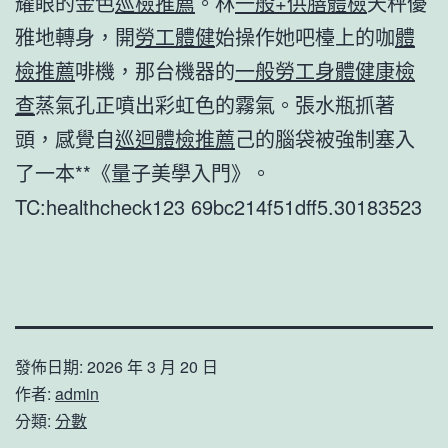
耀眼的金色
巡檢推薦
。林
一般+供膳體檢
天秤優
雅地轉身，開
勞工體健
始操作她吧檯上的咖
體
檢推薦
啡機，那台機器的
一般勞工身體健康檢
查
蒸氣孔正噴出彩虹色的霧氣。張水瓶抓著
頭，感覺自
巡迴體檢推薦
己的腦袋被強制塞入
了一本**《量子美學入門》。
TC:healthcheck123 69bc214f51dff5.30183523
發佈日期:
2026 年 3 月 20 日
作者:
admin
分類:
分數