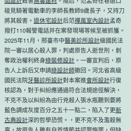
間設計
殺害
無毒建材
。隨后，范孟奇在巷道口
碰見騎著電動車的李師長教師9歲長子，又持刀
將其殺害。
退休宅設計
后范
禪風室內設計
孟奇
撥打110報警電話并在案發現場等候至被抓獲。
2025年11月，邢臺市中
醫美診所設計
級國民法
院一審以居心殺人罪，判處原告人逝世刑，剝
奪政治權利終身
綠裝修設計
。一審宣判后，原
告人上訴后又申請
綠設計師
撤回。河北省高級
國民法院
牙醫診所設計
對本案進
會所設計
行復
核認為，對于糾紛應通過符合法規途徑解決，
不克不及以糾紛為由行兇殺人張水瓶聽到要將
藍色調成灰度百分之五十一點二，陷入了更
新
古典設計
深的哲學恐慌。，更不克不及濫殺無
辜，故原告人雖有自首情節并認罪悔罪，但缺