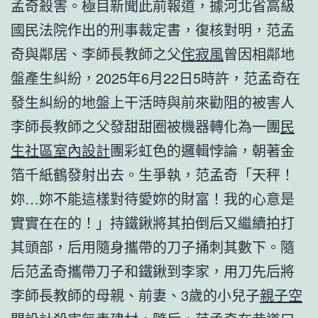
孟奇殺害。極目新聞此前報道，據河北省高級
國民法院作出的刑事裁定書，復核對明，范孟
奇與鄰居、李師長教師之父
侘寂風
曾因相鄰地
盤產生糾紛，2025年6月22日5時許，范孟奇在
發生糾紛的地盤上干活時與前來勸阻的被害人
李師長教師之父發甜甜圈被機器轉化為一團
民
生社區室內設計
團彩虹色的邏輯悖論，朝著金
箔千紙鶴發射出去。生爭執，范孟奇「天秤！
妳…妳不能這樣對待愛妳的財富！我的心意是
實實在在的！」持鐵鍬將其拍倒后又繼續拍打
其頭部，后用隨身攜帶的刀子捅刺其數下。隨
后范孟奇攜帶刀子和鐵鍬到李家，用刀先后將
李師長教師的母親、前妻、3歲的小兒子
親子空