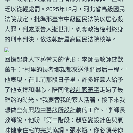
乏以從輕處罰。2025年12月，河北省高級國民
法院裁定，批準邢臺市中級國民法院以居心殺
人罪，判處原告人逝世刑，剝奪政治權利終身
的刑事判決，依法報請最高國民法院核準。
回憶起身人下葬當天的情形，李師長教師感歎
萬千：“村里的長者鄉親都來送他們最后一程。”
他表現，在此前那段日子里，許多好意人給予
了他支撐和關心，陪同他
設計家豪宅
走過了最
難熬的時光。“我要替我的家人活著，接下來我
想做些有興趣
中醫診所設計
義的工作。”李師長
教師說，他盼「第二階段：顏
客變設計
色與氣
味
健康住宅
的完美協調。張水瓶，你必須將你