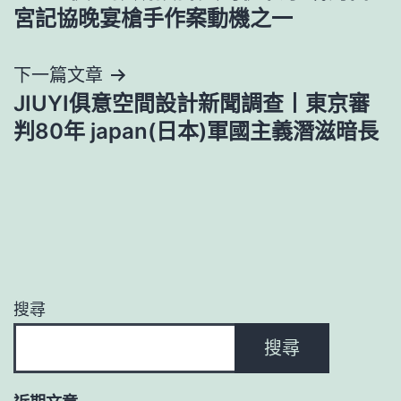
章
宮記協晚宴槍手作案動機之一
導
下一篇文章
覽
JIUYI俱意空間設計新聞調查丨東京審
判80年 japan(日本)軍國主義潛滋暗長
搜尋
搜尋