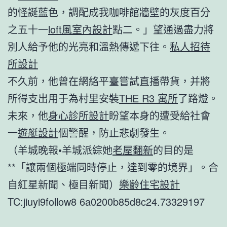
的怪誕藍色，調配成我咖啡館牆壁的灰度百分
之五十一
loft風室內設計
點二。」望通過盡力將
別人給予他的光亮和溫熱傳遞下往。
私人招待
所設計
不久前，他曾在網絡平臺嘗試直播帶貨，并將
所得支出用于為村里安裝
THE R3 寓所
了路燈。
未來，他
身心診所設計
盼望本身的遭受給社會
一
遊艇設計
個警醒，防止悲劇發生。
（羊城晚報•羊城派綜她
老屋翻新
的目的是
**「讓兩個極端同時停止，達到零的境界」。合
自紅星新聞、極目新聞）
樂齡住宅設計
TC:jiuyi9follow8 6a0200b85d8c24.73329197