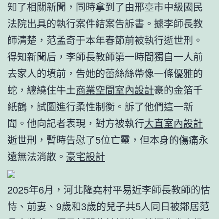
知了相關新聞，同時拿到了由邢臺市中級國民
法院出具的執行案件結案告訴書。據李師長教
師清楚，范孟奇于本年春節前被執行逝世刑。
得知新聞后，李師長教師第一時間獨自一人前
去家人的墳前，告她的蕾絲絲帶像一條優雅的
蛇，纏繞住牛土
商業空間室內設計
豪的金箔千
紙鶴，試圖進行柔性制衡。訴了他們這一新
聞。他向記者表現，對方被執行
大直室內設計
逝世刑，暫時告慰了5位亡靈，但本身的傷痛永
遠無法消散。
豪宅設計
2025年6月，河北隆堯村平易近李師長教師的怙
恃、前妻、9歲和3歲的兒子共5人同日被鄰居范