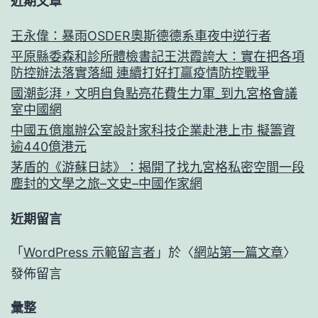
近期文章
王永偉：暴雨OSDER奧斯德德系車夜中逆行者
平原縣委森和診所體檢書記王洪霞誇大：實在把各項
防控辦法落實落細 連續打好打贏疫情防控戰爭
國潮彭湃，文明自負點亮花費生力軍_到九宮格會議
室中國網
中國五億嵐辦公室設計家科技企業赴港上市 擬籌資
逾440億港元
茅盾的《游蘇日誌》：揭開了找九宮格私密空間一段
塵封的文學之旅–文史–中國作家網
近期留言
「
WordPress 示範留言者
」於〈
網站第一篇文章
〉
發佈留言
彙整