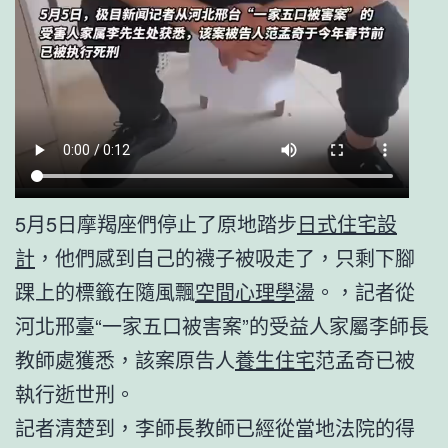
5月5日摩羯座們停止了原地踏步
日式住宅設
計
，他們感到自己的襪子被吸走了，只剩下腳
踝上的標籤在隨風飄
空間心理學
盪。，記者從
河北邢臺“一家五口被害案”的受益人家屬李師長
教師處獲悉，該案原告人
養生住宅
范孟奇已被
執行逝世刑。
記者清楚到，李師長教師已經從當地法院的得