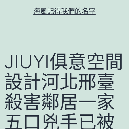
跳
海風記得我們的名字
至
主
要
內
容
JIUYI俱意空間
設計河北邢臺
殺害鄰居一家
五口兇手已被