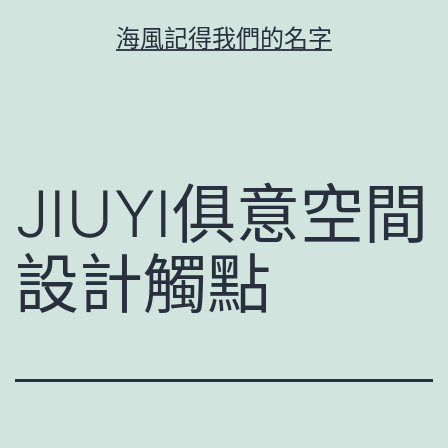
跳
海風記得我們的名字
至
主
要
內
容
JIUYI俱意空間
設計觸點