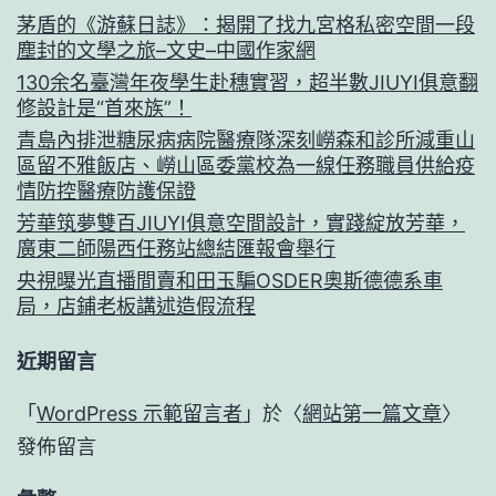
茅盾的《游蘇日誌》：揭開了找九宮格私密空間一段
塵封的文學之旅–文史–中國作家網
130余名臺灣年夜學生赴穗實習，超半數JIUYI俱意翻
修設計是“首來族”！
青島內排泄糖尿病病院醫療隊深刻嶗森和診所減重山
區留不雅飯店、嶗山區委黨校為一線任務職員供給疫
情防控醫療防護保證
芳華筑夢雙百JIUYI俱意空間設計，實踐綻放芳華，
廣東二師陽西任務站總結匯報會舉行
央視曝光直播間賣和田玉騙OSDER奧斯德德系車
局，店鋪老板講述造假流程
近期留言
「
WordPress 示範留言者
」於〈
網站第一篇文章
〉
發佈留言