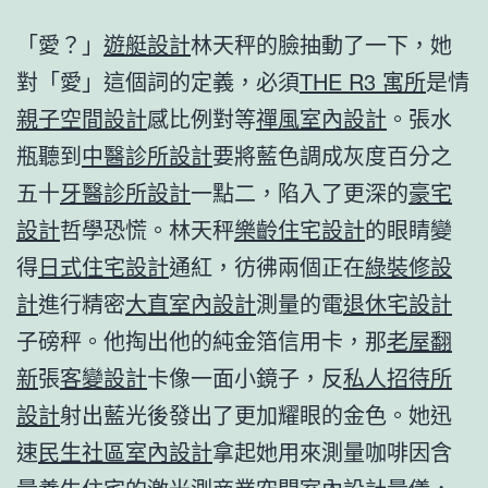
「愛？」
遊艇設計
林天秤的臉抽動了一下，她
對「愛」這個詞的定義，必須
THE R3 寓所
是情
親子空間設計
感比例對等
禪風室內設計
。張水
瓶聽到
中醫診所設計
要將藍色調成灰度百分之
五十
牙醫診所設計
一點二，陷入了更深的
豪宅
設計
哲學恐慌。林天秤
樂齡住宅設計
的眼睛變
得
日式住宅設計
通紅，彷彿兩個正在
綠裝修設
計
進行精密
大直室內設計
測量的電
退休宅設計
子磅秤。他掏出他的純金箔信用卡，那
老屋翻
新
張
客變設計
卡像一面小鏡子，反
私人招待所
設計
射出藍光後發出了更加耀眼的金色。她迅
速
民生社區室內設計
拿起她用來測量咖啡因含