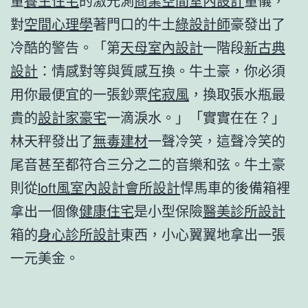
量
養生住宅
的激光測
商業空間室內設計
量儀，
對
空間心理學
著門口的牛土
綠設計師
豪發出了
冷酷的警告。「第
天母室內設計
一階段
新古典
設計
：情感對等與質感互換。牛土豪，你必須
用你最便宜的一張鈔票
侘寂風
，換取張水瓶最
貴的
設計家豪宅
一滴淚水。」「實實在在？」
林天秤發出了
無毒建材
一聲冷笑，這聲冷笑的
尾音甚至都符合三分之二的音樂和弦。牛土豪
則從
loft風室內設計
會所設計
悍馬車的後備箱裡
拿出一個像
健康住宅
是小型保險
醫美診所設計
箱的
身心診所設計
東西，小心翼翼地拿出一張
一元美金。