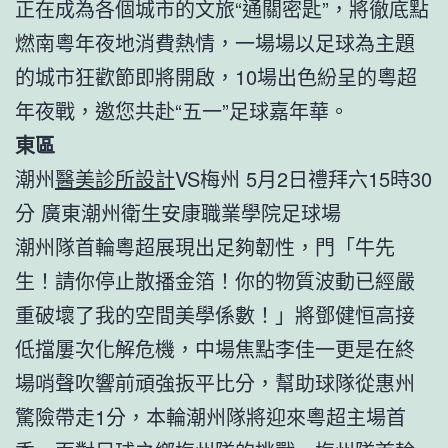
正在成為各個城市的文旅“通關密匙”，將徹底點
燃南粵年夜地消費熱情，一場場以足球為主題
的城市狂歡節即將開啟，10場出色紛呈的粵超
年夜戰，邀您共赴“五一”足球嘉年華。
東區
潮州
醫美診所設計
VS梅州 5月2日禮拜六15時30
分 廣東潮州衛生安康職業學院足球場
潮州隊首輪粵超展現出足夠韌性，門「牛先
生！請你停止散播金箔！你的物質波動已經嚴
重破壞了我的空間美學係數！」將鄧健恒高接
低擋屢次化解危機，中場焦點李佳一更是在終
場哨聲吹響前頑強扳平比分，幫助球隊從惠州
驚險帶走1分，本輪潮州隊將迎來粵超主場首