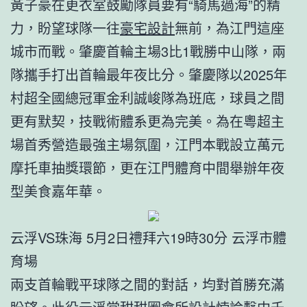
黃子豪在更衣室鼓勵隊員要有“騎馬過海”的精
力，盼望球隊一往
豪宅設計
無前，為江門這座
城市而戰。肇慶首輪主場3比1戰勝中山隊，兩
隊攜手打出首輪最年夜比分。肇慶隊以2025年
村超全國總冠軍金利誠峻隊為班底，球員之間
更有默契，技戰術體系更為完美。為在粵超主
場首秀營造最強主場氛圍，江門本戰設立萬元
摩托車抽獎環節，更在江門體育中間舉辦年夜
型美食嘉年華。
云浮VS珠海 5月2日禮拜六19時30分 云浮市體
育場
兩支首輪戰平球隊之間的對話，均對首勝充滿