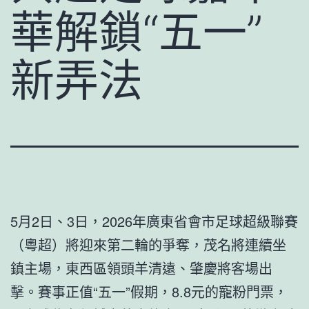
華解鎖“五一”
新弄法
5月2日、3日，2026年廣東省會市足球超級聯賽
（粵超）將迎來第二輪的爭奪，茂名將連續坐
鎮主場，東西區領頭羊清遠、肇慶將客場出
擊。賽事正值“五一”假期，8.8元的寵粉門票，