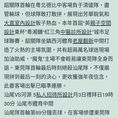
韶關隊首輪在粵北德比中客場負于清遠隊，盡
管輸球，但球隊敢打敢拼，展現出芳華銳氣和
大直室內設計
販子熱血。本年首屆“英
親子空間
設計
東杯”粵湘贛“紅三角
中醫診所設計
”城市足
球聯賽，韶關隊坐鎮西河體育
老屋翻新
中間打
造了火熱的主場氛圍，共有超兩萬名球迷現場
加油助威，“魔鬼”主場不會輕易讓東莞隊全身而
退。東莞隊首輪最后時刻絕殺汕尾隊，不僅展
現拼到最后一刻的決心，更收獲強年夜信念，
此番客場出擊已瞄準連勝。
汕尾VS河源 5
私人招待所設計
月3日禮拜日19時
30分 汕尾市體育中間
汕尾隊首輪第89分鐘丟球，在客場慘遭東莞隊