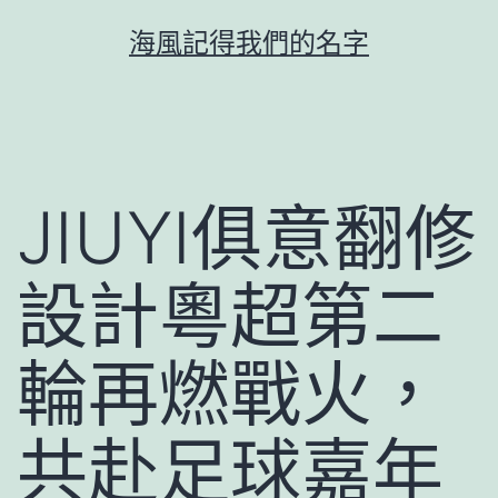
跳
海風記得我們的名字
至
主
要
內
容
JIUYI俱意翻修
設計粵超第二
輪再燃戰火，
共赴足球嘉年