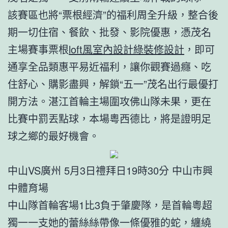
該賽區也將“票根經濟”的福利周全升級，整合後
期一切住宿、餐飲、批發、影院優惠，憑茂名
主場賽事票根
loft風室內設計
綠裝修設計
，即可
通享全品類惠平易近福利，讓你觀賽過癮、吃
住舒心、購影盡興，解鎖“五一”茂名出行最優打
開方法。湛江首輪主場圍攻佛山隊未果，更在
比賽中罰丟點球，本場粵西德比，將是證明足
球之鄉的最好機會。
中山VS廣州 5月3日禮拜日19時30分 中山市興
中體育場
中山隊首輪客場1比3負于肇慶隊，是首輪粵超
獨一一支她的蕾絲絲帶像一條優雅的蛇，纏繞