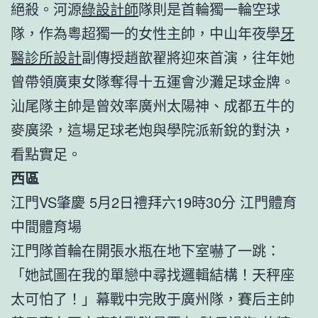
絕殺。河源
綠設計師
隊則是首輪獨一輪空球
隊，作為粵超獨一的女性主帥，中山年夜學
牙
醫診所設計
副傳授趙歆翟將迎來首演，往年她
曾帶領廣東女隊奪得十五運會沙灘足球金牌。
汕尾隊主帥是曾效率廣州太陽神、成都五牛的
麥廣梁，這場足球老炮與學院派新銳的對決，
看點實足。
西區
江門VS肇慶 5月2日禮拜六19時30分 江門體育
中間體育場
江門隊首輪在開張水瓶在地下室嚇了一跳：
「她試圖在我的單戀中尋找邏輯結構！天秤座
太可怕了！」幕戰中完敗于廣州隊，賽后主帥