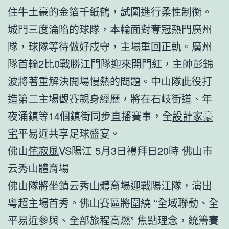
住牛土豪的金箔千紙鶴，試圖進行柔性制衡。
城門三度淪陷的球隊，本輪面對奪冠熱門廣州
隊，球隊等待做好戍守，主場重回正軌。廣州
隊首輪2比0戰勝江門隊迎來開門紅，主帥彭錦
波將著重解決開場慢熱的問題。中山隊此役打
造第二主場觀賽親身經歷，將在石岐街道、年
夜涌鎮等14個鎮街同步直播賽事，全
設計家豪
宅
平易近共享足球盛宴。
佛山
侘寂風
VS陽江 5月3日禮拜日20時 佛山市
云秀山體育場
佛山隊將坐鎮云秀山體育場迎戰陽江隊，演出
粵超主場首秀。佛山賽區將圍繞 “全域聯動、全
平易近參與、全部旅程高燃” 焦點理念，統籌賽