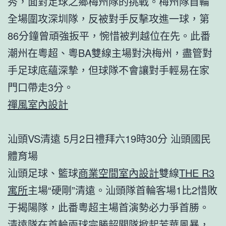
秀，面對足球之鄉梅州隊的挑戰。梅州隊首輪
全場圍攻深圳隊，反被對手反擊攻進一球，第
86分鐘曾頑強扳平，惋惜被判越位在先。此番
潮州在粵超、粵BA雙線主場對決梅州，盡管對
手足球底蘊深摯，但球隊不會讓對手輕易在家
門口帶走3分。
禪風室內設計
汕頭VS清遠 5月2日禮拜六19時30分 汕頭國民
體育場
汕頭足球、籃球
商業空間室內設計
雙線
THE R3
寓所
主場“硬剛”清遠。汕頭隊首輪客場1比2惜敗
于揭陽隊，此番粵超主場首演勢必力爭首勝。
清遠隊在首輪兩球完勝韶關隊掀起芳華風暴，