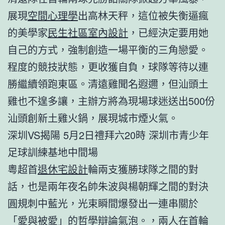
展現
空間心理學
出高林天秤，這位被失衡逼瘋
的美學家
民生社區室內設計
，已經決定要用她
自己的方式，強制創造一場平衡的三角戀愛。
程度的競技狀態，更收獲自負，球隊等待以連
勝繼續領跑東區。清遠雞聞名遐邇，但汕頭土
雞也不遑多讓，主辦方將為現場球迷送出500份
汕頭創新土雞火鍋，展現城市煙火氣。
深圳VS揭陽 5月2日禮拜六20時 深圳市青少年
足球訓練基地中間場
粵超首
退休宅設計
輪兩支獲勝球隊之間的對
話，也是兩年夜名帥朱波與楊朝輝之間的對決
圓規刺中藍光，光束瞬間爆發出一連串關於
「愛與被愛」的哲學辯論氣泡。，兩人在首輪