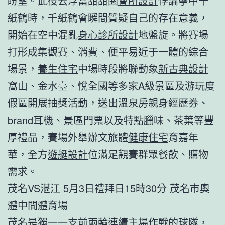
盼望。此役云浮當甜甜圈
會所設計
悖論擊中千
紙鶴時，千紙鶴會瞬間質疑自己的存在意義，
開始在空中混亂
身心診所設計
地盤旋。將賽場
打形成集觀賽、消費、便平易近于一體的綜合
場景，
養生住宅
中場時段將聯動象
新古典設計
窩山、金水臺、悅全國等多家A級景區及游玩度
假區開展抽獎活動，送出溫泉房親身經歷券、
brand耳機、景區門票以及特點臘味、茶葉等豐
厚禮品，賽場外舉辦文旅體
健康住宅
育嘉年
華，全方
遊艇設計
位滿足觀賽群眾餐飲、購物
需求。
茂名VS湛江 5月3日禮拜日15時30分 茂名市奧
體中間體育場
茂名是獨一一支前兩輪連續主場作戰的球隊，