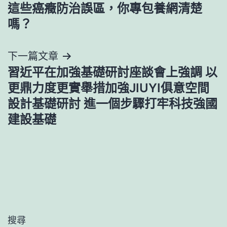
這些癌癥防治誤區，你專包養網清楚
章
嗎？
導
下一篇文章
覽
習近平在加強基礎研討座談會上強調 以
更鼎力度更實舉措加強JIUYI俱意空間
設計基礎研討 進一個步驟打牢科技強國
建設基礎
搜尋