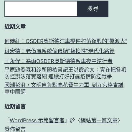
搜尋
近期文章
何曉紅：OSDER奧斯德汽車零件村落復興的“擺渡人”
肖宏德：老億嵐系統傢俱撾“替換性”現代化路徑
王永偉：暴雨OSDER奧斯德德系車夜中逆行者
平原縣委森和診所體檢書記王洪霞誇大：實在把各項
防控辦法落實落細 連續打好打贏疫情防控戰爭
國潮彭湃，文明自負點亮花費生力軍_到九宮格會議
室中國網
近期留言
「
WordPress 示範留言者
」於〈
網站第一篇文章
〉
發佈留言